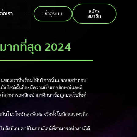
สมัคร
ต่อเรา
เข้าสู่ระบบ
สมาชิก
่นมากที่สุด 2024
ุนของเราที่พร้อมให้บริการนั้นบอกเลยว่าตอบ
ะเว็บไซต์นั้นก็จะมีความเป็นเอกลักษณ์และมี
ง ก็สามารถคลิกเข้ามาศึกษาข้อมูลบนเว็บไซต์
อมกับโปรโมชั่นสุดพิเศษ จริงทั้งโบนัสและเครดิต
ร ไปถึงมีเกมคาสิโนออนไลน์ที่สามารถทำงานได้