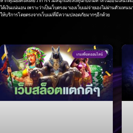
หากคุณยังคงสงสัยว่าการร่วมสนุกและลงทุนกับเกมคาสิโนออนไลน์ได้เงินจร
ได้เงินแน่นอน เพราะว่าเป็นเว็บตรงมาเองเว็บแม่จ่ายเองไม่ผ่านตัวแทนนา
ให้บริการโดยตรงจากเว็บแม่ที่มีความปลอดภัยมากๆอีกด้วย
เกมสล็อตออนไลน์