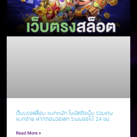
เว็บตรงสล็อต แตกหนัก โบนัสจัดเต็ม รวมเกม
แตกง่าย ฝากถอนวอเลท ระบบออโต้ 24 ชม.
Read More »