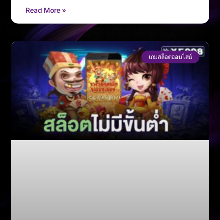
Read More »
เกมสล็อตออนไลน์