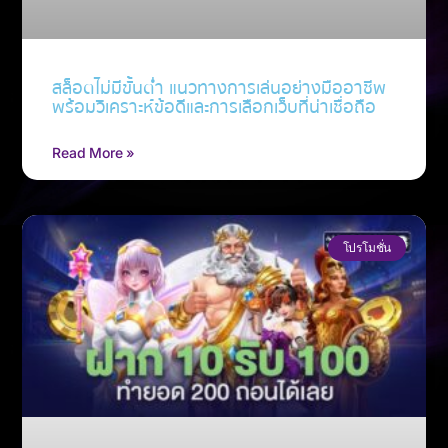
สล็อตไม่มีขั้นต่ำ แนวทางการเล่นอย่างมืออาชีพ
พร้อมวิเคราะห์ข้อดีและการเลือกเว็บที่น่าเชื่อถือ
Read More »
โปรโมชั่น