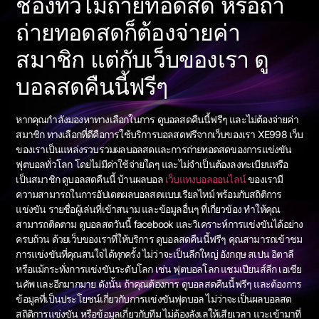
ช่องทีวีไม่ถ่ายทอดสด หรือถ้า
ถ่ายทอดสดก็ต้องจ่ายค่า
สมาชิก แต่กับเว็บของเรา ดู
บอลสดคืนนี้ฟรีๆ
หากคุณกำลังมองหาทางเลือกในการ ดูบอลสดคืนนี้ฟรีๆ และไม่ต้องจ่ายค่า
สมาชิก ทางเลือกที่ดีคือการใช้บริการบอลสดฟรีจากเว็บของเรา XE998 เว็บ
ของเราเป็นแหล่งรวบรวมผลบอลสดและการถ่ายทอดสดของการแข่งขัน
ฟุตบอลทั่วโลก โดยไม่มีค่าใช้จ่ายใดๆ และไม่จำเป็นต้องลงทะเบียนหรือ
เป็นสมาชิก ดูบอลสดคืนนี้ บ้านผลบอล
เว็บแทงบอลออนไลน์
ของเรามี
ความสามารถในการอัปเดตผลบอลสดแบบเรียลไทม์ พร้อมกับสถิติการ
แข่งขัน รายชื่อผู้เล่นที่เข้าสนาม และข้อมูลอื่นๆ ที่เกี่ยวข้อง ทำให้คุณ
สามารถติดตาม
ดูบอลสดวันนี้ facebook
และวิเคราะห์การแข่งขันได้อย่าง
ครบถ้วน ด้วยเว็บของเราที่ให้บริการ ดูบอลสดคืนนี้ฟรีๆ คุณสามารถเข้าชม
การแข่งขันที่คุณสนใจได้ทุกครั้ง ไม่ว่าจะเป็นลีกใหญ่ อังกฤษ สเปน อิตาลี
หรือแม้กระทั่งการแข่งขันระดับโลก เช่น ฟุตบอลโลก แชมเปียนส์ลีก เอเชีย
นคัพ และอีกมากมาย ดังนั้น ถ้าคุณต้องการ ดูบอลสดคืนนี้ฟรีๆ และต้องการ
ข้อมูลที่เป็นประโยชน์เกี่ยวกับการแข่งขันฟุตบอล ไม่ว่าจะเป็นผลบอลสด
สถิติการแข่งขัน หรือข้อมูลเกี่ยวกับทีม ไม่ต้องลังเลให้เสียเวลา แวะเข้ามาที่