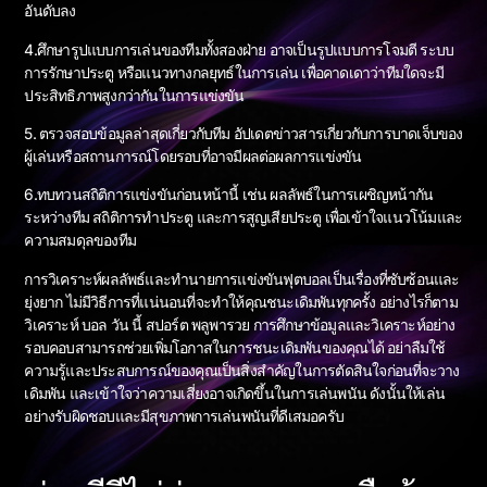
อันดับลง
4.ศึกษารูปแบบการเล่นของทีมทั้งสองฝ่าย อาจเป็นรูปแบบการโจมตี ระบบ
การรักษาประตู หรือแนวทางกลยุทธ์ในการเล่น เพื่อคาดเดาว่าทีมใดจะมี
ประสิทธิภาพสูงกว่ากันในการแข่งขัน
5. ตรวจสอบข้อมูลล่าสุดเกี่ยวกับทีม อัปเดตข่าวสารเกี่ยวกับการบาดเจ็บของ
ผู้เล่นหรือสถานการณ์โดยรอบที่อาจมีผลต่อผลการแข่งขัน
6.ทบทวนสถิติการแข่งขันก่อนหน้านี้ เช่น ผลลัพธ์ในการเผชิญหน้ากัน
ระหว่างทีม สถิติการทำประตู และการสูญเสียประตู เพื่อเข้าใจแนวโน้มและ
ความสมดุลของทีม
การวิเคราะห์ผลลัพธ์และทำนายการแข่งขันฟุตบอลเป็นเรื่องที่ซับซ้อนและ
ยุ่งยาก ไม่มีวิธีการที่แน่นอนที่จะทำให้คุณชนะเดิมพันทุกครั้ง อย่างไรก็ตาม
วิเคราะห์ บอล วัน นี้ สปอร์ต พลูพารวย การศึกษาข้อมูลและวิเคราะห์อย่าง
รอบคอบสามารถช่วยเพิ่มโอกาสในการชนะเดิมพันของคุณได้ อย่าลืมใช้
ความรู้และประสบการณ์ของคุณเป็นสิ่งสำคัญในการตัดสินใจก่อนที่จะวาง
เดิมพัน และเข้าใจว่าความเสี่ยงอาจเกิดขึ้นในการเล่นพนัน ดังนั้นให้เล่น
อย่างรับผิดชอบและมีสุขภาพการเล่นพนันที่ดีเสมอครับ