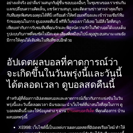
อย่างแท้จริง อย่าลืมร่วมสนุกกับผู้ชื่นชอบบอลอื่นๆ ในชุมชนของเราเช่นกัน
แลกเปลี่ยนความคิดเห็น, แชร์ความสนุก, และติดตามข่าวสารล่าสุดเกี่ยว
กับทีมสุดพิเศษของคุณได้ที่นี่ เตรียมตัวให้พร้อมเพรียงและเข้าร่วมเชียร์ทีม
รักของคุณในการ ดูบอลสดคืนนี้ ฟรีที่เว็บของเราได้เลย ไม่มีสิ่งใดที่สนุก
เทียบเท่ากับการรับชมทีมที่คุณรักและพิสูจน์ความรักในกีฬาบอลได้แบบเต็ม
รูปแบบกับภาพที่คมชัดไม่มีสะดุด เสียงที่เหมือนไปนั่งดูอยู่ขอบสนาม แถมยัง
มีการให้คุณได้เดิมพันในทีมที่ชอบอีกด้วย
อัปเดตผลบอลที่คาดการณ์ว่า
จะเกิดขึ้นในวันพรุ่งนี้และวันนี้
ได้ตลอดเวลา ดูบอลสดคืนนี้
สำหรับผู้ที่ต้องการอัปเดตผลบอลและคาดการณ์เกี่ยวกับการแข่งขันในวัน
พรุ่งนี้และวันนี้ตลอดเวลา ฉันขอแนะนำเว็บไซต์ที่น่าสนใจที่สุดในการ ดู
บอลสดคืนนี้ และให้ข้อมูลต่าง ๆ ผ่าน
บ้านผลบอลทีเด็ด
ที่คุณต้องการ บ้าน
ผลบอลพรุ่งนี้
XE998: เว็บไซต์นี้เป็นแหล่งรวมผลบอลสดที่อัปเดตเรียลไทม์ ทำให้