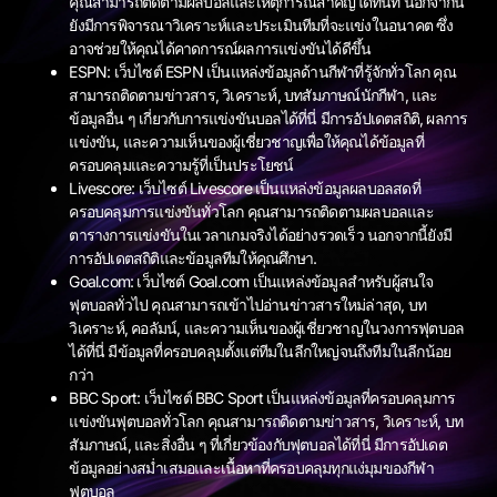
คุณสามารถติดตามผลบอลและเหตุการณ์สำคัญได้ทันที นอกจากนี้
ยังมีการพิจารณาวิเคราะห์และประเมินทีมที่จะแข่งในอนาคต ซึ่ง
อาจช่วยให้คุณได้คาดการณ์ผลการแข่งขันได้ดีขึ้น
ESPN: เว็บไซต์ ESPN เป็นแหล่งข้อมูลด้านกีฬาที่รู้จักทั่วโลก คุณ
สามารถติดตามข่าวสาร, วิเคราะห์, บทสัมภาษณ์นักกีฬา, และ
ข้อมูลอื่น ๆ เกี่ยวกับการแข่งขันบอลได้ที่นี่ มีการอัปเดตสถิติ, ผลการ
แข่งขัน, และความเห็นของผู้เชี่ยวชาญเพื่อให้คุณได้ข้อมูลที่
ครอบคลุมและความรู้ที่เป็นประโยชน์
Livescore: เว็บไซต์ Livescore เป็นแหล่งข้อมูลผลบอลสดที่
ครอบคลุมการแข่งขันทั่วโลก คุณสามารถติดตามผลบอลและ
ตารางการแข่งขันในเวลาเกมจริงได้อย่างรวดเร็ว นอกจากนี้ยังมี
การอัปเดตสถิติและข้อมูลทีมให้คุณศึกษา.
Goal.com: เว็บไซต์ Goal.com เป็นแหล่งข้อมูลสำหรับผู้สนใจ
ฟุตบอลทั่วไป คุณสามารถเข้าไปอ่านข่าวสารใหม่ล่าสุด, บท
วิเคราะห์, คอลัมน์, และความเห็นของผู้เชี่ยวชาญในวงการฟุตบอล
ได้ที่นี่ มีข้อมูลที่ครอบคลุมตั้งแต่ทีมในลีกใหญ่จนถึงทีมในลีกน้อย
กว่า
BBC Sport: เว็บไซต์ BBC Sport เป็นแหล่งข้อมูลที่ครอบคลุมการ
แข่งขันฟุตบอลทั่วโลก คุณสามารถติดตามข่าวสาร, วิเคราะห์, บท
สัมภาษณ์, และสิ่งอื่น ๆ ที่เกี่ยวข้องกับฟุตบอลได้ที่นี่ มีการอัปเดต
ข้อมูลอย่างสม่ำเสมอและเนื้อหาที่ครอบคลุมทุกแง่มุมของกีฬา
ฟุตบอล