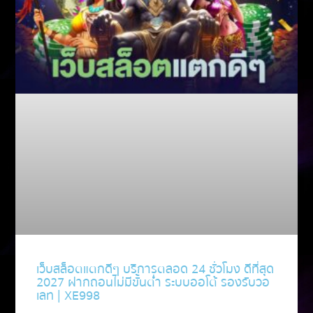
เว็บสล็อตแตกดีๆ บริการตลอด 24 ชั่วโมง ดีที่สุด
2027 ฝากถอนไม่มีขั้นต่ำ ระบบออโต้ รองรับวอ
เลท | XE998