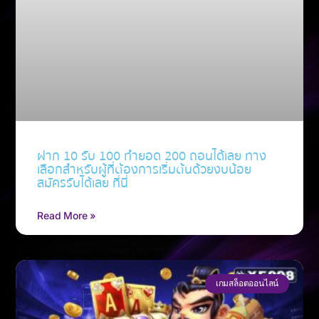
ฝาก 10 รับ 100 ทำยอด 200 ถอนได้เลย ทาง
เลือกสำหรับผู้ที่ต้องการเริ่มต้นด้วยงบน้อย
สมัครรับได้เลย ที่นี่
Read More »
เกมสล็อตออนไลน์