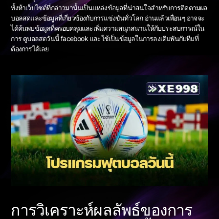
ทั้งห้าเว็บไซต์ที่กล่าวมานั้นเป็นแหล่งข้อมูลที่น่าสนใจสำหรับการติดตามผล
บอลสดและข้อมูลที่เกี่ยวข้องกับการแข่งขันทั่วโลก อ่านแล้วเพื่อนๆ อาจจะ
ได้ค้นพบข้อมูลที่ครอบคลุมและเพิ่มความสนุกสนานให้กับประสบการณ์ใน
การ ดูบอลสดวันนี้ facebook และใช้เป็นข้อมูลในการลงเดิมพันกับทีมที่
ต้องการได้เลย
การวิเคราะห์ผลลัพธ์ของการ