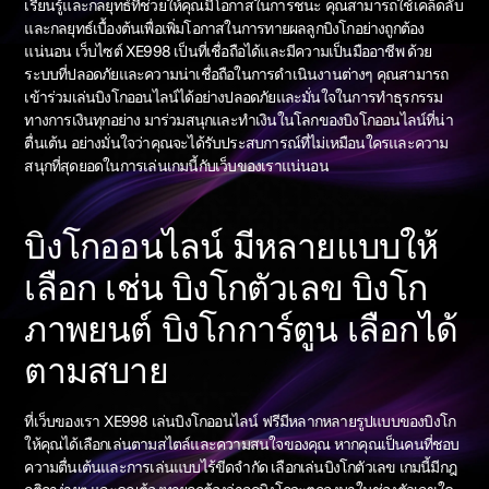
เรียนรู้และกลยุทธ์ที่ช่วยให้คุณมีโอกาสในการชนะ คุณสามารถใช้เคล็ดลับ
และกลยุทธ์เบื้องต้นเพื่อเพิ่มโอกาสในการทายผลลูกบิงโกอย่างถูกต้อง
แน่นอน เว็บไซต์ XE998 เป็นที่เชื่อถือได้และมีความเป็นมืออาชีพ ด้วย
ระบบที่ปลอดภัยและความน่าเชื่อถือในการดำเนินงานต่างๆ คุณสามารถ
เข้าร่วมเล่นบิงโกออนไลน์ได้อย่างปลอดภัยและมั่นใจในการทำธุรกรรม
ทางการเงินทุกอย่าง มาร่วมสนุกและทำเงินในโลกของบิงโกออนไลน์ที่น่า
ตื่นเต้น อย่างมั่นใจว่าคุณจะได้รับประสบการณ์ที่ไม่เหมือนใครและความ
สนุกที่สุดยอดในการเล่นเกมนี้กับเว็บของเราแน่นอน
บิงโกออนไลน์ มีหลายแบบให้
เลือก เช่น บิงโกตัวเลข บิงโก
ภาพยนต์ บิงโกการ์ตูน เลือกได้
ตามสบาย
ที่เว็บของเรา XE998 เล่นบิงโกออนไลน์ ฟรีมีหลากหลายรูปแบบของบิงโก
ให้คุณได้เลือกเล่นตามสไตล์และความสนใจของคุณ หากคุณเป็นคนที่ชอบ
ความตื่นเต้นและการเล่นแบบไร้ขีดจำกัด เลือกเล่นบิงโกตัวเลข เกมนี้มีกฎ