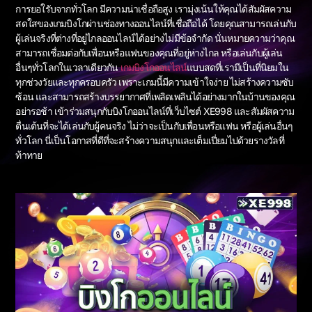
การยอใรับจากทั่วโลก มีความน่าเชื่อถือสูง เรามุ่งเน้นให้คุณได้สัมผัสความ
สดใสของเกมบิงโกผ่านช่องทางออนไลน์ที่เชื่อถือได้ โดยคุณสามารถเล่นกับ
ผู้เล่นจริงที่ต่างที่อยู่ไกลออนไลน์ได้อย่างไม่มีข้อจำกัด นั่นหมายความว่าคุณ
สามารถเชื่อมต่อกับเพื่อนหรือแฟนของคุณที่อยู่ห่างไกล หรือเล่นกับผู้เล่น
อื่นๆทั่วโลกในเวลาเดียวกัน
เกมบิงโกออนไลน์
แบบสดที่เรามีเป็นที่นิยมใน
ทุกช่วงวัยและทุกครอบครัว เพราะเกมนี้มีความเข้าใจง่าย ไม่สร้างความซับ
ซ้อน และสามารถสร้างบรรยากาศที่เพลิดเพลินได้อย่างมากในบ้านของคุณ
อย่ารอช้า เข้าร่วมสนุกกับบิงโกออนไลน์ที่เว็บไซต์ XE998 และสัมผัสความ
ตื่นเต้นที่จะได้เล่นกับผู้คนจริง ไม่ว่าจะเป็นกับเพื่อนหรือแฟน หรือผู้เล่นอื่นๆ
ทั่วโลก นี่เป็นโอกาสที่ดีที่จะสร้างความสนุกและเต็มเปี่ยมไปด้วยรางวัลที่
ท้าทาย