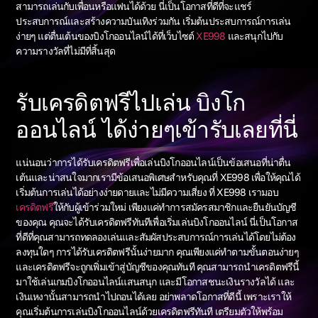
สามารถเล่นกับเพื่อนหรือแฟนได้ด้วย นี่เป็นโอกาสที่ดีที่จะแชร์
ประสบการณ์และสร้างความบันเทิงร่วมกัน เริ่มต้นประสบการณ์การเล่น
ง่ายๆ แต่ตื่นเต้นของบิงโกออนไลน์ได้ที่เว็บไซต์
XE998
และสนุกไปกับ
ความรางวัลที่ไม่มีที่สิ้นสุด
รับเครดิตฟรีไปเล่น บิงโก
ออนไลน์ ได้ง่ายๆเข้ารับเลยที่นี่
แน่นอนว่าการได้รับเครดิตฟรีเพื่อเล่นบิงโกออนไลน์เป็นข้อเสนอที่น่าตื่น
เต้นและน่าสนใจมากเรามีข้อเสนอพิเศษสำหรับคุณที่ XE998 เพื่อให้คุณได้
เริ่มต้นการเล่นได้อย่างง่ายดายและไม่มีความเสี่ยง ที่ XE998 เรามอบ
เครดิตฟรี
ให้กับผู้เข้าร่วมใหม่ เพียงแค่ทำการสมัครสมาชิกและยืนยันบัญชี
ของคุณ คุณจะได้รับเครดิตฟรีทันทีเพื่อเริ่มเล่นบิงโกออนไลน์ นี่เป็นโอกาส
ที่ดีที่คุณสามารถทดลองเล่นและสัมผัสประสบการณ์การเล่นได้โดยไม่ต้อง
ลงทุนใดๆ การได้รับเครดิตฟรีนั้นง่ายมาก คุณเพียงแค่ทำตามขั้นตอนง่ายๆ
และเครดิตฟรีจะถูกเพิ่มเข้าสู่บัญชีของคุณทันที คุณสามารถนำเครดิตฟรีนี้
มาใช้เล่นเกมบิงโกออนไลน์แสนสนุก และมีโอกาสชนะเงินรางวัลได้ และ
เงินเหงานั้นสามารถนำไปถอนได้เลย อย่าพลาดโอกาสที่ดีนี้ เพราะเราให้
คุณเริ่มต้นการเล่นบิงโกออนไลน์ด้วยเครดิตฟรีทันที เตรียมตัวให้พร้อม