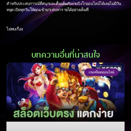
สำหรับประสบการณ์ที่สนุกและตื่นเต้นกับเกมบิงโกออนไลน์ได้เลยไม่มีวัน
หยุด เปิดทุกวันให้คุณเข้ามาเล่นหารายได้อย่างเต็มที่
ไม่พบเรื่อง
บทความอื่นที่น่าสนใจ
เกมสล็อตออนไลน์