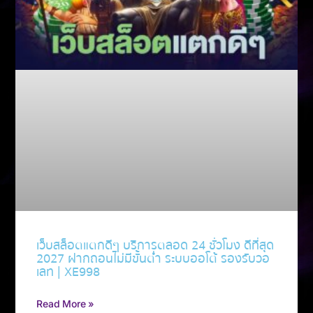
เว็บสล็อตแตกดีๆ บริการตลอด 24 ชั่วโมง ดีที่สุด
2027 ฝากถอนไม่มีขั้นต่ำ ระบบออโต้ รองรับวอ
เลท | XE998
Read More »