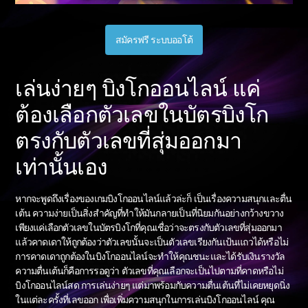
สมัครฟรี ระบบออโต้
เล่นง่ายๆ บิงโกออนไลน์ แค่
ต้องเลือกตัวเลขในบัตรบิงโก
ตรงกับตัวเลขที่สุ่มออกมา
เท่านั้นเอง
หากจะพูดถึงเรื่องของเกมบิงโกออนไลน์แล้วล่ะก็ เป็นเรื่องความสนุกและตื่น
เต้น ความง่ายเป็นสิ่งสำคัญที่ทำให้มันกลายเป็นที่นิยมกันอย่างกว้างขวาง
เพียงแค่เลือกตัวเลขในบัตรบิงโกที่คุณเชื่อว่าจะตรงกับตัวเลขที่สุ่มออกมา
แล้วคาดเดาให้ถูกต้องว่าตัวเลขนั้นจะเป็นตัวเลขเรียงกันเป้นแถวได้หรือไม่
การคาดเดาถูกต้องในบิงโกออนไลน์จะทำให้คุณชนะและได้รับเงินรางวัล
ความตื่นเต้นก็คือการรอดูว่า ตัวเลขที่คุณเลือกจะเป็นไปตามที่คาดหรือไม่
บิงโกออนไลน์สด การเล่นง่ายๆ แต่มาพร้อมกับความตื่นเต้นที่ไม่เคยหยุดนิ่ง
ในแต่ละครั้งที่เลขออก เพื่อเพิ่มความสนุกในการเล่นบิงโกออนไลน์ คุณ