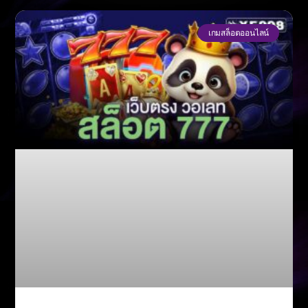
เกมสล็อตออนไลน์