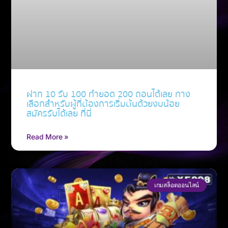
ฝาก 10 รับ 100 ทำยอด 200 ถอนได้เลย ทาง
เลือกสำหรับผู้ที่ต้องการเริ่มต้นด้วยงบน้อย
สมัครรับได้เลย ที่นี่
Read More »
เกมสล็อตออนไลน์