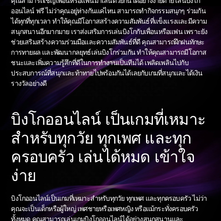
คุณสามารถเชิญเพื่อนหรือแฟนมาเล่นด้วยกันได้อย่างง่ายดาย เล่นบิงโก
ออนไลน์ ฟรี ไม่ว่าคุณอยู่ห่างกันแค่ไหน สามารถทำกิจกรรมสนุกๆ ร่วมกัน
ได้ทุกที่ทุกเวลา ทำให้คุณมีโอกาสสร้างความสัมพันธ์ที่แข็งแรงและมีความ
สนุกสนานอีกมากมาย เราส่งเสริมการเล่นบิงโกกับเพื่อนหรือแฟน เพราะยัง
ช่วยเสริมสร้างความร่วมมือและความสัมพันธ์ที่ดี คุณสามารถฝึกฝนทักษะ
การทายผล และพัฒนากลยุทธ์เล่นบิงโกร่วมกัน ทำให้คุณสามารถมีโอกาส
ชนะและเพิ่มความรู้สึกที่ดีในการทำงานเป็นทีมได้ เพลิดเพลินไปกับ
ประสบการณ์ที่สนุกและท้าทายไปพร้อมกันได้เลยกับเกมที่สนุกและได้เงิน
รางวัลอย่างดี
บิงโกออนไลน์ เป็นเกมที่เหมาะ
สำหรับทุกวัย ทุกเพศ และทุก
ครอบครัว เล่นได้หมด เข้าใจ
ง่าย
บิงโกออนไลน์เป็นเกมที่เหมาะสำหรับทุกวัย ทุกเพศ และทุกครอบครัว ไม่ว่า
คุณจะเป็นเด็กหรือผู้ใหญ่ เพศชายหรือเพศหญิง หรือแม้กระทั่งครอบครัว
ทั้งหมด คุณสามารถเล่นเกมบิงโกออนไลน์ได้อย่างสนุกสนานและ