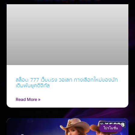
สล็อต 777 เว็บตรง วอเลท ทางเลือกใหม่ของนัก
เดิมพันยุคดิจิทัล
Read More »
โปรโมชั่น