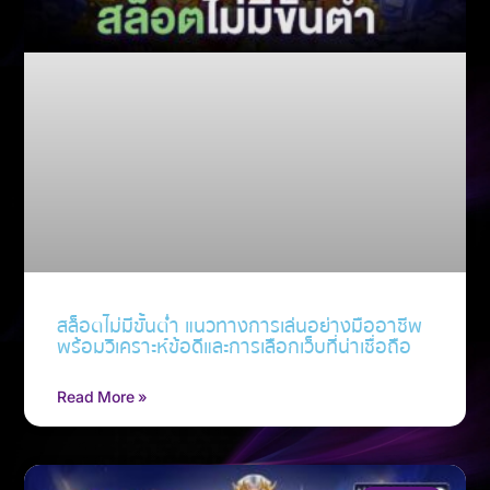
สล็อตไม่มีขั้นต่ำ แนวทางการเล่นอย่างมืออาชีพ
พร้อมวิเคราะห์ข้อดีและการเลือกเว็บที่น่าเชื่อถือ
Read More »