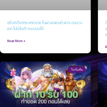
สล็อตเว็บตรง แตกง่าย ไม่ผ่านเอเย่นต์ ฝาก-ถอนวอ
เ
เลท ไม่มีขั้นต่ำ ระบบออโต้
2
Read More »
R
โปรโมชั่น