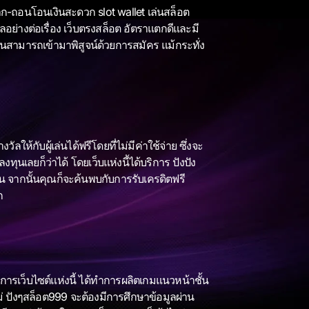
ก-ถอนโอนเงินสะดวก slot wallet เล่นสล็อต
ัลอย่างต่อเรื่อง เว็บตรงสล็อต อัตราแตกดีและมี
่านสามารถเข้ามาพิสูจน์ด้วยการสมัคร แม้กระทั่ง
ให้กับผู้เล่นได้ฟรีโดยที่ไม่มีค่าใช้จ่าย ซึ่งจะ
นเลยก็ว่าได้ โดยเว็บแห่งนี้ได้บริการ ปังปัง
ั่น จากนั้นคุณก็จะค้นพบกับการรับเครดิตฟรี
ก
การเว็บไซต์แห่งนี้ ได้ทำการผลิตเกมแนวหน้าชั้น
่ ปังๆสล็อต999 จะต้องมีการศึกษาข้อมูลผ่าน