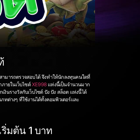
ท้
ี่สามารถตรวจสอบได้ จึงทำให้นักลงทุนคนใดที่
ชิกภายในเว็บไซต์
XE998
แห่งนี้เป็นจำนวนมาก
รางวัลกับเว็บไซต์ ปัง ปัง สล็อต แห่งนี้ได้
ภทต่างๆ ที่ใช้งานได้ทั้งคอมพิวเตอร์และ
ริ่มต้น 1 บาท