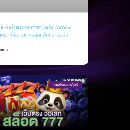
ม่มีขั้นต่ำ แนวทางการเล่นอย่างมืออาชีพ
เคราะห์ข้อดีและการเลือกเว็บที่น่าเชื่อถือ
ore »
เกมสล็อตออนไลน์