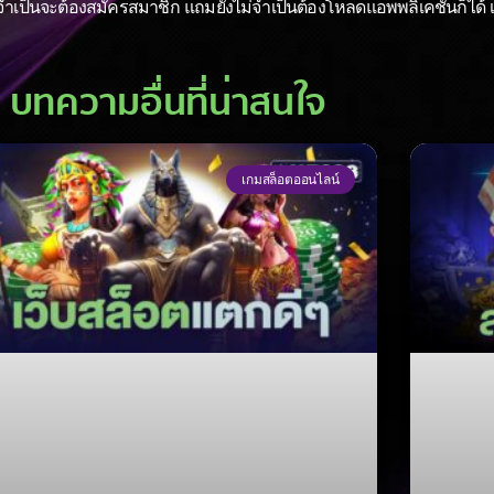
ำเป็นจะต้องสมัครสมาชิก แถมยังไม่จำเป็นต้องโหลดแอพพลิเคชันก็ได้ เ
บทความอื่นที่น่าสนใจ
เกมสล็อตออนไลน์