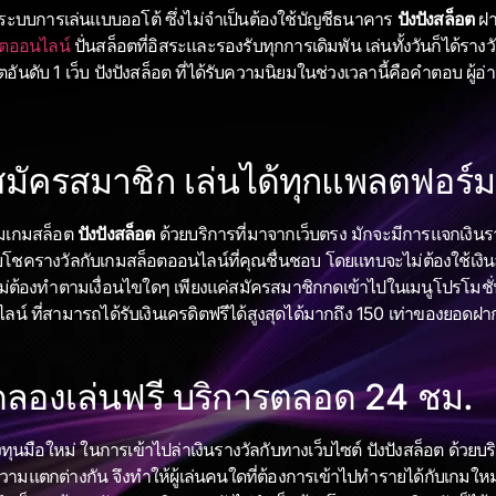
ะบบการเล่นแบบออโต้ ซึ่งไม่จำเป็นต้องใช้บัญชีธนาคาร
ปังปังสล็อต
ฝา
อตออนไลน์
ปั่นสล็อตที่อิสระและรองรับทุกการเดิมพัน เล่นทั้งวันก็ได้รางว
นดับ 1 เว็บ ปังปังสล็อต ที่ได้รับความนิยมในช่วงเวลานี้คือคำตอบ ผู้อ
่สมัครสมาชิก เล่นได้ทุกแพลตฟอร์ม
รวมเกมสล็อต
ปังปังสล็อต
ด้วยบริการที่มาจากเว็บตรง มักจะมีการแจกเงินรางวัล
โชครางวัลกับเกมสล็อตออนไลน์ที่คุณชื่นชอบ โดยแทบจะไม่ต้องใช้เงินลงทุ
รที่ไม่ต้องทำตามเงื่อนไขใดๆ เพียงแค่สมัครสมาชิกกดเข้าไปในเมนูโปรโมช
น์ ที่สามารถได้รับเงินเครดิตฟรีได้สูงสุดได้มากถึง 150 เท่าของยอดฝา
ดลองเล่นฟรี บริการตลอด 24 ชม.
มือใหม่ ในการเข้าไปล่าเงินรางวัลกับทางเว็บไซต์ ปังปังสล็อต ด้วยบริ
ามแตกต่างกัน จึงทำให้ผู้เล่นคนใดที่ต้องการเข้าไปทำรายได้กับเกมใหม