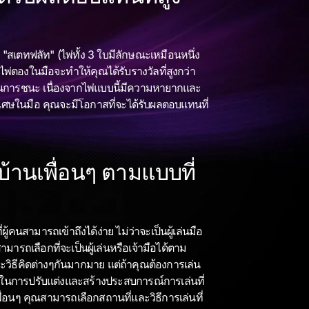
ือ "สเตทฟลัท" (ไพ่ทั้ง 3 ใบมีลักษณะเหมือนหนึ่ง
พ่ตองในมือจะทำให้คุณได้รับรางวัลที่สูงกว่า
าสในการชนะ เนื่องจากไพ่แบบนี้มีความหายากและ
ะพิเศษในมือ คุณจะมีโอกาสที่จะได้รับผลตอบแทนที่
บ้านเพื่อนๆ ตามแบบที่
ู้คนสามารถเข้าถึงได้ง่าย ไม่ว่าจะเป็นผู้เล่นมือ
ามารถเลือกที่จะเป็นผู้เล่นหรือเจ้ามือได้ตาม
และวิธีคิดต่างๆกันมากมาย แต่ถ้าคุณต้องการเล่น
ะในการปรับแต่งและสร้างประสบการณ์การเล่นที่
ื่อนๆ คุณสามารถเลือกสถานที่และวิธีการเล่นที่