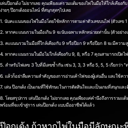
เล่นป๊อกเด้ง ไม่ยากเลย คุณเพียงแค่รวมแต้มของไพ่ในมือให้ใกล้เคียงกับ 9
ง่ายๆ ป๊อกเด้งออนไลน์ ที่สนุกสุดๆไปเลย
1. นับคะแนนของไพ่ในมือโดยใช้หลักการตามค่าตัวเลขบนไพ่ (ตัวเลข 1 ถ
2. หากคะแนนรวมในมือเกิน 9 จะนับเฉพาะหลักหน่วยเท่านั้น (ตัวอย่าง
3. คะแนนรวมในมือที่ใกล้เคียงกับ 9 หรือป๊อก 9 หรือป๊อก 8 จะมีความสูงท
4. หากคะแนนรวมในมือไม่ใกล้เคียงกับ 9, 8, หรือ 7 คุณสามารถเปิดไพ่ให้
5. สำหรับไพ่เลข 3 ใบที่มีเลขซ้ำกัน เช่น 3, 3, 3 หรือ 5, 5, 5 เรียกว่า "
6. แล้วก็อย่าลืมความสำคัญของการอ่านเค้าไพ่ของผู้เล่นอื่น และใช้ค
7. เล่น ป๊อกเด้ง เป็นเกมที่ใช้ทักษะในการตัดสินใจและเป็นเกมที่สนุกแ
8. โดยสรุปการ เล่นป๊อกเด้ง ไม่ยากเลย คุณเพียงแค่คำนึงถึงการรวมแต้ม
พร้อมที่จะเข้าสู่การ เล่นป๊อกเด้ง แบบมืออาชีพได้แล้ว
ป๊อกเด้ง ถ้าหากไพ่ในมือมีลักษณะพ