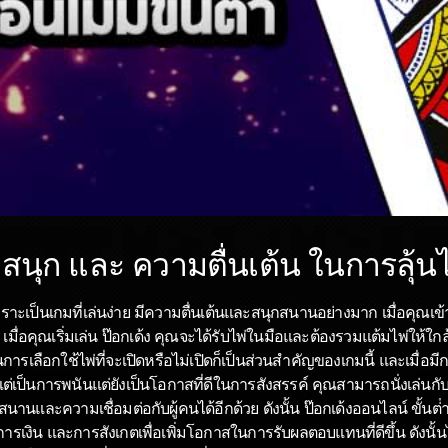
ามสนุก และ ความตื่นเต้น ในการลุ้นไ
เป็นเกมที่เล่นง่าย มีความตื่นเต้นและสนุกสนานอย่างมาก เมื่อคุณเข้า
่อคุณเริ่มเล่น ป๊อกเด้ง คุณจะได้รับไพ่ในมือและต้องรวมแต้มไพ่ให้ใกล้เ
ารเลือกใช้ไพ่ที่จะเปิดหรือไม่เปิดก็เป็นส่วนสำคัญของเกมนี้ และเมื่อม
งแต่เป็นการพนันแต่ยังเป็นโอกาสที่ดีในการสังสรรค์ คุณสามารถนั่งเล่นก
ความเชื่อมต่อกับผู้คนได้อีกด้วย ดังนั้น ป๊อกเด้งออนไลน์ ขั้นต่ํา
การเงิน และการสังเกตเพื่อเพิ่มโอกาสในการรับผลตอบแทนที่ดีขึ้น ดังน