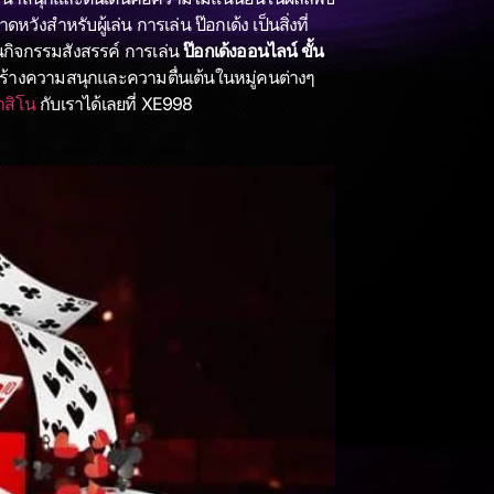
งสำหรับผู้เล่น การเล่น ป๊อกเด้ง เป็นสิ่งที่
็นกิจกรรมสังสรรค์ การเล่น
ป๊อกเด้งออนไลน์ ขั้น
การสร้างความสนุกและความตื่นเต้นในหมู่คนต่างๆ
าสิโน
กับเราได้เลยที่ XE998