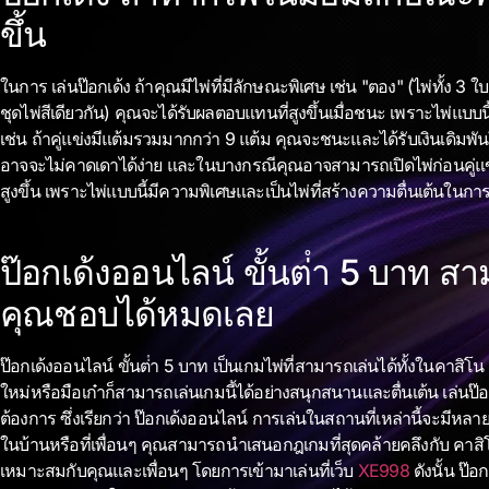
ขึ้น
ในการ เล่นป๊อกเด้ง ถ้าคุณมีไพ่ที่มีลักษณะพิเศษ เช่น "ตอง" (ไพ่ทั้ง 3 ใ
ชุดไพ่สีเดียวกัน) คุณจะได้รับผลตอบแทนที่สูงขึ้นเมื่อชนะ เพราะไพ่แบ
เช่น ถ้าคู่แข่งมีแต้มรวมมากกว่า 9 แต้ม คุณจะชนะและได้รับเงินเดิมพ
อาจจะไม่คาดเดาได้ง่าย และในบางกรณีคุณอาจสามารถเปิดไพ่ก่อนคู่แข่งเพื่
สูงขึ้น เพราะไพ่แบบนี้มีความพิเศษและเป็นไพ่ที่สร้างความตื่นเต้นในการ เล
ป๊อกเด้งออนไลน์ ขั้นต่ํา 5 บาท สา
คุณชอบได้หมดเลย
ป๊อกเด้งออนไลน์ ขั้นต่ํา 5 บาท เป็นเกมไพ่ที่สามารถเล่นได้ทั้งในคาสิโน บ
ใหม่หรือมือเก๋าก็สามารถเล่นเกมนี้ได้อย่างสนุกสนานและตื่นเต้น เล่นป๊
ต้องการ ซึ่งเรียกว่า ป๊อกเด้งออนไลน์ การเล่นในสถานที่เหล่านี้จะมีหลา
ในบ้านหรือที่เพื่อนๆ คุณสามารถนำเสนอกฎเกมที่สุดคล้ายคลึงกับ คาส
เหมาะสมกับคุณและเพื่อนๆ โดยการเข้ามาเล่นที่เว็บ
XE998
ดังนั้น ป๊