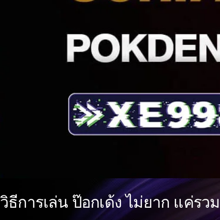
วิธีการเล่น ป๊อกเด้ง ไม่ยาก แค่รว