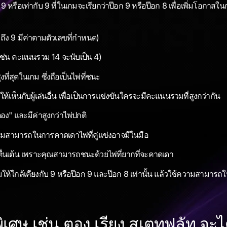
 หรือเท่ากับ 9 ที่ในเกมจะเรียกว่าป๊อก 9 หรือป๊อก 8 เพื่อเพิ่มโอกาสในกา
ึง 9 มีค่าตามตัวเลขที่กำหนด)
เช่น คะแนนรวม 14 จะนับเป็น 4)
ี่สุดในเกม ซึ่งถือเป็นไพ่ที่ชนะ
เห็นกับผู้เล่นอื่น เพื่อเป็นการแข่งขันใครจะมีคะแนนรวมที่สูงกว่ากัน
ตอง" และมีค่าสูงกว่าไพ่ปกติ
วามสามารถในการคาดเดาไพ่ที่คู่แข่งอาจมีในมือ
ละตื่นเต้น เพราะคุณสามารถชนะด้วยไพ่ที่ยากที่จะคาดเดา
ให้ใกล้เคียงกับ 9 หรือป๊อก 9 และป๊อก 8 เท่านั้น แล้วใช้ความสามารถใ
ิเศษ เช่น ตอง เรียง สเตทฟลัท จะไ