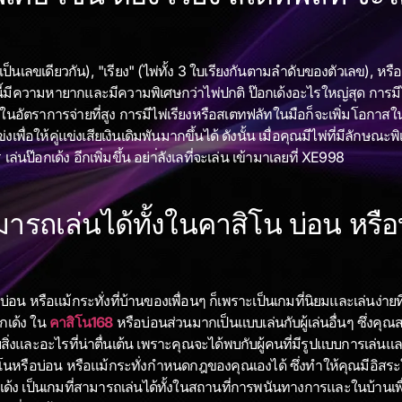
บเป็นเลขเดียวกัน), "เรียง" (ไพ่ทั้ง 3 ใบเรียงกันตามลำดับของตัวเลข), หร
บนี้มีความหายากและมีความพิเศษกว่าไพ่ปกติ ป๊อกเด้งอะไรใหญ่สุด การมีไ
ันในอัตราการจ่ายที่สูง การมีไพ่เรียงหรือสเตทฟลัทในมือก็จะเพิ่มโอก
อให้คู่แข่งเสียเงินเดิมพันมากขึ้นได้ ดังนั้น เมื่อคุณมีไพ่ที่มีลักษณ
่นป๊อกเด้ง อีกเพิ่มขึ้น อย่า่ลังเลที่จะเล่น เข้ามาเลยที่ XE998
มารถเล่นได้ทั้งในคาสิโน บ่อน หรือ
่อน หรือแม้กระทั่งที่บ้านของเพื่อนๆ ก็เพราะเป็นเกมที่นิยมและเล่นง่ายที่ผ
อกเด้ง ใน
คาสิโน168
หรือบ่อนส่วนมากเป็นแบบเล่นกับผู้เล่นอื่นๆ ซึ่งคุณส
ยสิ่งและอะไรที่น่าตื่นเต้น เพราะคุณจะได้พบกับผู้คนที่มีรูปแบบการเล่น
ิโนหรือบ่อน หรือแม้กระทั่งกำหนดกฎของคุณเองได้ ซึ่งทำให้คุณมีอิสร
อกเด้ง เป็นเกมที่สามารถเล่นได้ทั้งในสถานที่การพนันทางการและในบ้านเพ