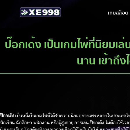
to
content
เกมสล็อต
ป๊อกเด้ง เป็นเกมไพ่ที่นิยมเ
นาน เข้าถึง
ป๊อกเด้ง
เป็นหนึ่งในเกมไพ่ที่ได้รับความนิยมอย่างแพร่หลายในประเทศไทย ด
นักเรียน นักศึกษา พนักงาน หรือผู้สูงอายุ การเล่น ป๊อกเด้ง ไม่ต้องใ
ผู้เล่นคนอื่นๆ โดยต้องพิจารณาการเลือกใช้ไพ่ในมือให้เหมาะสมเพื่อให้ได