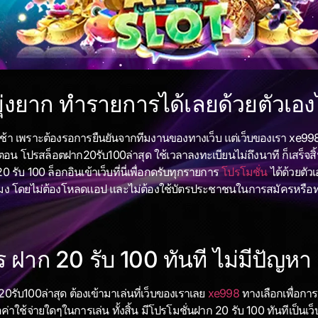
ุ่งยาก ทำรายการได้เลยด้วยตัวเองได
ละช้า เพราะต้องรอการยืนยันจากทีมงานของทางเว็บ แต่เว็บของเรา xe998
ตอน โปรสล็อตฝาก20รับ100ล่าสุด ใช้เวลาลงทะเบียนไม่ถึงนาที ก็เสร็จสิ้น
ับ 100 ล็อกอินเข้าเว็บที่นี่เพื่อกดรับทุกรายการ
โปรโมชั่น
ได้ด้วยตัว
่วโมง โดยไม่ต้องโหลดแอป และไม่ต้องใช้บัตรประชาชนในการสมัครหรือทำ
ร ฝาก 20 รับ 100 ทันที ไม่มีปัญหา
0รับ100ล่าสุด ต้องเข้ามาเล่นที่เว็บของเราเลย
xe998
ทางเลือกเพื่อการส
ค่าใช้จ่ายใดๆในการเล่น ทั้งสิ้น มีโปรโมชั่นฝาก 20 รับ 100 ทันทีเป็นเว็