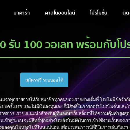
บาคาร่า
คาสิโนออนไลน์
โปรโมชั่น
ติด
20 รับ 100 วอเลท พร้อมกับโปร
สมัครฟรี ระบบออโต้
มแจกทุกรายการให้กับสมาชิกทุกคนของเราอย่างเต็มที่ โดยไม่มีข้อจำกัด
ู่ระบบครั้งแรก และไม่มีเงินลงทุนเลย ก็มีสิทธิ์ในการกดรับโปรโมชั่นและ
ยุดราชการ เราขแแนะนำสำหรับผู้ที่มองหาเว็บสล็อตที่ให้ความคุ้มค่าสูงส
นเข้าสู่ระบบ จะมีสิทธิ์ทุกอย่างโดยอัตโนมัติในการเข้าใช้งานเว็บของเรา
ัวของคุณไม่หลุดไปที่ไหนแน่นอน เพื่อประสบการณ์ที่ดีในการเล่นกับเรา