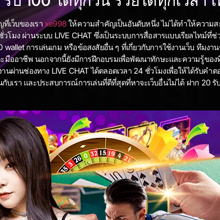
ับ 100 ได้ทุกวัน รวยได้ทุกเวลา เพ
ญที่เว็บของเรา
xe998
ให้ความสำคัญเป็นอันดับหนึ่ง ไม่ได้ทำให้ความส
่วโมง ผ่านระบบ LIVE CHAT ซึ่งเป็นระบบการสื่อสารแบบเรียลไทม์ที่ช
 wallet การเล่นเกม หรือข้อสงสัยอื่น ๆ ที่เกี่ยวกับการใช้งานเว็บ ท
และมืออาชีพ นอกจากนี้ยังมีการฝึกอบรมเพื่อพัฒนาทักษะและความรู้ของท
ต่อทีมงานผ่านช่องทาง LIVE CHAT ได้ตลอดเวลา 24 ชั่วโมงเพื่อให้ได้รับ
เรา และประสบการณ์การเล่นที่ดีที่สุดที่หาจะเว็บอื่นไม่ได้ ฝาก 20 รับ