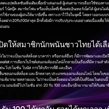
โหลดแอปพลิเคชันเพิ่มเติมเพื่อเข้าเล่นเกมส์ ผู้เล่นสามารถเลือกใช้ช่อ
โน้ตบุ๊ค สมาร์ทโฟน หรือแท็บเล็ตที่เชื่อมต่ออินเทอร์เน็ตได้ ผู้เล่นไ
ารใช้งานของผู้เล่นให้มากยิ่งขึ้น เพราะเราใว้ใจในจุดนี้ โดยเราออกแ
าก20รับ100ล่าสุด อีกทั้งยังมีการปรับปรุงระบบอย่างต่อเนื่องเพื่อให้
แน่นอน
ิดให้สมาชิกนักพนันชาวไทยได้เลื
ึ่งไม่ว่าจะเป็นเกมส์สล็อต บาคาร่า หรือเกมส์อื่นๆ ก็มีการพัฒนาและเปิด
 wallet การเลือกเว็บไซต์เล่นเกมส์ออนไลน์ก็กลายเป็นเรื่องที่มีความสำค
น โปรโมชั่น โบนัส การให้บริการที่ดี และอื่นๆ
นที่ชื่นชอบเกมส์สล็อต และอีกหลายๆ ประเภทของเกมส์ออนไลน์ โดยเว็บ
ีเกมส์มากมายหลายแบบ ไม่ว่าจะเป็นสล็อตออนไลน์ที่เป็นที่นิยมในตอนนี
 แถมยังมีโปรโมชั่น ฝาก 20 รับ 100 และอื่นๆอีกมากมายให้กับสมาชิกของ