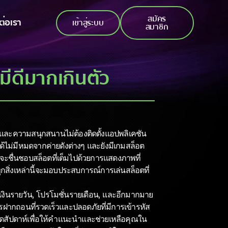
สมัคร
ต่อเรา
เข้าสู่ระบบ
สมาชิก
มีดีมากเกินตัว
์และความสนุกสนานไม่ต้องติดตั้งแอปพลิเคชัน
้ไม่มีหมดจากค่ายดังต่างๆ และยังมีเกมสล็อต
ุณจะชื่นชอบสล็อตที่เต็มไปด้วยการแสดงภาพที่
ทุกสิ่งเหล่านี้จะมอบประสบการณ์การเล่นสล็อตที่
เงินรายวัน, โปรโมชั่นรายเดือน, และอีกมากมาย
รฝากถอนที่รวดเร็วและปลอดภัยที่มีการเข้ารหัส
สัปดาห์เพื่อให้คำแนะนำและช่วยเหลือคุณใน