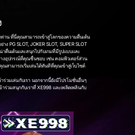
ง
ท่าน ที่นี่คุณสามารถเข้าสู่โลกของความตื่นเต้น
อมรับอย่าง PG SLOT, JOKER SLOT, SUPER SLOT
่น่าตื่นเต้นและสนุกไปกับเกมที่มีรูปแบบและ
นทางอุปกรณ์ที่คุณชื่นชอบ เช่น คอมพิวเตอร์ส่วน
ามารถเริ่มเล่นได้ทันทีที่คุณเข้าสู่เว็บไซต์
ร่วมเล่นกับเรา นอกจากนี้ยังมีโปรโมชั่นอื่นๆ
้าร่วมสนุกกับเราที่ XE998 และเพลิดเพลินกับ