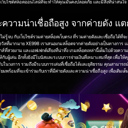
98 เว็บไซต์สล็อตออนไลน์ที่จะทำให้คุณมั่นคงปลอดภัย และมีสิ่งที่น่าสนใ
วามน่าเชื่อถือสูง จากค่ายดัง แต
รู้จบ กับเว็บไซต์รวมค่ายสล็อตเว็บตรง ที่รวมค่ายดังและเชื่อถือได้ที่
ที่มากมาย XE998 เราเสนอเกมสล็อตจากค่ายดังอย่างเป็นทางการ และค่า
ที่สวยงาม และเอฟเฟกต์เสียงที่น่าทึ่ง เกมสล็อตเหล่านี้เต็มไปด้วยความตื
้เล่น อีกทั้งยังมีโบนัสและระบบการจ่ายเงินที่เหมาะสมที่สุด เพื่อให้ค
มรับในวงการ รวมถึงมีระบบการเล่นที่เชื่อถือได้และยุติธรรม คุณสามารถม
พร้อมที่จะเข้าร่วมกับเราที่มีค่ายดังและความน่าเชื่อถือสูง เพื่อเต