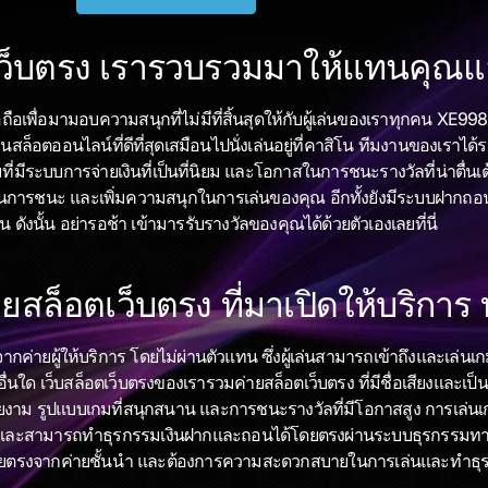
็บตรง เรารวบรวมมาให้แทนคุณแล้ว
ื่อถือเพื่อมามอบความสนุกที่ไม่มีที่สิ้นสุดให้กับผู้เล่นของเราทุกคน X
ล็อตออนไลน์ที่ดีที่สุดเสมือนไปนั่งเล่นอยู่ที่คาสิโน ทีมงานของเราได
ที่มีระบบการจ่ายเงินที่เป็นที่นิยม และโอกาสในการชนะรางวัลที่น่าตื่นเ
าสในการชนะ และเพิ่มความสนุกในการเล่นของคุณ อีกทั้งยังมีระบบฝากถอ
นั้น อย่ารอช้า เข้ามารรับรางวัลของคุณได้ด้วยตัวเองเลยที่นี่
ยสล็อตเว็บตรง ที่มาเปิดให้บริการ 
ากค่ายผู้ให้บริการ โดยไม่ผ่านตัวแทน ซึ่งผู้เล่นสามารถเข้าถึงและเล่
ใด เว็บสล็อตเว็บตรงของเรารวมค่ายสล็อตเว็บตรง ที่มีชื่อเสียงและเป็นท
่สวยงาม รูปแบบเกมที่สนุกสนาน และการชนะรางวัลที่มีโอกาสสูง การเล่
้อน และสามารถทำธุรกรรมเงินฝากและถอนได้โดยตรงผ่านระบบธุรกรรมทางออนไ
นไลน์โดยตรงจากค่ายชั้นนำ และต้องการความสะดวกสบายในการเล่นและทำธ