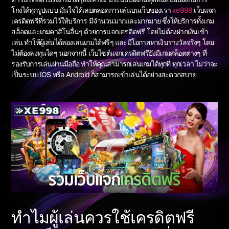
โกงได้ทุกรูปแบบ มั่นใจได้เลยตลอดการเล่นบนเว็บของเรา
xe998
เว็บแจก
เครดิตฟรีที่รวมไว้ให้บริการ มีจำนวนมากและมากมาย ซึ่งให้บริการทั้งเกม
สล็อตและเกมคาสิโนอื่นๆ ด้วยการแจกเครดิตฟรี โดยไม่ต้องฝากเงินเข้า
เล่น ทำให้ผู้เล่นได้ลองเล่นเกมได้ฟรีๆ และมีโอกาสหาเงินรางวัลจริงๆ โดย
ไม่ต้องลงทุนใดๆ นอกจากนี้ เว็บไซต์แจกเครดิตฟรียังมีเกมสล็อตต่างๆ ที่
รองรับการเล่นผ่านมือถือ ทำให้คุณสามารถเล่นเกมได้ทุกที่ ทุกเวลา ไม่ว่าจะ
เป็นระบบ IOS หรือ Android ก็สามารถเข้าเล่นได้อย่างสะดวกสบาย
ทำไมผู้เล่นควรใช้เครดิตฟรี