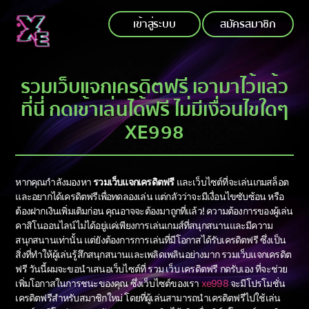
content
เข้าสู่ระบบ
สมัครสมาชิก
รวมเว็บแจกเครดิตฟรี เอามาไว้แล้ว
ที่นี่ กดเข้าเล่นได้ฟรี ไม่มีเงื่อนไขใดๆ
XE998
หากคุณกำลังมองหา
รวมเว็บแจกเครดิตฟรี
และเว็บไซต์ที่จะเล่นเกมสล็อต
และอยากได้เครดิตฟรีเพื่อทดลองเล่น แต่กลัวว่าจะมีเงื่อนไขซับซ้อน หรือ
ต้องฝากเงินเพิ่มเติมก่อน คุณอาจจะต้องมาถูกที่แล้ว! ความต้องการของผู้เล่น
คาสิโนออนไลน์ไม่ได้อยู่แค่เพียงการเล่นเกมส์ที่สนุกสนานและมีความ
สนุกสนานเท่านั้น แต่ยังต้องการการเล่นที่มีโอกาสได้รับเครดิตฟรี ซึ่งเป็น
สิ่งที่ทำให้ผู้เล่นรู้สึกสนุกสนานและเพลิดเพลินอย่างมาก รวมเว็บแจกเครดิต
ฟรี วันนี้ผมจะขอนำเสนอเว็บไซต์ที่ รวม เว็บ เครดิตฟรี กดรับเอง ที่จะช่วย
เพิ่มโอกาสในการชนะของคุณ ซึ่งเว็บไซต์ของเรา
xe998
จะมีโปรโมชั่น
เครดิตฟรีสำหรับสมาชิกใหม่ โดยที่ผู้เล่นสามารถนำเครดิตฟรีไปใช้เล่น