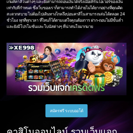
เกมส์คาสิโนต่างๆ และยังสามารถถอนเงินได้จริงเมื่อเทิร์นโอเวอร์ของเงิน
เท่ากับที่กำหนด ซึ่งเว็บของเราก็สามารถทำได้ง่ายไม่ได้ยากอย่างที่คุณคิด
สะดวกสบาย ไม่ต้องไปเดินทางไกลถึงบ่อนคาสิโนสามารถเล่นได้ตลอด 24
ชั่วโมง ทุกที่ทุกเวลา ที่ไหนก็ได้ตามแต่ใจคุณต้องการ ฝาก-ถอนไม่มีขั้นต่ำ
และยังมีโปรโมชั่นและโบนัสต่างๆ ที่น่าสนใจมากมาย
สมัครฟรี ระบบออโต้
คาสิโนออนไลน์ รวมเว็บแจก