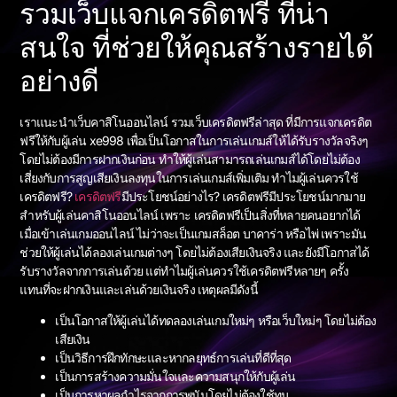
รวมเว็บแจกเครดิตฟรี ที่น่า
สนใจ ที่ช่วยให้คุณสร้างรายได้
อย่างดี
เราแนะนำเว็บคาสิโนออนไลน์ รวมเว็บเครดิตฟรีล่าสุด ที่มีการแจกเครดิต
ฟรีให้กับผู้เล่น xe998 เพื่อเป็นโอกาสในการเล่นเกมส์ให้ได้รับรางวัลจริงๆ
โดยไม่ต้องมีการฝากเงินก่อน ทำให้ผู้เล่นสามารถเล่นเกมส์ได้โดยไม่ต้อง
เสี่ยงกับการสูญเสียเงินลงทุนในการเล่นเกมส์เพิ่มเติม ทำไมผู้เล่นควรใช้
เครดิตฟรี?
เครดิตฟรี
มีประโยชน์อย่างไร? เครดิตฟรีมีประโยชน์มากมาย
สำหรับผู้เล่นคาสิโนออนไลน์ เพราะ เครดิตฟรีเป็นสิ่งที่หลายคนอยากได้
เมื่อเข้าเล่นเกมออนไลน์ ไม่ว่าจะเป็นเกมสล็อต บาคาร่า หรือไพ่ เพราะมัน
ช่วยให้ผู้เล่นได้ลองเล่นเกมต่างๆ โดยไม่ต้องเสียเงินจริง และยังมีโอกาสได้
รับรางวัลจากการเล่นด้วย แต่ทำไมผู้เล่นควรใช้เครดิตฟรีหลายๆ ครั้ง
แทนที่จะฝากเงินและเล่นด้วยเงินจริง เหตุผลมีดังนี้
เป็นโอกาสให้ผู้เล่นได้ทดลองเล่นเกมใหม่ๆ หรือเว็บใหม่ๆ โดยไม่ต้อง
เสียเงิน
เป็นวิธีการฝึกทักษะและหากลยุทธ์การเล่นที่ดีที่สุด
เป็นการสร้างความมั่นใจและความสนุกให้กับผู้เล่น
เป็นการหาผลกำไรจากการพนันโดยไม่ต้องใช้ทุน