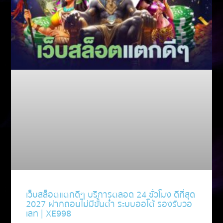
เว็บสล็อตแตกดีๆ บริการตลอด 24 ชั่วโมง ดีที่สุด
2027 ฝากถอนไม่มีขั้นต่ำ ระบบออโต้ รองรับวอ
เลท | XE998