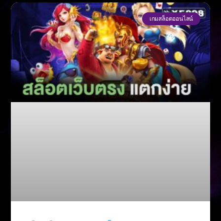
เกมสล็อตออนไลน์