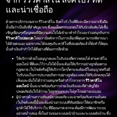
และน่าเชื่อถือ
ด้วยการบริการเกมจาก รีวิวคาสิโน สิงคโปร์ เว็บที่ดีและมีความน่าเชื่อถือ
นั้นถือว่าเป็นสิ่งที่สำคัญมากๆ ซึ่งจะเป็นการบอกต่อให้กับนักเดิมพันได้เชื้อ
เชิญเพื่อนๆหรือบุคคลที่มีความสนใจได้เข้ามาทำกำไรและร่วมสนุกกับการ
รีวิวคาสิโนปอยเปต
โดยเรามีหลักการในการเลือกที่คุณสามารถพิจารณา
ได้ด้วยตนเอง นอกจากจะได้ลงทุนกับ คาสิโนที่ปลอดภัยแล้วก็ยังทำให้คุณ
นั้นทำเงินทำกำไรได้ดีอย่างที่ต้องการอีกด้วย
ให้บริการด้วยใบอนุญาตและใบรับรองที่ตรวจสอบได้ ค่ายคาสิโน
ออนไลน์ ที่ดีและไว้วางใจได้นั้นจะต้องให้บริการอย่างถูกต้องตาม
กฎหมาย เว็บไซต์หรือผู้ให้บริการใดๆก็ตามจะต้องมีใบอนุญาตหรือมี
ใบรับรองในการประกอบกิจการอย่างถูกต้อง แสดงให้กับนักลงทุนได้
เห็นและมั่นใจได้ว่าร่วมสนุกหรือทำกำไรจากการ
รีวิวคาสิโน
ออนไลน์
นั้นจะมาพร้อมกับการจ่ายเงินจริงและที่สำคัญก็ยัง
ปลอดภัยมั่นใจได้ว่าจะไม่ถูกหลอกและไม่ถูกโกงอย่างแน่นอน
ผู้นำทางด้านความทันสมัย ปลอดภัย และมาพร้อมกับความมั่นคง
เว็บไซต์แห่งนี้นั้นจะต้องนำเอาระบบที่ทันสมัยมาให้สมาชิกหรือ
ลูกค้าได้ใช้บริการ เว็บ ที่มีคุณภาพ ควรจะต้องมีการพัฒนาระบบ
อย่างสม่ำเสมอ ทั้งในส่วนของระบบหน้าบ้านและระบบหลังบ้าน ซึ่ง