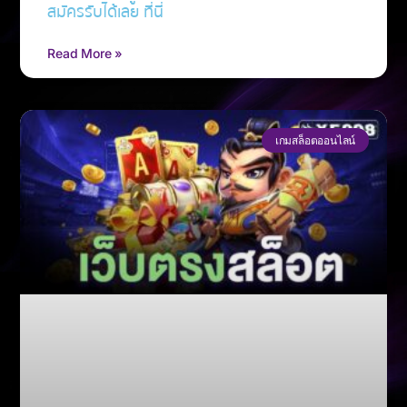
สมัครรับได้เลย ที่นี่
Read More »
เกมสล็อตออนไลน์