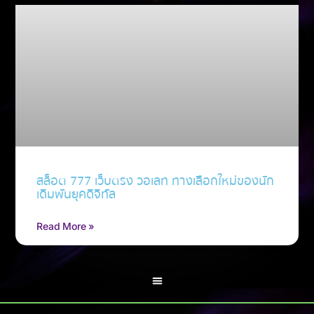
สล็อต 777 เว็บตรง วอเลท ทางเลือกใหม่ของนัก
เดิมพันยุคดิจิทัล
Read More »