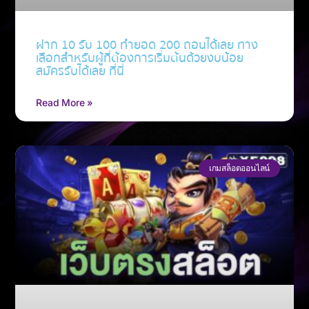
ฝาก 10 รับ 100 ทำยอด 200 ถอนได้เลย ทาง
เลือกสำหรับผู้ที่ต้องการเริ่มต้นด้วยงบน้อย
สมัครรับได้เลย ที่นี่
Read More »
เกมสล็อตออนไลน์