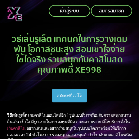
content
เข้าสู่ระบบ
สมัครสมาชิก
วิธีเล่นรูเล็ต เทคนิคในการวางเดิม
พัน โอกาสชนะสูง สอนเข้าใจง่าย
ใช้ได้จริง ร่วมสนุกกับคาสิโนสด
คุณภาพดี XE998
สมัครฟรี ออโต้
วิธีเล่นรูเล็ต
เกมคาสิโนออนไลน์อีก 1 รูปแบบที่มาพร้อมกับความสนุกสนาน
ตื่นเต้น เร้าใจ มีรูปแบบในการลงทุนที่มีความหลากหลาย มีให้บริการทั้งใน
เว็บคาสิโน
อยากเล่นและอยากร่วมสนุกในรูปแบบใดเราพร้อมให้บริการ
ตลอดเวลา 24 ชั่วโมง การร่วมสนุกและลงทุนทำกำไรกลับเกมคาสิโนชนิด