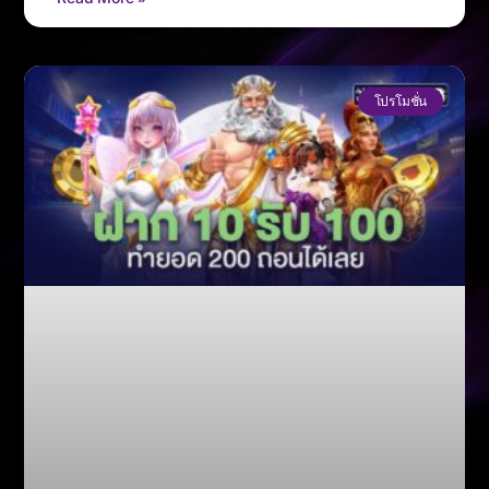
โปรโมชั่น