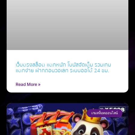
เว็บตรงสล็อต แตกหนัก โบนัสจัดเต็ม รวมเกม
แตกง่าย ฝากถอนวอเลท ระบบออโต้ 24 ชม.
Read More »
เกมสล็อตออนไลน์