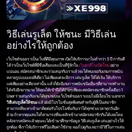
วิธีเล่นรูเล็ต ให้ชนะ มีวิธีเล่น
อย่างไรให้ถูกต้อง
เว็บไซต์ของเราเป็นเว็บที่ดีมีคุณภาพ เปิดให้บริการมาไม่ต่ำกว่า 5 ปี การันตี
ได้ว่าเป็นเว็บไซต์ที่มีชื่อเสียงและเป็นที่รู้จักใน
เว็บคาสิโนเปิดใหม่
อย่าง
แน่นอน สมัครสมาชิกและร่วมสนุกกับเราแล้วจะได้พบเจอกับเกมการพนัน
หลายรูปแบบเลยทีเดียว ไม่เพียงแต่จะมีการ เล่นรูเล็ต ให้ได้เงิน ให้บริการ
แต่เพียงอย่างเดียวเท่านั้น แล้วก็ยังมีเกมการพนันชนิดอื่นๆที่สามารถทำงาน
ได้จริงอีกมากมาย ให้คุณได้เข้าถึงได้ง่ายๆเพียงแค่สมัครสมาชิกครั้งเดียว 1
User ร่วมสนุกกับเกมได้ทุกเกมบนเว็บไซต์ของเราแบบไม่มีเงื่อนไข นอกจาก
วิธีเล่นรูเล็ตให้ชนะ
แล้วยังมีโปรโมชั่นสุดพิเศษสำหรับผู้ที่เป็นสมาชิก
สามารถที่จะหาเข้ามาติดต่อรับโปรโมชั่นกับเราได้ทุกช่วงเวลาทุกวันอีก
ด้วย ถ้าหากคุณสนใจก็สามารถที่จะคลิกเข้ามาสมัครสมาชิกกันได้เลยโดย
หลังจากสมัครแล้วคุณจะได้เข้ามาศึกษาข้อมูล วิธีเล่นรูเล็ต เล่นอย่างไรให้
ถูกต้อง ที่เราให้บริการฟรีไม่เสียค่าใช้จ่าย ลองไปดูกันเลยว่ามีวิธีในการเล่น