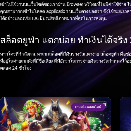
เข้าไปใช้งานบนเว็บไซต์ของเราผ่าน Browser ฟรีโดยที่ไม่มีค่าใช้จ่า
คุณสามารถเข้าไปโหลด application บนเว็บตรงของเรา ซึ่งใช้ระยะเวลาใ
ได้อย่างปลอดภัย และมีประสิทธิภาพมากที่สุดในการลงทุน
สล็อตยูฟ่า แตกบ่อย ทำเงินได้จริ
หากใครที่กำลังตามหาเกมสล็อตที่มีเงินรางวัลแตกง่าย สล็อตยูฟ่า คือช
ที่อยู่ในค่ายเกมดังที่มีชื่อเสียง ที่มีอัตราในการจ่ายเงินรางวัลกำหนดไ
ตลอด 24 ชั่วโมง
เกมสล็อตออนไลน์