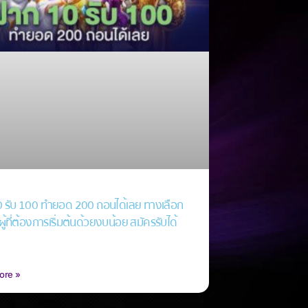
 รับ 100 ทำยอด 200 ถอนได้เลย ทางเลือก
ู้ที่ต้องการเริ่มต้นด้วยงบน้อย สมัครรับได้
ore »