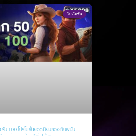
โปรโมชั่น
 รับ 100 โปรโมชั่นยอดนิยมของเว็บพนัน