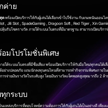
ุกค่าย
สุด
พร้อมเปิดบริการให้กับผู้เล่นได้เลือกเข้าไปใช้งาน กับเกมพนันออนไลน
Slot , Jili Slot , SpadeGaming , Dragoon Soft , Red Tiger , Xin Gami
ปลุ้นรับโชครางวัล ภายใต้ระบบเว็บตรงที่มีมาตรฐาน สามารถเปิดบริการไ
้อมโปรโมชั่นพิเศษ
ใต้ระบบเว็บตรงที่มีชื่อเสียง พร้อมเปิดบริการให้กับมือใหม่ทุกคนได้เลื
ริการได้อย่างปลอดภัย แถมนักลงทุนคนไหนที่สามารถทำกิจกรรมพิเศษภายใน
ในการจ่ายเงินรางวัลในระดับสูง โดยเงินรางวัลแจ็คพอตสูงสุดมากถึง 2 ล
ับทุกระบบ
็นแหล่งบริการที่ตอบโจทย์ความต้องการให้กับผู้เล่นได้เป็นอย่างดี เพียงแค