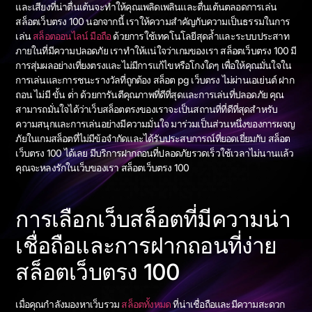
และเสียงที่น่าตื่นเต้นจะทำให้คุณเพลิดเพลินและตื่นเต้นตลอดการเล่น
สล็อตเว็บตรง 100 นอกจากนี้ เราให้ความสำคัญกับความเป็นธรรมในการ
เล่น
สล็อตออนไลน์ มือถือ
ด้วยการใช้เทคโนโลยีสุดล้ำและระบบประสาท
ภายในที่มีความปลอดภัย เราทำให้แน่ใจว่าเกมของเรา สล็อตเว็บตรง 100 มี
การสุ่มผลอย่างเที่ยงตรงและไม่มีการแก้ไขหรือโกงใดๆ เพื่อให้คุณมั่นใจใน
การเล่นและการชนะรางวัลที่ถูกต้อง สล็อต pg เว็บตรง ไม่ผ่านเอเย่นต์ ฝาก
ถอน ไม่มี ขั้น ต่ํา ด้วยการันตีคุณภาพที่ดีที่สุดและการเล่นที่ปลอดภัย คุณ
สามารถมั่นใจได้ว่าเว็บสล็อตตรงของเราจะเป็นสถานที่ที่ดีที่สุดสำหรับ
ความสนุกและการเล่นอย่างมีความมั่นใจ มาร่วมเป็นส่วนหนึ่งของการผจญ
ภัยในเกมสล็อตที่ไม่มีข้อจำกัดและได้รับประสบการณ์ที่ยอดเยี่ยมกับ สล็อต
เว็บตรง 100 ได้เลย มีบริการฝากถอนที่ปลอดภัยรวดเร็วใช้เวลาไม่นานแล้ว
คุณจะหลงรักในเว็บของเรา สล็อตเว็บตรง 100
การเลือกเว็บสล็อตที่มีความน่า
เชื่อถือและการฝากถอนที่ง่าย
สล็อตเว็บตรง 100
เมื่อคุณกำลังมองหาเว็บรวม
สล็อตทั้งหมด
ที่น่าเชื่อถือและมีความสะดวก