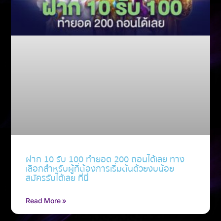
ฝาก 10 รับ 100 ทำยอด 200 ถอนได้เลย ทาง
เลือกสำหรับผู้ที่ต้องการเริ่มต้นด้วยงบน้อย
สมัครรับได้เลย ที่นี่
Read More »