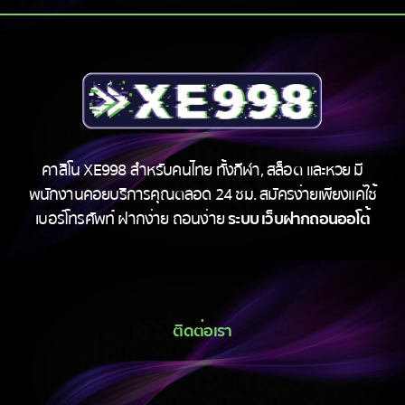
คาสิโน XE998 สำหรับคนไทย ทั้งกีฬา, สล็อต และหวย มี
พนักงานคอยบริการคุณตลอด 24 ชม. สมัครง่ายเพียงแค่ใช้
เบอร์โทรศัพท์ ฝากง่าย ถอนง่าย
ระบบ เว็บฝากถอนออโต้
ติดต่อเรา