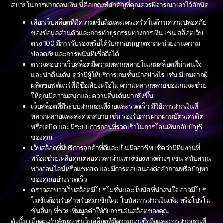
สบายในการฝากถอนเงิน นี่คือเกณฑ์สำคัญที่คุณควรพิจารณาเอาไว้สักนิด
เลือกเว็บสล็อตที่มีความเชื่อถือและเคร่งครัดในด้านความปลอดภัย
ของข้อมูลส่วนตัวและการทำธุรกรรมทางการเงิน เช่น สล็อตเว็บ
ตรง 100 มีการรับรองหรือได้รับการอนุญาตจากหน่วยงานความ
ปลอดภัยและการพนันที่เชื่อถือได้
ตรวจสอบว่าเว็บสล็อตมีความหลากหลายในเกมสล็อตที่น่าสนใจ
และน่าตื่นเต้น ดูว่ามีผู้ให้บริการเกมชั้นนำอย่างไร เช่น มีเกมจากผู้
ผลิตซอฟต์แวร์ที่มีชื่อเสียงหรือไม่ ความหลากหลายของเกมจะช่วย
ให้คุณมีความสนุกและความตื่นเต้นมากยิ่งขึ้น
เว็บสล็อตที่มีระบบฝากถอนที่ง่ายและรวดเร็ว มีวิธีการฝากเงินที่
หลากหลายและสะดวกสบาย เช่น รองรับการฝากผ่านบัตรเครดิต
หรือเดบิต และมีระบบการถอนที่รวดเร็วในการโอนเงินกลับบัญชี
ของคุณ
เว็บสล็อตที่มีบริการลูกค้าที่ดีและเป็นมืออาชีพ เช็คว่ามีทีมงานที่
พร้อมช่วยเหลือคุณตลอดเวลาผ่านทางช่องทางต่างๆ เช่น สนับสนุน
ทางออนไลน์หรือแชทสด และมีการตอบสนองต่อคำถามหรือปัญหา
ของคุณอย่างรวดเร็ว
ตรวจสอบว่าเว็บสล็อตมีโปรโมชั่นและโบนัสที่น่าสนใจ อาจมีโปร
โมชั่นต้อนรับสำหรับสมาชิกใหม่ โบนัสการฝากเงินเพิ่ม หรือโปรโม
ชั่นอื่นๆ ที่ช่วยเพิ่มมูลค่าให้กับการเล่นสล็อตของคุณ
ดังนั้น เมื่อคุณกำลังมองหาเว็บสล็อตที่มีความน่าเชื่อถือและการฝากถอนที่