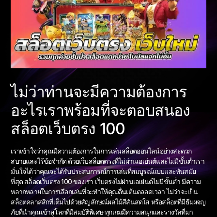
ไม่ว่าท่านจะมีความต้องการ
อะไรเราพร้อมที่จะตอบสนอง
สล็อตเว็บตรง 100
เราเข้าใจว่าคุณมีความต้องการในการเล่นสล็อตออนไลน์อย่างสะดวก
สบายและไร้ข้อจำกัด ด้วยเว็บสล็อตตรงที่ไม่ผ่านเอเย่นต์และไม่มีขั้นต่ำเรา
มั่นใจได้ว่าคุณจะได้รับประสบการณ์การเล่นที่สมบูรณ์แบบและทันสมัย
ที่สุด สล็อตเว็บตรง 100 ของเรา เว็บตรงไม่ผ่านเอเย่นต์ไม่มีขั้นต่ำ มีความ
หลากหลายในการเลือกเล่นที่จะทำให้คุณตื่นเต้นตลอดเวลา ไม่ว่าจะเป็น
สล็อตคลาสสิกที่เต็มไปด้วยสัญลักษณ์ผลไม้สีสันสดใส หรือสล็อตที่มีธีมผจญ
ภัยที่นำคุณเข้าสู่โลกที่มีสมบัติพิเศษ ทุกเกมมีความสนุกและรางวัลที่มา