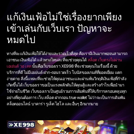
แก้เงินเฟ้อไม่ใช่เรื่องยากเพียง
เข้าเล่นกับเว็บเรา ปัญหาจะ
หมดไป
ทางที่จะแก้เงินเฟ้อให้ได้ง่ายและรวดเร็วที่สุด คือเรามีเงินมากพอจนสามารถ
เอาชนะเงินเฟ้อได้ แล้วทางไหนละที่จะช่วยคุณได้
สล็อต เว็บตรงไม่ผ่าน
เอเย่นต์ วอ เลท
นั้นคือเว็บของเรา XE998 ที่จะช่วยคุณในเรื่องนี้ ด้วย
บริการที่ดี ไม่มีเอเย่นต์ ฝาก-ถอนรวดเร็ว โบนัสของเกมส์ที่ยอดเยี่ยม แตก
ง่ายดาย สิ่งนี้แหละที่จะช่วยให้คุณเอาชนะและผ่านพ้นวิกฤติเงินเฟ้อที่กำลัง
เกิดขึ้นได้ เว็บของเราขอเป็นแรงพลักดันให้คุณสู้และสร้างกำไรเพื่อนำมา
ใช้จ่ายในชีวิต เว็บของเราเป็นศูนย์รวมการเดิมพันที่ให้บริการครอบคลุมทุก
อย่างที่คุณต้องการ เว็บ สล็อต ฝากถอน true wallet ไม่ว่าจะเป็นการเดิมพัน
สล็อตออนไลน์ บาคาร่า รูเล็ต ไฮโล และอื่นๆ อีกมากมาย