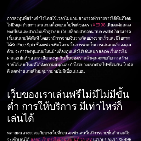
การลงทุนที่สร้างกำไรโดยใช้เวลาไม่นาน สามารถทำรายการได้ทันทีโดย
ไม่มีหยุด ด้วยการเล่นเกมสล็อตบนเว็บไซต์ของเรา
XE998
เพียงแค่คุณลง
ทะเบียนและฝากเงินเข้าสู่ระบบ เว็บ สล็อต ฝากถอน true wallet ก็สามารถ
เริ่มเล่นเกมได้ทันที โดยเรามีการจ่ายเงินรางวัลอย่างรวดเร็วและมีโอกาส
ได้รับ Free Spin ซึ่งจะช่วยเพิ่มโอกาสในการชนะในการเล่นเกมส์ของคุณ
ด้วย จะการลงทุนแบบใหนบ้างที่ลงทุนแล้วได้เล่นสนุก สล็อต เว็บตรงไม่
ผ่านเอเย่นต์ วอ เลท เลือกลงทุนกับเว็บของเราแล้วคุณจะพบกับการสร้าง
รายได้แบบใหม่ที่ได้ทั้งความสนุกและกำไรอย่างมหาศาลไปพร้อมกัน โบนัส
ดี แตกง่าย เกมส์ใหม่ๆมากมายไม่มีเบื่อแน่นอน
เว็บของเราเล่นฟรีไม่มีไม่มีขั้น
ต่ำ การให้บริการ มีเท่าไหร่ก็
เล่นได้
หลายคนอาจจะเจอกับบางเว็บที่ก่อนจะเข้าเล่นนั้นมีการจ่ายขั้นต่ำก่อนถึง
จะเข้าเล่นได้
สล็อต เว็บตรงไม่ผ่านเอเย่นต์ วอ เลท
แต่เว็บของเรา XE998