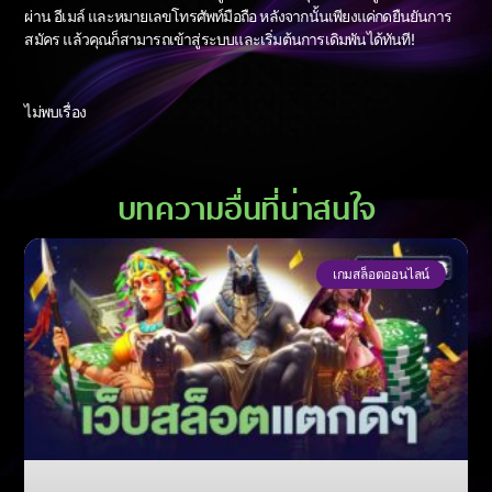
ผ่าน อีเมล์ และหมายเลขโทรศัพท์มือถือ หลังจากนั้นเพียงแค่กดยืนยันการ
สมัคร แล้วคุณก็สามารถเข้าสู่ระบบและเริ่มต้นการเดิมพันได้ทันที!
ไม่พบเรื่อง
บทความอื่นที่น่าสนใจ
เกมสล็อตออนไลน์