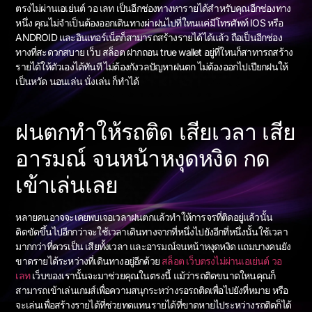
ตรงไม่ผ่านเอเย่นต์ วอ เลท เป็นอีกช่องทางหารายได้สำหรับคุณอีกช่องทาง
หนึ่ง คุณไม่จำเป็นต้องออกเดินทางผ่าฝนไปที่ใหนแค่มีโทรศัพท์ IOS หรือ
ANDROID และอินเทอร์เน็ตก็สามารถสร้างรายได้ได้แล้ว ถือเป็นอีกช่อง
ทางที่สะดวกสบาย เว็บ สล็อต ฝากถอน true wallet อยู่ที่ใหนก็สาทารถสร้าง
รายได้ให้ตัวเองได้ทันที ไม่ต้องกังวลปัญหาฝนตก ไม่ต้องออกไปเปียกฝนให้
เป็นหวัด นอนเล่น นั่งเล่น ก็ทำได้
ฝนตกทำให้รถติด เสียเวลา เสีย
อารมณ์ จนหน้าหงุดหงิด กด
เข้าเล่นเลย
หลายคนอาจจะเคยพบเจอเวลาฝนตกแล้วทำให้การจรที่ติดอยู่แล้วนั้น
ติดขัดขึ้นไปอีกกว่าจะใช้เวลาเดินทางจากที่หนึ่งไปยังอีกที่หนึ่งนั้นใช้เวลา
มากกว่าที่ควรเป็น เสียทั้งเวลา และอารมณ์จนหน้าหงุดหงิด แถมบางคนยัง
ขาดรายได้ระหว่างที่เดินทางอยู่อีกด้วย
สล็อต เว็บตรงไม่ผ่านเอเย่นต์ วอ
เลท
เว็บของเรานั้นจะมาช่วยคุณในตรงนี้ แม้ว่ารถติดขนาดใหนคุณก็
สามารถเข้าเล่นเกมส์เพื่อความสนุกระหว่างรอรถติดเพื่อไปยังที่หมาย หรือ
จะเล่นเพื่อสร้างรายได้ที่ช่วยทดแทนรายได้ที่ขาดหายไประหว่างรถติดก็ได้