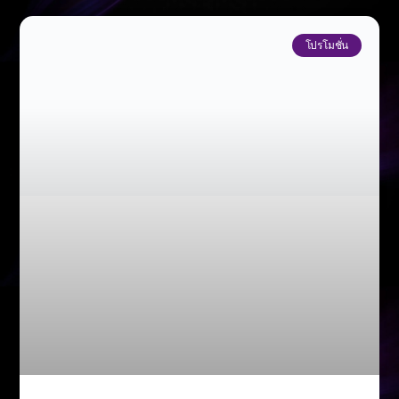
โปรโมชั่น