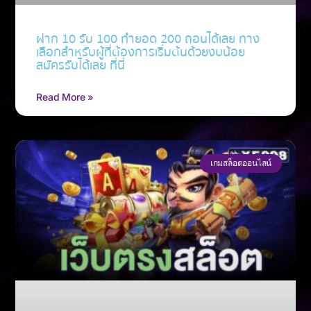
ฝาก 10 รับ 100 ทำยอด 200 ถอนได้เลย ทาง
เลือกสำหรับผู้ที่ต้องการเริ่มต้นด้วยงบน้อย
สมัครรับได้เลย ที่นี่
Read More »
เกมสล็อตออนไลน์