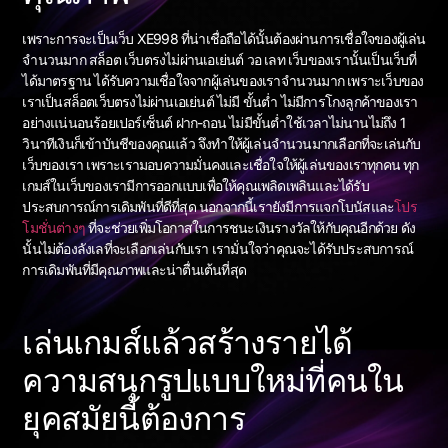
เพราะการจะเป็นเว็บ XE998 ที่น่าเชื่อถือได้นั้นต้องผ่านการเชื่อใจของผู้เล่น
จำนวนมาก สล็อต เว็บตรงไม่ผ่านเอเย่นต์ วอ เลท เว็บของเรานั้นเป็นเว็บที่
ได้มาตรฐาน ได้รับความเชื่อใจจากผู้เล่นของเราจำนวนมาก เพราะเว็บของ
เราเป็นสล็อตเว็บตรงไม่ผ่านเอเย่นต์ ไม่มี ขั้นต่ำ ไม่มีการโกงลูกค้าของเรา
อย่างแน่นอนร้อยเปอร์เซ็นต์ ฝาก-ถอน ไม่มีขั้นต่ำใช้เวลาไม่นานไม่ถึง 1
วินาทีเงินก็เข้าบันชีของคุณแล้ว จึงทำให้ผู้เล่นจำนวนมากเลือกที่จะเล่นกับ
เว็บของเรา เพราะเรามอบความมั่นคงและเชื่อใจให้ผู้เล่นของเราทุกคน ทุก
เกมส์ในเว็บของเรามีการออกแบบเพื่อให้คุณเพลิดเพลินและได้รับ
ประสบการณ์การเดิมพันที่ดีที่สุด นอกจากนี้เรายังมีการแจกโบนัสและ
โปร
โมชั่นต่างๆ
ที่จะช่วยเพิ่มโอกาสในการชนะเงินรางวัลให้กับคุณอีกด้วย ดัง
นั้นไม่ต้องลังเลที่จะเลือกเล่นกับเรา เรามั่นใจว่าคุณจะได้รับประสบการณ์
การเดิมพันที่มีคุณภาพและน่าตื่นเต้นที่สุด
เล่นเกมส์แล้วสร้างรายได้
ความสนุกรูปแบบใหม่ที่คนใน
ยุคสมัยนี้ต้องการ