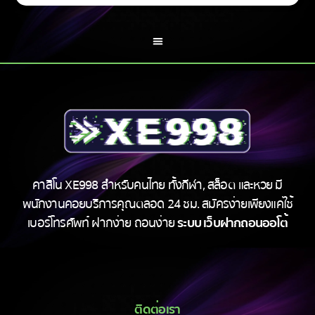
คาสิโน XE998 สำหรับคนไทย ทั้งกีฬา, สล็อต และหวย มี
พนักงานคอยบริการคุณตลอด 24 ชม. สมัครง่ายเพียงแค่ใช้
เบอร์โทรศัพท์ ฝากง่าย ถอนง่าย
ระบบ เว็บฝากถอนออโต้
ติดต่อเรา