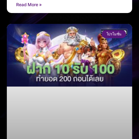
Read More »
โปรโมชั่น