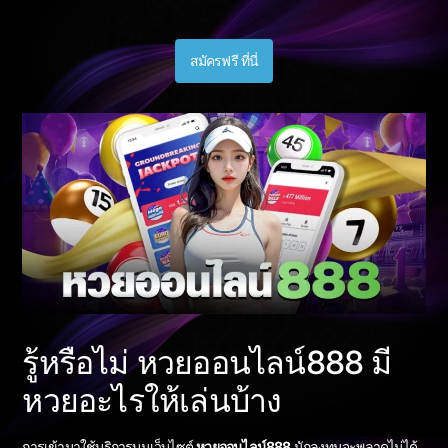
สมัครฟรี ที่นี่
รู้หรือไม่ หวยออนไลน์888 มี
หวยอะไรให้เล่นบ้าง
การเข้ามาใช้บริการบนเว็บไซต์
หวยออนไลน์888
นักลงทุนจะพลาดไม่ได้