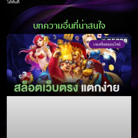
ได้ทันที
บทความอื่นที่น่าสนใจ
เกมสล็อตออนไลน์