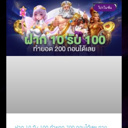
โปรโมชั่น
ฝาก 10 รับ 100 ทำยอด 200 ถอนได้เลย ทาง