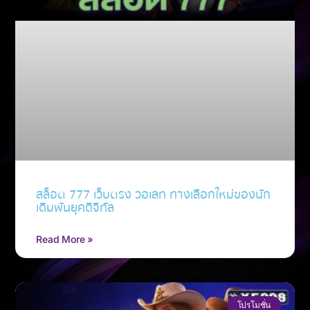
สล็อต 777 เว็บตรง วอเลท ทางเลือกใหม่ของนัก
เดิมพันยุคดิจิทัล
Read More »
โปรโมชั่น