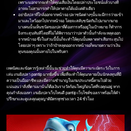
เพราะนอกจากจะทำให้คุณเสียเงินโดยเปล่าประโยชน์แล้วบางที
อาจจะไม่สามารถทำให้ปลาตายได้แม้แต่ตัวเดียว
อย่ายิงปลาที่ใกล้ออกจากหน้าจอ ปลาชนิดต่างๆนั้นจะมีการว่ายเข้า
มาและไหว้ออกไปจากหน้าจอ โดยจะสลับชนิดกันไปมามากมาย
บางคนนั้นเห็นชนิดของปลาที่ต้องการหรืออยู่ในเป้าหมาย ก็ทำการ
ยิงกระสุนทันทีโดยที่ไม่ได้พิจารณาว่าปลาตัวนั้นกำลังจะหลุดออก
จากหน้าจอ ซึ่งในส่วนนี้นั้นก็จะทำให้คุณนั้นพลาดท่าเสียกระสุนไป
โดยเปล่าๆ เพราะว่าถ้าป๋าหลุดออกจากหน้าจอก็หมายความว่าเงิน
ทุนของคุณนั้นหายไปในพริบตา
เทคนิคและข้อควรรู้เหล่านี้นั้นจะช่วยทำให้คุณมีความระมัดระวังในการ
เล่น เกมยิงปลา pantip มากยิ่งขึ้น เพื่อที่จะทำให้คุณกลายเป็นนักลงทุนที่มี
ความเป็นมืออาชีพ และมีความชำนาญในเกมประเภทนี้ตามไปด้วย
แน่นอนว่าสิ่งที่ตามมานั่นก็คือเงินรางวัลก้อนใหญ่ก้อนโตที่รอคุณอยู่ หาก
คุณกำลังมองหา เกมยิงปลาเว็บไหนดี pantip เว็บไซต์ของเราพร้อมให้คำ
ปรึกษาและดูแลคุณดุจญาติมิตรทุกช่วงเวลา 24 ชั่วโมง