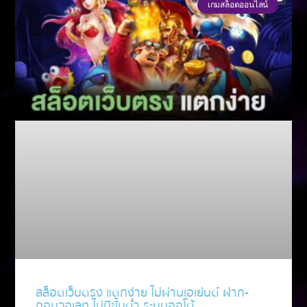
เกมสล็อตออนไลน์
สล็อตเว็บตรง แตกง่าย ไม่ผ่านเอเย่นต์ ฝาก-
ถอนวอเลท ไม่มีขั้นต่ำ ระบบออโต้