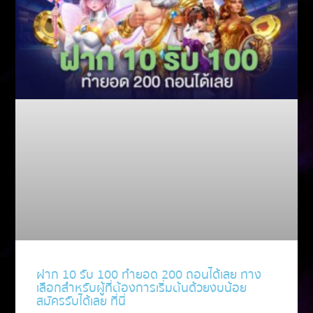
ฝาก 10 รับ 100 ทำยอด 200 ถอนได้เลย ทาง
เลือกสำหรับผู้ที่ต้องการเริ่มต้นด้วยงบน้อย
สมัครรับได้เลย ที่นี่