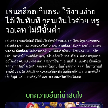
เล่นสล็อตเว็บตรง ใช้งานง่าย
ได้เงินทันที ถอนเงินไวด้วย ทรู
วอเลท ไม่มีขั้นต่ำ
เล่นสล็อต รับฟรีสปินได้ไม่อั้น ไม่มีค่าใช้จ่ายและเล่นได้ฟรีทุกเกม
ทดลอง
เล่นสล็อต
ระบบทันสมัยที่สุดในปี 2024
เล่นสล็อต
ได้ทุกธีมเกมไม่มีขั้นต่ำ
ทดลองเล่นสล็อต
ไม่มีการบวกต้นทุนเพิ่มหรือเก็บเงินย้อนหลัง แนะนำให้
เข้ามาสมัครใช้งานที่นี่คุ้มสุดๆ เดโม่สล็อต ไม่ว่าจะเป็นระบบการหมุนแบบ
ออโต้หรือ AUTO SPIN ผู้เล่นสามารถใช้งานระบบนี้ได้แบบฟรีๆ ปั่นสล็อต
ที่มีการการันตีได้เงินทันที แค่เล่นให้ครบเงื่อนไขที่กำหนด เล่นให้ตรงตามที่
ระบุก็รับรางวัลได้ทันที ทดลองเล่นสล็อต jili เว็บสล็อตที่สามารถถอนเงินได้
เต็มที่ ผู้อ่านสามารถพิสูจน์ด้วยการทดลองหรือสมัครได้เลย
บทความอื่นที่น่าสนใจ