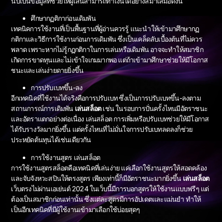
นับเป็นข้อมูลที่ช่วยให้ผู้เล่นสามารถทำเงินได้อย่างสม่ำเสมอดังนี้
ศึกษากฏติกาก่อนเดิมพัน
เทคนิคการใช้งานที่เป็นพื้นฐานที่ผู้อ่านควรรู้ แนะนำให้เข้ามาศึกษากฏ
กติกาและวิธีการใช้งานก่อนการเดิมพัน ซึ่งเป็นเคล็ดลับเบื้องต้นที่ไม่ควร
พลาด เพราะหากไม่รู้กฏกติกาในการเล่นหรือเดิมพัน อาจจะทำให้สมาชิก
เกิดการขาดทุนและไม่เข้าใจเกมมากพอ แต่ถ้าเข้ามาศึกษาช่วยให้มีโอกาส
ชนะและเล่นง่ายดายยิ่งขึ้น
การปรับเบทขึ้น-ลง
อีกเทคนิคที่ใช้งานได้จริงคือการปรับเบท ซึ่งเป็นการปรับเบทขึ้น-ลงตาม
สถานการณ์การเดิมพัน
เล่นสล็อต
เช่น ในรอบการปั่นครั้งไหนมีอัตราชนะ
และอัตราแตกอย่างต่อเนื่อง เล่นสล็อต การเพิ่มหรือปรับเบทช่วยให้มีโอกาส
ได้รับรางวัลมากยิ่งขึ้น แต่ครั้งไหนที่ไม่มั่นใจการปรับเบทลดลงก็ช่วย
ประหยัดต้นทุนได้เช่นเดียวกัน
การใช้งานสูตร เล่นสล็อต
การใช้งานสูตรสล็อตคือเทคนิคที่เล่นง่าย แค่เลือกใช้งานสูตรให้สอดคล้อง
และจับจังหวะสปินให้ตรงสูตร เพียงเท่านี้ก็มีอัตราชนะมากยิ่งขึ้น
เล่นสล็อต
เว็บตรงไม่ผ่านเอเย่นต์ 2024 ในเว็บนี้มีการบอกสูตรให้ใช้งานแบบฟรีๆ แต่
ต้องเป็นสมาชิกก่อนเท่านั้น ซึ่งแต่ละสูตรมีการอัปเดตและแม่นยำ ทำให้
เป็นอีกเทคนิคที่มีผู้ใช้งานเข้ามาเลือกใช้บ่อยสุดๆ