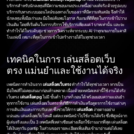
บริการสำหรับนักลงทุนที่มีความชอบเกมประเภทนี้อย่างแท้จริง ด้วยรูปแบบ
บริการกับทางระบบออนไลน์ของทางเว็บของเราที่มีความทันสมัย จึงทำให้
นักลงทุนทั้งมือเก่าและมือใหม่ค้นพบโอกาส กับเกมที่ดีที่สุดในการเข้าไปวาง
เงินเดิม โดยที่เริ่มต้นในการบริการใช้บริการเพียงแค่ 1 บาทเท่านั้น และจะ
ทำกำไรได้ในระดับสูง ช่วยการวิเคราะห์จากระบบ AI ว่าทุกเกมภายในคาสิ
โนแห่งนี้ เหมาะที่สุดในการเข้าไปสร้างรายได้ในทุกช่วงเวลา
เทคนิคในการ เล่นสล็อตเว็บ
ตรง แม่นยำและใช้งานได้จริง
เทคนิคการทำเงินจาก
เล่นสล็อตเว็บตรง
ทำกำไรได้ทุกช่วงเวลา หากเป็น
มือใหม่ที่ไม่เคยเล่นมาก่อนห้ามพลาด เนื่องด้วยเทคนิคเหล่านี้ใช้งานได้จริง
เว็บตรง
เล่นสล็อต pg
ไม่มี ขั้นต่ำ 1 บาทก็ ถอนได้ พร้อมมอบความแม่นยำ
ทุกการใช้งาน เล่นสล็อตเว็บตรง ทั้งวิธีการทำเงินหรือสูตรการใช้งานต่างๆ
การเดินเงินและการปรับเบท ซึ่งช่วยให้การ
เล่นสล็อต
ง่ายดายอย่าง
แน่นอน เล่นสล็อตเว็บไหนดี แต่ละเทคนิคนำไปใช้งานได้จริง ซึ่งพิสูจน์จาก
ผู้เล่นจริงและเป็น 3 เทคนิคที่เหล่าเซียนต่างเลือกใช้งานมากที่สุด เล่นสล็อต
ได้เงินทุกวัน pantip ในส่วนของรายละเอียดเพิ่มเติมเข้ามาอ่านต่อได้เลย