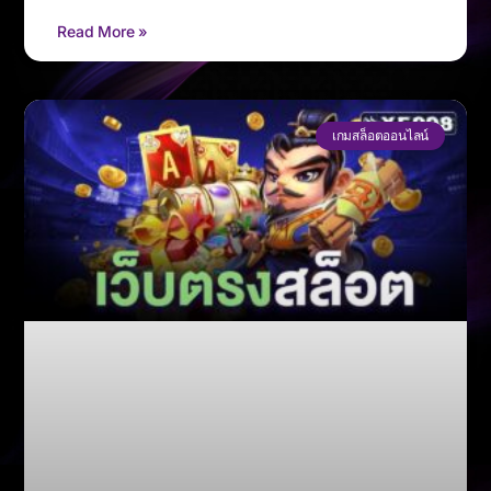
Read More »
เกมสล็อตออนไลน์