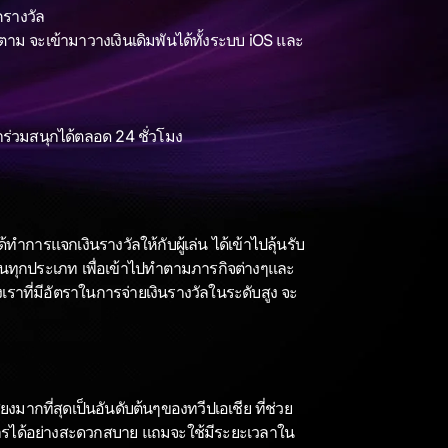
ครางวัล
าม จะเข้ามาวางเงินเดิมพันได้ทั้งระบบ iOS และ
ร่วมสนุกได้ตลอด 24 ชั่วโมง
ทำการแจกเงินรางวัลให้กับผู้เล่น ได้เข้าไปลุ้นรับ
ิโนทุกประเภท เพื่อเข้าไปทำตามภารกิจต่างๆและ
เราที่มีอัตราในการจ่ายเงินรางวัลในระดับสูง จะ
มากที่สุดเป็นอันดับต้นๆของทวีปเอเชีย ที่ช่วย
ริการได้อย่างสะดวกสบาย แถมจะใช้มีระยะเวลาใน