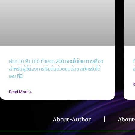
ฝาก 10 รับ 100 ทำยอด 200 ถอนได้เลย ทางเลือก
เ
สำหรับผู้ที่ต้องการเริ่มต้นด้วยงบน้อย สมัครรับได้
ง
เลย ที่นี่
R
Read More »
About-Author
About