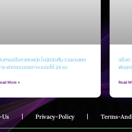
ว็บตรงสล็อต แตกหนัก โบนัสจัดเต็ม รวมเกมแตก
สล็อต 
่าย ฝากถอนวอเลท ระบบออโต้ 24 ชม.
พันยุคด
ead More »
Read M
-Us
Privacy-Policy
Terms-And