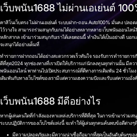
เว็บพนัน1688 ไม่ผ่านเอเย่นต์ 100% 
คาสิโนเว็บตรง ไม่ผ่านเอเย่นต์ ระบบฝาก-ถอน Auto100% มั่นคง ปลอ
ไว้วางใจ สามารถร่วมสนุกกับเกมได้อย่างหลากหลาย เว็บพนันออนไลน์168
หลักสากล เข้ามาร่วมสนุกกับเราได้เลยตอนนี้ ทำเงินได้เป็นอย่างดี บอกเ
จะสนุกได้อย่างเต็มที่
ทำรายการฝากถอนได้อย่างสะดวกรวดเร็วทันใจ รองรับการทำรายการกับธ
ดีที่สุด2024 ทุกช่องทางที่เราเปิดให้บริการแก่นักลงทุนทุกท่านนั้น
พนันออนไลน์ พาท่านไปเปิดประสบการณ์ที่ดีทางการเดิมพัน 24 ชั่วโมง ค
เดิมพันกับทางเว็บไซต์ของเรามีแต่ความเฮงความปังและรับแต่ความมั่งค
เว็บพนัน1688 มีดีอย่างไร
หากผู้เล่นคนใดที่กำลังมองหาแหล่งบริการที่ดีที่สุด ในการเข้ามาร่วม
ระบบปฏิบัติการของเว็บไซต์แห่งนี้ จะทำให้ผู้เล่นทุกคนค้นพบข้อดีต่างๆที
มีความปลอดภัยและมีความน่าเชื่อถือมากที่สุดเป็นอันดับต้นๆของ