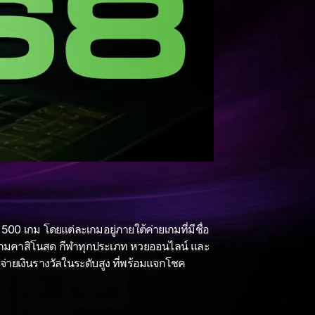
า 500 เกม โดยแต่ละเกมอยู่ภายใต้ค่ายเกมที่มีชื่อ
์ เกมคาสิโนสด กีฬาทุกประเภท หวยออนไลน์ และ
จ่ายเงินรางวัลในระดับสูง ที่พร้อมแจกโชค