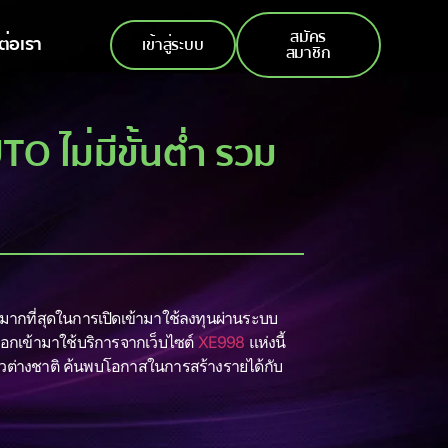
สมัคร
ต่อเรา
เข้าสู่ระบบ
สมาชิก
O ไม่มีขั้นต่ำ รวม
พมากที่สุดในการเปิดเข้ามาใช้ลงทุนผ่านระบบ
ือกเข้ามาใช้บริการจากเว็บไซต์
XE998
แห่งนี้
าวต่างชาติ ค้นพบโอกาสในการสร้างรายได้กับ