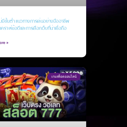
ม่มีขั้นต่ำ แนวทางการเล่นอย่างมืออาชีพ
เคราะห์ข้อดีและการเลือกเว็บที่น่าเชื่อถือ
ore »
เกมสล็อตออนไลน์