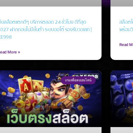
ว็บสล็อตแตกดีๆ บริการตลอด 24 ชั่วโมง ดีที่สุด
สล็อตไ
027 ฝากถอนไม่มีขั้นต่ำ ระบบออโต้ รองรับวอเลท |
พร้อมวิ
XE998
Read M
ead More »
เกมสล็อตออนไลน์