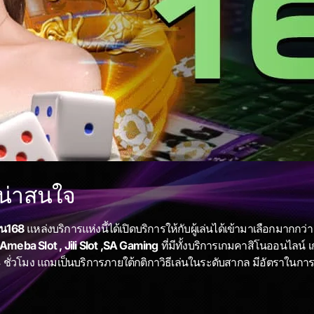
่น่าสนใจ
ัน168
แหล่งบริการแห่งนี้ได้เปิดบริการให้กับผู้เล่นได้เข้ามาเลือกมากกว่
, Ameba Slot​​ , Jili Slot ,SA Gaming
ที่มีทั้งบริการเกมคาสิโนออนไลน
4 ชั่วโมง แถมเป็นบริการภายใต้กติกาวิธีเล่นในระดับสากล มีอัตราในการ