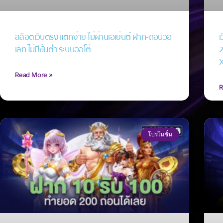
สล็อตเว็บตรง แตกง่าย ไม่ผ่านเอเย่นต์ ฝาก-ถอนวอ
เ
เลท ไม่มีขั้นต่ำ ระบบออโต้
2
Read More »
R
โปรโมชั่น