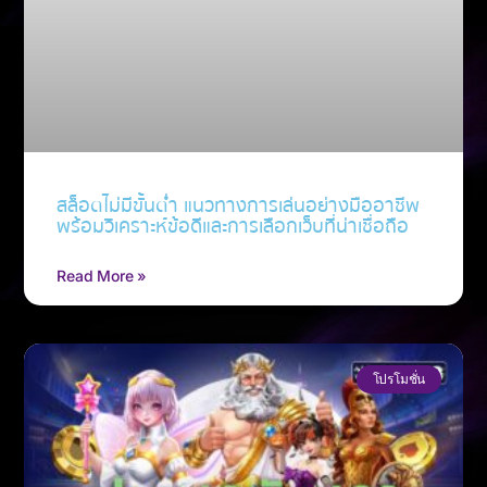
สล็อตไม่มีขั้นต่ำ แนวทางการเล่นอย่างมืออาชีพ
พร้อมวิเคราะห์ข้อดีและการเลือกเว็บที่น่าเชื่อถือ
Read More »
โปรโมชั่น