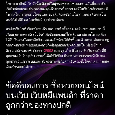
โชคจะมาถึงเมื่อไร ดังนั้น พิสูจน์ให้ผู้ชนะทราบโชคของคุณวันนี้และ เปิด
เว็บไซต์กันเถอะ ฆ่าเวลาของคุณด้วยการซื้อลอตเตอรี่ในเว็บไซต์เราและ มี
โอกาสในการถูกหวยใหญ่ และ อย่าลืมที่จะเชื่อมั่นในว่าแม้กระทั่งคุณเป็น
คนที่ยังไม่มีโชค โชคก็ยังมีอยู่อย่างแน่นอน
มาเปิดเว็บไซต์ เว็บหมีแพนด้า ของเราเพื่อซื้อลอตเตอรี่มาเล่นกันนะวันนี้
เรียนทุกท่านค่ะ เปิดเว็บไซต์เพื่อซื้อลอตเตอรี่ได้แล้ว อย่าพลาดโอกาสที่จะ
ได้รับเงินรางวัลมหาศึกกับ ลอตเตอรี่ พร้อมให้คำชี้แนะด้านการเล่นและ กฎ
กติกาที่ชัดเจน พร้อมกับส่งตรงถึงมือคุณทุกครั้งที่คุณสนใจ เพียงเข้ามา
ติดต่อ สมัครสมาชิกกับเรา
XE998
และ คุณก็จะมีโอกาสรับเงินรางวัลที่มี
มูลค่าสูง รีบรีบบุยกับเราวันนี้เพื่อให้ได้ยื่นเข้าร่วมหวยกับเราทันทีเพียงแค่
คุณฝากเงินเข้าระบบและ ส่งตรงทางมือถือสำหรับคุณ ซึ่งให้คุณสามารถส่ง
เงินเข้าระบบได้ง่าย
ข้อดีของการ ซื้อหวยออนไลน์
บนเว็บ เว็บหมีแพนด้า ที่ราคา
ถูกกว่าของทางปกติ