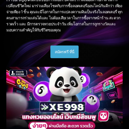
เปลี่ยนชีวิตใหม่ มาร่วมเสี่ยงโชคกับการซื้อลอตเตอรี่ออนไลน์กันดีกว่า เพียง
จ่ายเพียง 1 ชิ้น คุณจะมีโอกาสในการแปลงความฝันเป็นจริงในลอตเตอรี่ ทุก
คนสามารถร่วมเล่นได้และ ไม่ต้องเสียเวลาในการซื้อจากหน้าร้าน สะดวก
รวดเร็ว และ มีการตรวจหวยประจำวัน เพิ่มโอกาสในการถูกรางวัลและ
มอบความสำคัญให้กับชีวิตของคุณ
สมัครฟรี ที่นี่