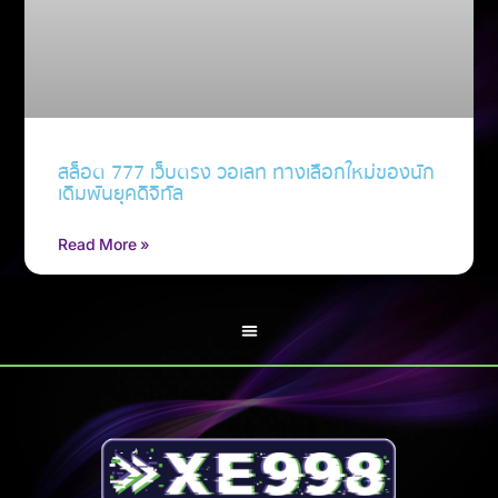
สล็อต 777 เว็บตรง วอเลท ทางเลือกใหม่ของนัก
เดิมพันยุคดิจิทัล
Read More »