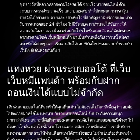
ชุดรางวัลที่หลากหลายตามใจชอบได้ จ่ายเร็ว หวยออนไลน์ ด้วย
ระบบการแทงง่าย รวดเร็ว และ ปลอดภัย ทำให้ทุกคนสามารถลุ้น
รางวัลได้อย่างง่ายดายและ ประทับใจ ที่สำคัญเรามีบริการและ เปิด
รับการแทงตลอด 24 ชั่วโมง ไม่มีวันหยุด ทุกท่านจะได้รับการให้
ความสนใจอย่างต่อเนื่อง พร้อมกับโปรโมชั่นและ อีเวนต์พิเศษต่างๆ
จากทางเว็บไซต์ เว็บหมีแพนด้า มาเป็นส่วนหนึ่งกับเราวันนี้ สมัคร
สมาชิกได้ง่ายๆ และ เริ่มเล่นกันได้เลย พิกัดใหม่ของความร่ำรวยกับ
เว็บไซต์เล่นหวยอันดับ 1
แทงหวย ผ่านระบบออโต้ ที่เว็บ
เว็บหมีแพนด้า พร้อมกับฝาก
ถอนเงินได้แบบไม่จำกัด
เดิมพันหวยออนไลน์ที่จะทำให้คุณตื่นเต้น ไม่ต้องรอไม่กี่นาทีเพื่อดูว่ารอบต่อ
ไปจะออกมาหรือไม่ แทงหวยกับเว็บหวยออนไลน์ รับประกันความสนุก
มากกว่าที่เคย เพราะนี่คือที่มาของผลสลากระดับโลก แทงลอตเตอรี่ต่างๆ ไม่
ต้องหาเว็บอื่น แค่ เว็บซื้อหวยโดยเฉพาะ สมัคร เว็บหมีแพนด้า เรามีบริการ
แทงหวยหลากหลายให้ท่านเลือกแทงได้ตามใจชอบ ไม่จำเป็นต้องค้นหาเจ้า
มือรับแทงลอตเตอรีอีกต่อไป เพราะใช้เวลาเพียงเว็บไซต์เดียวในการเดิมพัน