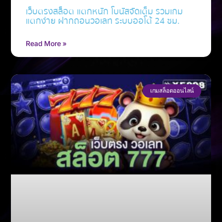
เว็บตรงสล็อต แตกหนัก โบนัสจัดเต็ม รวมเกม
แตกง่าย ฝากถอนวอเลท ระบบออโต้ 24 ชม.
Read More »
เกมสล็อตออนไลน์