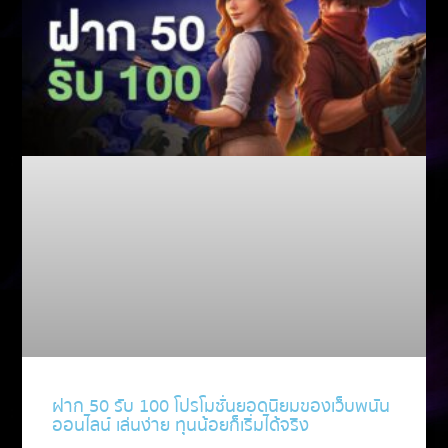
ฝาก 50 รับ 100 โปรโมชั่นยอดนิยมของเว็บพนัน
ออนไลน์ เล่นง่าย ทุนน้อยก็เริ่มได้จริง