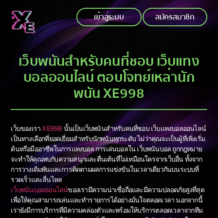
content
เข้าสู่ระบบ
สมัครสมาชิก
เว็บพนันสำหรับคนที่ชอบ เว็บแทง
บอลออนไลน์ ตอบโจทย์เหล่านัก
พนัน XE998
เว็บของเรา
XE998
นั้นเป็นเว็บพนันสำหรับคนที่ชอบ เว็บแทงบอลออนไลน์
เป็นทางเลือกที่ยอดเยี่ยมสำหรับนักพนันทุกระดับ ไม่ว่าคุณจะเป็นผู้ที่เพิ่งเริ่ม
ต้นหรือมืออาชีพในการแทงบอล การเล่นบอลใน เว็บพนันบอล ถูกกฎหมาย
จะทำให้คุณพบกับความสนุกและตื่นเต้นที่ไม่เหมือนใครจากเว็บอื่น ทั้งจาก
การวางเดิมพันและการติดตามผลการแข่งขันในเวลาเดียวกันบนระบบที่
รวดเร็วและลื่นไหล
เว็บพนันบอลออนไลน์
ของเรามีความน่าเชื่อถือและมีความปลอดภัยสูงที่สุด
เพื่อให้คุณสามารถเล่นและทำรายการได้อย่างมั่นใจตลอดเวลา นอกจากนี้
เรายังมีการบริการที่มีความคล่องตัวและพร้อมให้บริการตลอดเวลาจากทีม