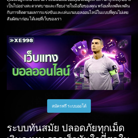
เป็นไปอย่างสะดวกสบายและเรียบง่ายในมือถือของคุณ พร้อมทั้งเพลิดเพลิน
กับการติดตามผลการแข่งขันและเล่นเกมบอลออนไลน์ในแบบที่คุณไม่เคย
สัมผัสมาก่อน ได้เลยที่เว็บของเรา
สมัครฟรี ระบบออโต้
ระบบทันสมัย ปลอดภัยทุกเม็ด