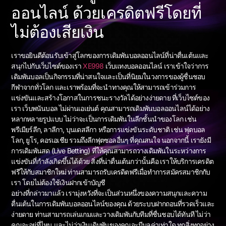
ออนไลน์ ด้วยเครดิตฟรีโดยที่
ไม่ต้องเสียเงิน
เราขอยินดีต้อนรับเข้าสู่โลกของการเดิมพันบอลออนไลน์ที่น่าตื่นเต้นและ
สนุกไปกับเว็บไซต์ของเรา
XE998
เว็บแทงบอลออนไลน์ เราเข้าใจว่าการ
เดิมพันบอลเป็นกิจกรรมที่น่าสนใจและเป็นที่นิยมในวงการของผู้ชื่นชอบ
กีฬาจากทั่วโลก และเราพร้อมที่จะนำทางคุณให้สามารถเข้าร่วมการ
แข่งขันและสร้างโอกาสในการชนะรางวัลได้อย่างง่ายดาย ที่เว็บไซต์ของ
เรา เว็บพนันบอล ไม่ผ่านเอเย่นต์ คุณสามารถเดิมพันบอลออนไลน์ได้อย่าง
หลากหลายรูปแบบ ไม่ว่าจะเป็นการเดิมพันในลีกชั้นนำของโลก เช่น
พรีเมียร์ลีก, ลาลีกา, บุนเดสลีกา หรือการแข่งขันระดับชาติ เช่น ฟุตบอล
โลก, ยูโร, คอรเอเชีย รวมถึงลีกฟุตซอลอื่นๆ ที่คุณสนใจ นอกจากนี้ เรายังมี
การเดิมพันสด (Live Betting) ที่ให้คุณสามารถวางเดิมพันในระหว่างการ
แข่งขันที่กำลังเกิดขึ้นได้ด้วย สิ่งที่น่าตื่นเต้นกว่านั้นคือ เราให้บริการเครดิต
ฟรีให้กับสมาชิกใหม่ ท่านสามารถรับเครดิตฟรีเมื่อทำการสมัครสมาชิกกับ
เรา โดยไม่ต้องใช้เงินฝากเข้าบัญชี
อย่างที่กล่าวมาแล้ว เรามุ่งหวังที่จะเป็นส่วนหนึ่งของความสนุกและความ
ตื่นเต้นในการเดิมพันบอลออนไลน์ของคุณ ด้วยระบบฝากถอนที่รวดเร็วและ
ง่ายดาย ท่านสามารถเล่นเกมและวางเดิมพันกับทีมที่ชื่นชอบได้ทันที ไม่ว่า
คุณจะอยู่ที่ไหน และไม่ว่าเงินเดิมพันของคุณจะมีมูลค่าเท่าใด ทุกสิ่งทุกอย่าง