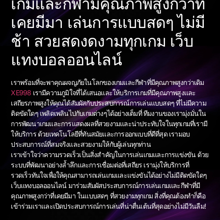
เกมและกีฬามีคุณภาพสูงกว่าที่
เคยมีมา เล่นการแบบสดๆ ไม่มี
ช้า สวยสดงดงามทุกเกม เว็บ
แทงบอลออนไลน์
เราพร้อมที่จะพาคุณผจญภัยในโลกของเกมและกีฬาที่มีคุณภาพสูงกว่าเดิม
XE998
เรามีความภูมิใจที่ได้เสนอและให้บริการเกมที่มีคุณภาพสูงและ
เสถียรภาพสูงให้คุณได้สัมผัสกับประสบการณ์การเล่นแบบสดๆ ที่ไม่มีความ
ติดขัดใดๆ เพลิดเพลินไปกับเกมต่างๆได้อย่างเต็มที่ ทีมงานของเรามุ่งมั่นใน
การพัฒนาเกมและการแสดงผลที่สวยงามและน่าประทับใจในทุกเกมที่เรามี
ให้บริการ ด้วยเทคโนโลยีที่ทันสมัยและการออกแบบที่ดีที่สุด เรามอบ
ประสบการณ์ที่สมจริงและสวยงามให้กับผู้เล่นทุกท่าน
เราเข้าใจว่าความรวดเร็วเป็นสิ่งสำคัญในการเล่นเกมและการแข่งขัน ด้วย
ระบบที่พัฒนาอย่างล้ำลึกและการเชื่อมต่อที่เสถียร เรามุ่งให้บริการที่
รวดเร็วทันใจเพื่อให้คุณสามารถเล่นเกมและแข่งขันได้อย่างไม่มีติดขัดใดๆ
เว็บแทงบอลออนไลน์ มาร่วมสัมผัสประสบการณ์การเล่นเกมและกีฬาที่มี
คุณภาพสูงกว่าที่เคยมีมา ในแบบสดๆ ที่สวยงามทุกเกม สิ่งที่คุณต้องทำก็คือ
เข้าร่วมเราและเปิดประสบการณ์การเล่นที่น่าตื่นเต้นที่สุดอย่างไม่มีวันลืม!