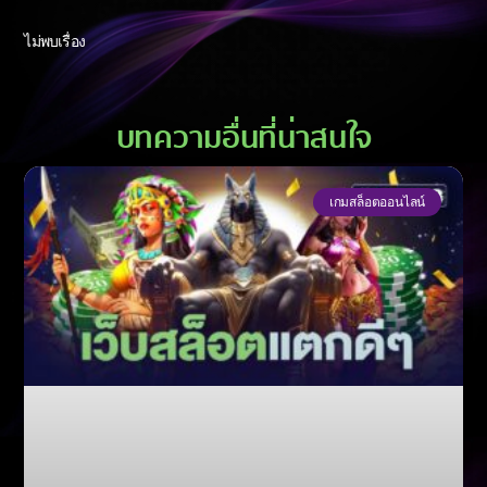
ไม่พบเรื่อง
บทความอื่นที่น่าสนใจ
เกมสล็อตออนไลน์