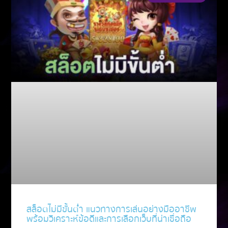
สล็อตไม่มีขั้นต่ำ แนวทางการเล่นอย่างมืออาชีพ
พร้อมวิเคราะห์ข้อดีและการเลือกเว็บที่น่าเชื่อถือ