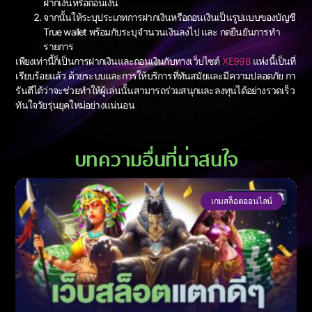
ฝากเงินหรือถอนเงิน
จากนั้นให้ระบุประเภทการฝากเงินหรือถอนเงินเป็นรูปแบบของบัญชี
True wallet พร้อมกับระบุจำนวนเงินลงไป และ กดยืนยันการทำ
รายการ
เพียงเท่านี้ก็เป็นการฝากเงินและถอนเงินกับทางเว็บไซต์
XE998
แห่งนี้เป็นที่
เรียบร้อยแล้ว ด้วยระบบและการให้บริการที่ทันสมัยและมีความปลอดภัย กา
รันตีได้ว่าจะช่วยทำให้ผู้เล่นนั้นสามารถร่วมสนุกและลงทุนได้อย่างรวดเร็ว
ทันใจวัยรุ่นยุคใหม่อย่างแน่นอน
บทความอื่นที่น่าสนใจ
เกมสล็อตออนไลน์