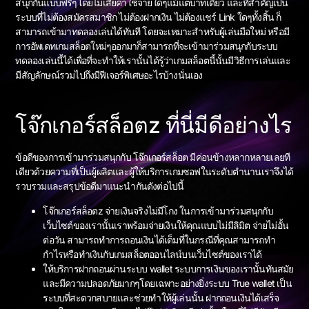
สนุกกันแบบฟรีๆโดยไม่เสียค่าใช้จ่ายใดๆแม้แต่บาทเดียว และที่สำคัญเป็น
ระบบที่ไม่ต้องสมัครสมาชิก ไม่ต้องฝากเงิน ไม่ต้องแชร์ Link ใดๆทั้งสิ้น ก็
สามารถเข้ามาทดลองเล่นได้ทันที โดยจะเหมาะสำหรับผู้เล่นมือใหม่ หรือมี
การอัพเดทเกมสล็อตใหม่ๆออกมาก็สามารถที่จะเข้ามาร่วมสนุกกับระบบ
ทดลองเล่นนี้ได้เพื่อที่จะทำให้เรานั้นได้รู้ว่าเกมสล็อตนี้นั้นมีวิธีการเล่นและ
มีสัญลักษณ์รวมไปถึงมีฟีเจอร์พิเศษอะไรบ้างนั่นเอง
โจ๊กเกอร์สล็อตz ที่นี่มีดีอย่างไร
ข้อดีของการเข้ามาร่วมสนุกกับ โจ๊กเกอร์สล็อต มีค่อนข้างหลากหลายเลยที
เดียวด้วยความที่เป็นผู้ผลิตและผู้ให้บริการเกมซอฟในระดับตำนานเราจึงได้
รวบรวมและสรุปข้อดีมาแนะนำกันดังต่อไปนี้
โจ๊กเกอร์สล็อตz จ่ายเงินจริงไม่มีโกง ในการเข้ามาร่วมสนุกกับ
เว็บไซต์ของเรานั้นเราพร้อมจ่ายเงินให้คุณแบบไม่มีลิมิต จ่ายไม่อั้น
ต่อวัน สามารถทำการถอนเงินได้เต็มที่ในกรณีที่คุณสามารถทำ
กำไรหรือทำเงินกับเกมสล็อตออนไลน์บนเว็บไซต์ของเราได้
ให้บริการฝากถอนผ่านระบบ wallet ระบบการเงินของเรานั้นทันสมัย
และมีความปลอดภัยมากๆโดยเฉพาะอย่างยิ่งระบบ True wallet เป็น
ระบบที่สะดวกสบายและช่วยทำให้ผู้เล่นนั้น ฝากถอนเงินได้เสร็จ