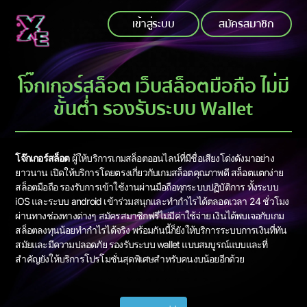
content
เข้าสู่ระบบ
สมัครสมาชิก
โจ๊กเกอร์สล็อต เว็บสล็อตมือถือ ไม่มี
ขั้นต่ำ รองรับระบบ Wallet
โจ๊กเกอร์สล็อต
ผู้ให้บริการเกมสล็อตออนไลน์ที่มีชื่อเสียงโด่งดังมาอย่าง
ยาวนาน เปิดให้บริการโดยตรงเกี่ยวกับเกมสล็อตคุณภาพดี สล็อตแตกง่าย
สล็อตมือถือ รองรับการเข้าใช้งานผ่านมือถือทุกระบบปฏิบัติการ ทั้งระบบ
iOS และระบบ android เข้าร่วมสนุกและทำกำไรได้ตลอดเวลา 24 ชั่วโมง
ผ่านทางช่องทางต่างๆ สมัครสมาชิกฟรีไม่มีค่าใช้จ่าย เงินได้พบเจอกับเกม
สล็อตลงทุนน้อยทำกำไรได้จริง พร้อมกันนี้ก็ยังให้บริการระบบการเงินที่ทัน
สมัยและมีความปลอดภัย รองรับระบบ wallet แบบสมบูรณ์แบบและที่
สำคัญยังให้บริการโปรโมชั่นสุดพิเศษสำหรับคนงบน้อยอีกด้วย