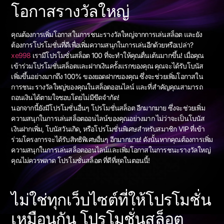
โอกาสรางวัลใหญ่
คุณต้องการเพิ่มโอกาสในการชนะรางวัลใหญ่จากการเล่นสล็อต และยัง
ต้องการโปรโมชั่นที่ดีเพื่อเพิ่มความสนุกในการเล่นอีกด้วยหรือเปล่า?
xe998
เรามีโปรโมชั่นสล็อต 100 ที่จะทำให้คุณตื่นเต้นมากขึ้น! เมื่อคุณ
เข้าร่วมโปรโมชั่นสล็อตและฝากเงินครั้งแรกของคุณ คุณจะได้รับโบนัส
เพิ่มขึ้นอย่างมากถึง 100% ของยอดฝากของคุณ ซึ่งจะช่วยเพิ่มโอกาสใน
การชนะรางวัลใหญ่ของคุณในสล็อตออนไลน์ และที่สำคัญคุณสามารถ
ถอนเงินได้ตามใจชอบโดยไม่มีขีดจำกัด!
นอกจากนี้ยังมีโปรโมชั่นอื่นๆ โปรโมชั่นสล็อต อีกมากมาย ซึ่งจะช่วยเพิ่ม
ความสนุกในการเล่นสล็อตออนไลน์ของคุณอย่างมาก ไม่ว่าจะเป็นโบนัส
เงินฝากเพิ่ม, โบนัสวันเกิด, หรือโปรโมชั่นพิเศษสำหรับสมาชิก VIP ที่เข้า
ร่วมโครงการจะได้รับสิทธิพิเศษอื่นๆ อีกมากมาย! ดังนั้นหากคุณต้องการเพิ่ม
ความสนุกในการเล่นสล็อตออนไลน์และเพิ่มโอกาสในการชนะรางวัลใหญ่
คุณไม่ควรพลาด โปรโมชั่นสล็อต ที่ดีที่สุดในตอนนี้!
ไม่ใช่ทุกเว็บไซต์ที่ให้โปรโมชั่น
เหมือนกัน โปรโมชั่นสล็อต