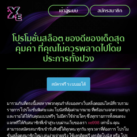
content
เข้าสู่ระบบ
สมัครสมาชิก
โปรโมชั่นสล็อต ของดีของเด็ดสุด
คุ้มค่า ที่คุณไม่ควรพลาดไปโดย
ประการทั้งปวง
สมัครฟรี ระบบออโต้
มารวมกันที่ตรงนี้เลยหากพวกคุณกำลังมองหาเว็บสล็อตออนไลน์ที่รวบรวม
รายการโปรโมชั่นพิเศษ และโบนัสที่คุ้มค่ามากมาย ที่พร้อมาแจกความสนุก
และรายได้ให้กับคุณแบบฟรีๆ ไม่มีค่าใช้จ่ายใดๆ ซึ่งทุกรายการทั้งหมดจะ
แจกฟรีให้กับสมาชิกที่เข้าสู่ระบบผ่านเว็บของเรา
xe998
เท่านั้น คุณ
สามารถสมัครสมาชิกเข้ารับสิทธิ์ได้ทุกคน ทุกวัน ทุกเวลาที่ต้องการ โปรโม
ชั่นสล็อตสมาชิกใหม่ เล่นง่ายจ่ายจริง ใช้เครดิตฟรี เครดิตโบนัส หรือ โปร