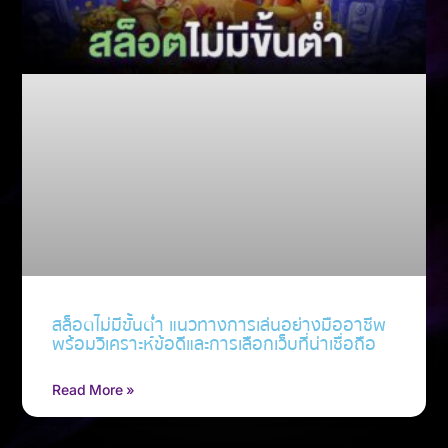
สล็อตไม่มีขั้นต่ำ แนวทางการเล่นอย่างมืออาชีพ
พร้อมวิเคราะห์ข้อดีและการเลือกเว็บที่น่าเชื่อถือ
Read More »