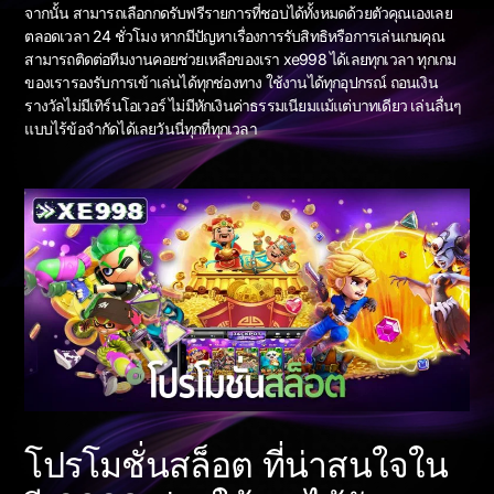
จากนั้น สามารถเลือกกดรับฟรีรายการที่ชอบได้ทั้งหมดด้วยตัวคุณเองเลย
ตลอดเวลา 24 ชั่วโมง หากมีปัญหาเรื่องการรับสิทธิหรือการเล่นเกมคุณ
สามารถติดต่อทีมงานคอยช่วยเหลือของเรา xe998 ได้เลยทุกเวลา ทุกเกม
ของเรารองรับการเข้าเล่นได้ทุกช่องทาง ใช้งานได้ทุกอุปกรณ์ ถอนเงิน
รางวัลไม่มีเทิร์นโอเวอร์ ไม่มีหักเงินค่าธรรมเนียมแม้แต่บาทเดียว เล่นลื่นๆ
แบบไร้ข้อจำกัดได้เลยวันนี่ทุกที่ทุกเวลา
โปรโมชั่นสล็อต ที่น่าสนใจใน