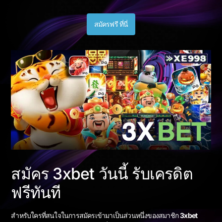
สมัครฟรี ที่นี่
สมัคร 3xbet วันนี้ รับเครดิต
ฟรีทันที
สำหรับใครที่สนใจในการสมัครเข้ามาเป็นส่วนหนึ่งของสมาชิก
3xbet