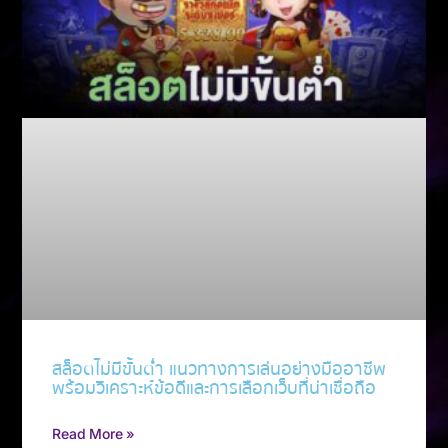
สล็อตไม่มีขั้นต่ำ แนวทางการเล่นอย่างมืออาชีพ
พร้อมวิเคราะห์ข้อดีและการเลือกเว็บที่น่าเชื่อถือ
Read More »