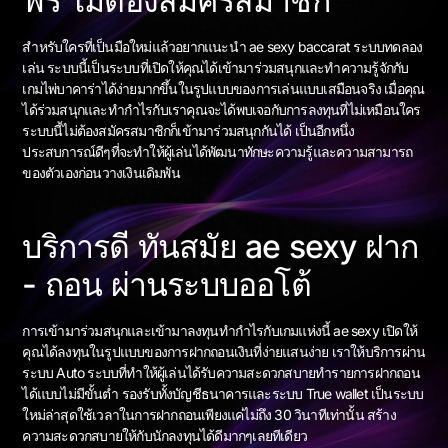
ฟรี ไม่ต้องสมัครสมาชิก
สำหรับใครที่เป็นมือใหม่แล้วอยากแนะนำ ae sexy baccarat ระบบทดลอง
เล่น ระบบนี้เป็นระบบที่เปิดให้คุณได้เข้ามาร่วมสนุกและทำความรู้จักกับ
เกมไพ่บาคาร่าได้ง่ายมากขึ้นในรูปแบบของการเล่นแบบเสมือนจริง เมื่อคุณ
ได้ร่วมสนุกและทำกำไรกับเราคุณจะได้พบเจอกับการลงทุนที่ไม่เหมือนใคร
ระบบนี้ไม่ต้องสมัครสมาชิกก็เข้ามาร่วมสนุกกันได้ เป็นอีกหนึ่ง
ประสบการณ์ดีๆที่จะทำให้ผู้เล่นได้พัฒนาทักษะความรู้และความสามารถ
ของตัวเองก่อนวางเงินเดิมพัน
บริการดี ทันสมัย ae sexy ฝาก
- ถอน ผ่านระบบออโต้
การเข้ามาร่วมสนุกและเข้ามาลงทุนทำกำไรกับเกมแห่งนี้ ae sexy เปิดให้
คุณได้ลงทุนในรูปแบบของการฝากถอนเงินที่ง่ายแสนง่าย เราให้บริการผ่าน
ระบบ Auto ระบบที่ทำให้ผู้เล่นได้รับความสะดวกสบายทำรายการฝากถอน
ได้แบบไม่มีขั้นต่ำ รองรับทั้งบัญชีธนาคารและระบบ True wallet เป็นระบบ
ใหม่ล่าสุดใช้เวลาในการฝากถอนเพียงแค่ไม่ถึง 30 วินาทีเท่านั้น สร้าง
ความสะดวกสบายให้กับนักลงทุนได้ดีมากๆเลยทีเดียว