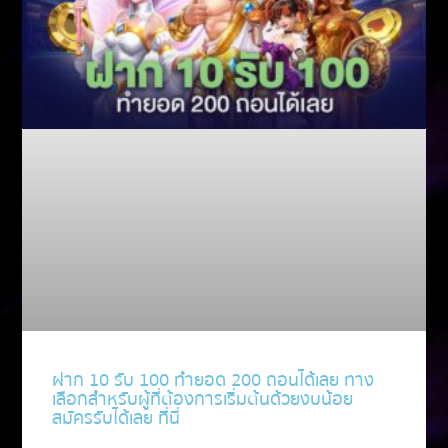
ฝาก 10 รับ 100 ทำยอด 200 ถอนได้เลย ทาง
เลือกสำหรับผู้ที่ต้องการเริ่มต้นด้วยงบน้อย
สมัครรับได้เลย ที่นี่