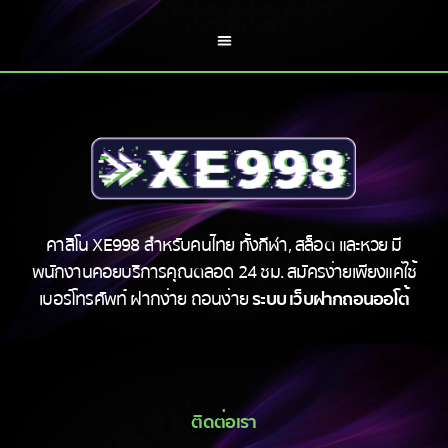
คาสิโน XE998 สำหรับคนไทย ทั้งกีฬา, สล็อต และหวย มี
พนักงานคอยบริการคุณตลอด 24 ชม. สมัครง่ายเพียงแค่ใช้
เบอร์โทรศัพท์ ฝากง่าย ถอนง่าย
ระบบ เว็บฝากถอนออโต้
ติดต่อเรา