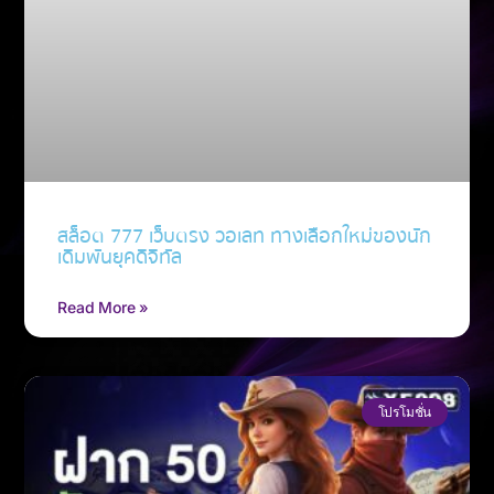
สล็อต 777 เว็บตรง วอเลท ทางเลือกใหม่ของนัก
เดิมพันยุคดิจิทัล
Read More »
โปรโมชั่น