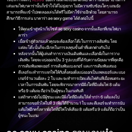
เล่นเกมไพ่บาคาร่านั้นก็เข้าใจได้ไม่ยุ่งยาก ไม่มีความซับซ้อนใดๆ แถมยัง
สามารถที่จะเข้าไปทดลองเล่นได้ฟรีไม่มีค่าใช้จ่ายอีกด้วย โดยสามารถ
ศึกษาวิธีการเล่น บาคาร่า ae sexy game ได้ดังต่อไปนี้
ให้คุณเข้าสู่หน้าเว็บไซต์ ae sexy casino จากนั้นเลือกที่เกมไพ่บา
คาร่า
เมื่อเข้าสู่ตัวเกมแล้วคุณจะต้องเลือกโต๊ะในการวางเดิมพัน โดย
แต่ละโต๊ะนั้นก็จะมีเรทในการลงทุนขั้นต่ำที่แตกต่างกันไป
หลังจากนั้นให้ผู้เล่นทำการวางเงินเดิมพันและเลือกฝั่งในการวาง
เดิมพัน โดยจะแบ่งออกเป็น 3 รูปแบบที่ได้รับความนิยมมากที่สุดคือ
การเดิมพันเพลเยอร์ การเดิมพันแบงเกอร์ และการเดิมพันเสมอ
ดีเลอร์จะทำการแจกไพ่ให้กับทั้งสองฝั่งแบ่งออกเป็นเพลเยอร์และแบง
เกอร์จำนวนฝั่งละ 2 ใบ และจะทำการเปิดแต้มไพ่ทันทีเมื่อหมดระยะ
เวลาในการเดิมพัน โดยจะพิจารณาหากมีฝั่งใดที่มีแต้มไพ่ 8 แต้ม
หรือ 9 แต้มจะถือว่าเป็นผู้ชนะในเกมทันที
แต่ถ้าหากยังไม่มีผู้ชนะและมีฝั่งใดที่มีแต้มให้ต่ำกว่า 6 แต้มลงไป
สามารถขอจั่วไพ่ใบที่ 3 เพิ่มได้จำนวน 1 ใบ และดีเลอร์จะทำการนับ
แต้มไพ่อีกครั้งหากฝั่งใดที่มีไพ่ใกล้เคียง 8 แต้มหรือ 9 แต้มก็ถือว่าเป็น
ผู้ชนะในเกม