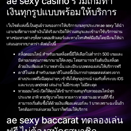
ae sexy casino รวมเกมทำ
เงินทุกรูปแบบพร้อมให้บริการ
เว็บไซต์แห่งนี้เป็นศูนย์รวมของการให้บริการเกมทุกประเภท ae sexy ได้นำ
เอาเกมที่สามารถทำเงินได้จริงมาเปิดให้ร่วมสนุกและเข้ามาใช้บริการผ่าน
ทางช่องทางต่างๆทั้งทางคอมพิวเตอร์และทางโทรศัพท์มือถือโดยมีเกมให้น่า
เล่นนอกจากบาคาร่า ดังต่อไปนี้
สล็อตออนไลน์ สำหรับเกมสล็อตนี้มีให้เลือกไม่ต่ำกว่า 500 เกมและ
มีค่ายเกมคุณภาพมากมายให้ลงทุน โดยสามารถเริ่มต้นปั่นสล็อต
ด้วยเงินเพียงแค่ 1 บาทเท่านั้น และมีระบบทดลองเล่นให้บริการฟรี
คาสิโนสด สำหรับเกมคาสิโนสดนี้เป็นการถ่ายทอดสดส่งตรงจาก
ต่างประเทศถึงมือคุณง่ายๆ เข้าถึงได้ทุกอุปกรณ์ รองรับทั้งระบบ iOS
และระบบ android เล่นง่าย ไม่มีกระตุก ไม่มีสะดุด
หวยออนไลน์ เปิดให้คุณได้เข้ามาร่วมสนุกกับหวยออนไลน์ทุก
ประเภท อาทิ หวยรัฐบาลไทย หวยลาว หวยฮานอย หวยยี่กี่ ซึ่ง
สามารถเริ่มต้นซื้อได้ด้วยเงินเพียงแค่เบอร์ละ 1 บาท เพราะฉะนั้นถ้า
ใครต้องการเล่นหวยเว็บเราก็พร้อมให้บริการ
ae sexy baccarat ทดลองเล่น