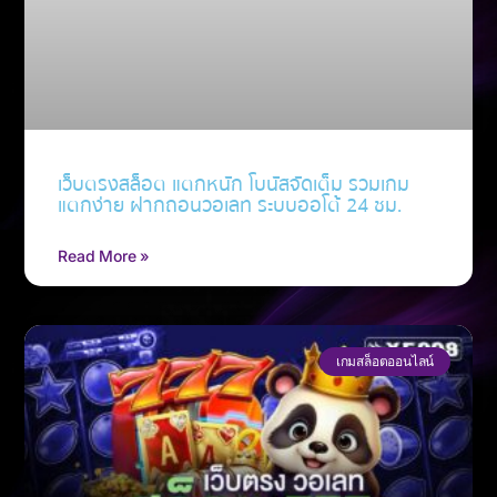
เว็บตรงสล็อต แตกหนัก โบนัสจัดเต็ม รวมเกม
แตกง่าย ฝากถอนวอเลท ระบบออโต้ 24 ชม.
Read More »
เกมสล็อตออนไลน์