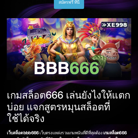
สมัครฟรี ที่นี่
เกมสล็อต666 เล่นยังไงให้แตก
บ่อย แจกสูตรหมุนสล็อตที่
ใช้ได้จริง
เว็บสล็อต bbb666
เว็บตรงแหล่งรวมเกมพนันที่ดีที่สุดต้อง
เกมสล็อต666