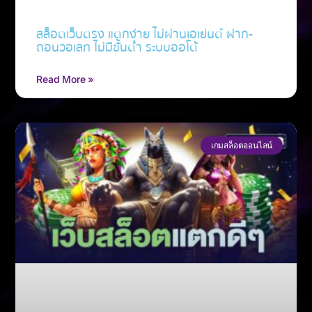
สล็อตเว็บตรง แตกง่าย ไม่ผ่านเอเย่นต์ ฝาก-
ถอนวอเลท ไม่มีขั้นต่ำ ระบบออโต้
Read More »
เกมสล็อตออนไลน์