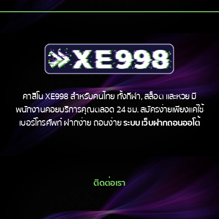
คาสิโน XE998 สำหรับคนไทย ทั้งกีฬา, สล็อต และหวย มี
พนักงานคอยบริการคุณตลอด 24 ชม. สมัครง่ายเพียงแค่ใช้
เบอร์โทรศัพท์ ฝากง่าย ถอนง่าย
ระบบ เว็บฝากถอนออโต้
ติดต่อเรา