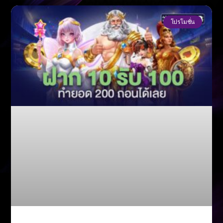
โปรโมชั่น