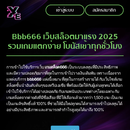
content
เข้าสู่ระบบ
สมัครสมาชิก
Bbb666 เว็บสล็อตมาแรง 2025
รวมเกมแตกง่าย โบนัสเข้าทุกชั่วโมง
การเข้าไปใช้บริการเว็บ
เกมสล็อต666
เป็นระบบลงทุนที่มีประสิทธิภาพ
และมีความปลอดภัยมากที่สุดในการเข้าไปวางเงินเดิมพัน เพราะเนื่องจาก
แหล่งบริการ
bbb666
แห่งนี้เหมาะที่สุดในการสร้างรายได้ กับเว็บไซต์เกม
สล็อตชั้นนำอันดับต้นๆของทวีปเอเชีย พี่พร้อมเปิดให้กับผู้เล่นทุกคนได้เลือก
เข้าไปใช้บริการได้อย่างปลอดภัย กับเกมพนันประเภทต่างๆโดยเฉพาะกับ
เกมสล็อตจากค่ายดังที่มีชื่อเสียง ที่มีให้เลือกแล้วมากกว่า 1,500 เกม เป็นเกม
เป็นเกมลิขสิทธิ์แท้ 100% ที่ช่วยให้มือใหม่ทุกคนได้สามารถเข้าไปลงทุนได้
อย่างมีประสิทธิภาพ และสามารถทำกำไรสูงสุดได้มาถึง 100%