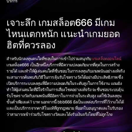
บริการ
เจาะลึก เกมสล็อต666 มีเกม
ไหนแตกหนัก แนะนำเกมยอด
ฮิตที่ควรลอง
สำหรับนักลงทุนคนใดที่ชอบในการเข้าไปร่วมสนุกกับ
เกมสล็อตออนไลน์
เกมสล็อต666 เป็นอีกหนึ่งบริการที่มีความปลอดภัยมากที่สุดในการสร้าง
รายได้ และทำให้ผู้เล่นคนใดที่ชื่นชอบในการลงทุนกับเกมพนันอย่างแท้จริง
จะสามารถค้นพบกับวิธีในการลุ้นรับโชครางวัลได้อย่างมีประสิทธิภาพ ซึ่ง
เปิดบริการระบบลงทุนที่มีความปลอดภัยในระดับสูงในการใช้งาน แถมยัง
ทำให้ผู้เล่นคนใดที่มีใจรักในการเสี่ยงโชคอย่างแท้จริง จะชื่นชอบระบบลุ้น
รับโชครางวัลกับเกมพนันที่มีอัตราในการจ่ายในระดับสูง แต่ใช้เงินลงทุน
ขั้นต่ำเพียงแค่ 1 บาท นอกจากนี้ bbb666 ยังเป็นแหล่งบริการที่ไว้วางใจได้
และเป็นบริการจากคาสิโนแท้ที่ถูกกฎหมาย ที่ออกใบอนุญาตและใบรับรอง
ว่าสามารถเข้าร่วมรับโชครางวัลและได้งรับเงินจริงโดยที่ไม่ถูกโกง