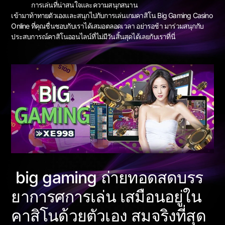
การเล่นที่น่าสนใจและความสนุกสนาน
เข้ามาท้าทายตัวเองและสนุกไปกับการเล่นเกมคาสิโน Big Gaming Casino
Online ที่คุณชื่นชอบกับเราได้เสมอตลอดเวลา อย่ารอช้า มาร่วมสนุกกับ
ประสบการณ์คาสิโนออนไลน์ที่ไม่มีวันสิ้นสุดได้เลยกับเราที่นี่
big gaming ถ่ายทอดสดบรร
ยาการศการเล่น เสมือนอยู่ใน
คาสิโนด้วยตัวเอง สมจริงที่สุด