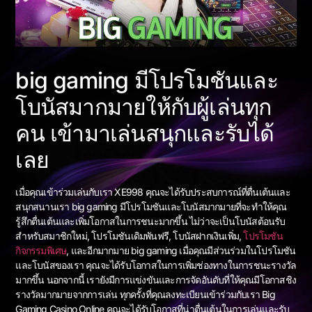
big gaming มีโปรโมชันและ
โบนัสมากมายให้กับผู้เล่นทุก
คน เข้ามาเล่นสนุกและรับได้
เลย
เมื่อคุณเข้าร่วมเล่นกับเรา XE998 คุณจะได้รับประสบการณ์ที่ตื่นเต้นและ
สนุกสนานเรา big gaming มีโปรโมชันและโบนัสมากมายที่จะทำให้คุณ
รู้สึกตื่นเต้นและเพิ่มโอกาสในการชนะมากขึ้น ไม่ว่าจะเป็นโบนัสต้อนรับ
สำหรับสมาชิกใหม่, โปรโมชันเดิมพันฟรี, โบนัสฝากเงินเพิ่ม,
โปรโมชัน
กิจกรรมพิเศษ
, และอีกมากมาย big gaming เมื่อคุณมีส่วนร่วมในโปรโมชัน
และโบนัสของเรา คุณจะได้รับโอกาสในการเพิ่มช่องทางในการชนะรางวัล
มากขึ้น นอกจากนี้ เรายังมีการแข่งขันและการจัดอันดับที่ให้คุณมีโอกาสชิง
รางวัลมากมายจากการเล่น ทุกครั้งที่คุณลงทะเบียนเข้าร่วมกับเรา Big
Gaming Casino Online คุณจะได้รับโอกาสที่น่าตื่นเต้นในการเล่นและรับ