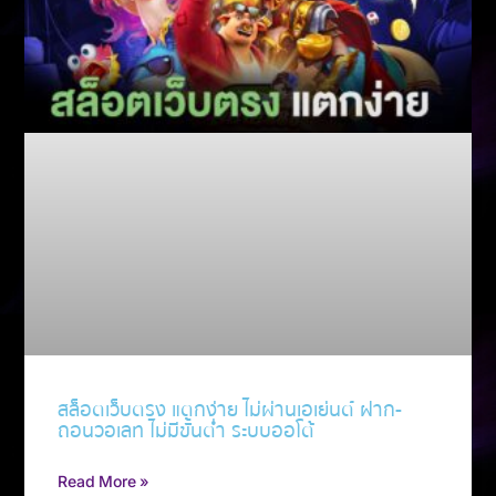
สล็อตเว็บตรง แตกง่าย ไม่ผ่านเอเย่นต์ ฝาก-
ถอนวอเลท ไม่มีขั้นต่ำ ระบบออโต้
Read More »