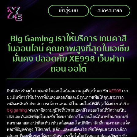
content
เข้าสู่ระบบ
สมัครสมาชิก
Big Gaming เราให้บริการ เกมคาสิ
โนออนไลน์ คุณภาพสูงที่สุดในเอเชีย
มั่นคง ปลอดภัย XE998 เว็บฝาก
ถอน ออโต้
ยินดีต้อนรับสู่เว็บเกมคาสิโนออนไลน์คุณภาพสูงที่สุดในเอเชีย
XE998
เรา
มุ่งเน้นที่การให้บริการที่มั่นคงปลอดภัยและมีคุณภาพเพื่อให้คุณสามารถ
เพลิดเพลินกับประสบการณ์การเล่นคาสิโนออนไลน์ที่ดีที่สุดได้อย่างแท้จริง
big gaming
ทางเรามีความภูมิใจที่นำเสนอคาสิโนออนไลน์ที่มีความเป็น
เลิศและทันสมัยที่สุดในเอเชีย โดยเรามีคาสิโนออนไลน์ที่มาพร้อมกับเกมที่
หลากหลายและน่าตื่นเต้น เช่น สล็อตออนไลน์ที่มีกราฟิกที่สวยงามและแจ็ค
พอตที่มีมูลค่าสูง, โป๊กเกอร์, รูเล็ต, และแบล็คแจ็ค เพื่อให้คุณสามารถเลือก
เล่นเกมที่คุณชื่นชอบได้อย่างอิสระ เราใส่ใจในเรื่องความปลอดภัยอย่างยิ่ง