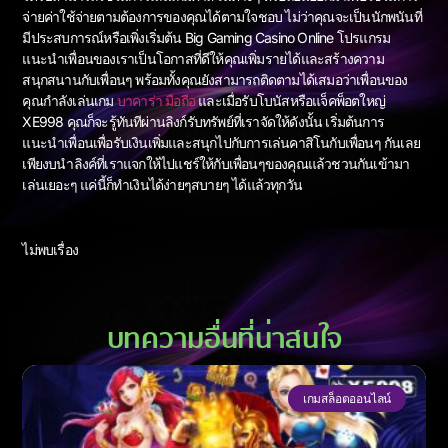
จ่ายค่าใช้จ่ายตามต้องการของคุณได้ตามใจชอบ ไม่ว่าคุณจะเป็นนักพนันที่
มีประสบการณ์หรือเพิ่งเริ่มต้น Big Gaming Casino Online โปรแกรม
แนะนำเพื่อนของเราเป็นโอกาสที่ดีให้คุณเพิ่มรายได้และสร้างความ
สนุกสนานกับเพื่อนๆ พร้อมทั้งคุณยังสามารถติดตามได้เสมอว่าเพื่อนของ
คุณกำลังเล่นเกม
บาคาร่า มือถือ
และเมื่อรับโบนัสหรือแจ็คพ็อตใหญ่
XE998 คุณก็จะรู้ทันทีผ่านลิงก์รับทรัพย์ที่เราจัดให้ดังนั้น เริ่มต้นการ
แนะนำเพื่อนเพื่อรับเงินเพิ่มและสนุกไปกับการเล่นคาสิโนกับเพื่อนๆ กันเลย
เพียงบนำลิงค์ที่เราแจกให้ไปแชร์ให้กับเพื่อนๆของคุณแล้วชวนกันเข้ามา
เล่นเยอะๆ แค่นี้ก็ทำเงินได้ง่ายๆสบายๆ ได้แล้วทุกวัน
ไม่พบเรื่อง
บทความอื่นที่น่าสนใจ
เกมสล็อตออนไลน์