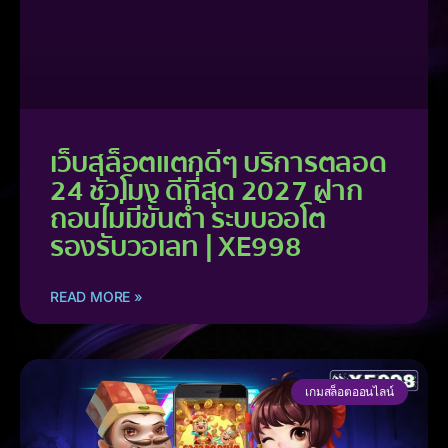
เว็บสล็อตแตกดีๆ บริการตลอด
24 ชั่วโมง ดีที่สุด 2027 ฝาก
ถอนไม่มีขั้นต่ำ ระบบออโต้
รองรับวอเลท | XE998
READ MORE »
เกมสล็อตออนไลน์