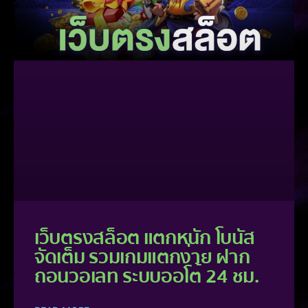
เว็บตรงสล็อต แตกหนัก โบนัส
จัดเต็ม รวมเกมแตกง่าย ฝาก
ถอนวอเลท ระบบออโต้ 24 ชม.