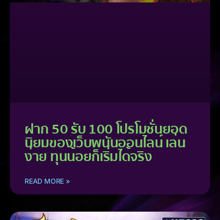
ฝาก 50 รับ 100 โปรโมชั่นยอด
นิยมของเว็บพนันออนไลน์ เล่น
ง่าย ทุนน้อยก็เริ่มได้จริง
READ MORE »