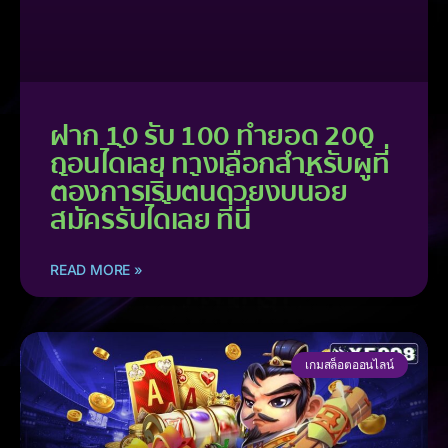
ฝาก 10 รับ 100 ทำยอด 200
ถอนได้เลย ทางเลือกสำหรับผู้ที่
ต้องการเริ่มต้นด้วยงบน้อย
สมัครรับได้เลย ที่นี่
READ MORE »
เกมสล็อตออนไลน์