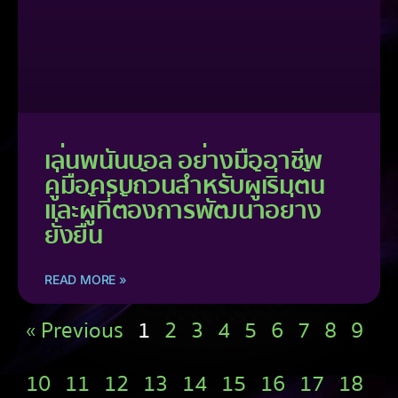
เล่นพนันบอล อย่างมืออาชีพ
คู่มือครบถ้วนสำหรับผู้เริ่มต้น
และผู้ที่ต้องการพัฒนาอย่าง
ยั่งยืน
READ MORE »
« Previous
1
2
3
4
5
6
7
8
9
10
11
12
13
14
15
16
17
18