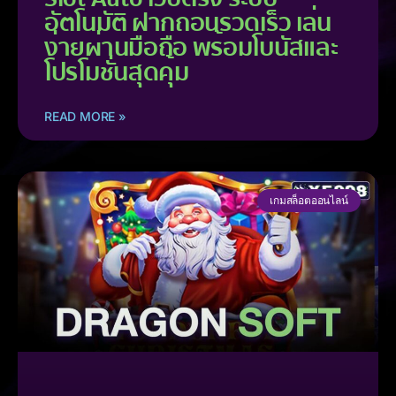
อัตโนมัติ ฝากถอนรวดเร็ว เล่น
ง่ายผ่านมือถือ พร้อมโบนัสและ
โปรโมชั่นสุดคุ้ม
READ MORE »
เกมสล็อตออนไลน์