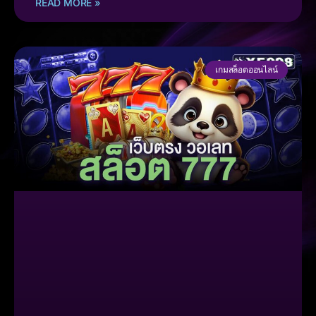
READ MORE »
เกมสล็อตออนไลน์