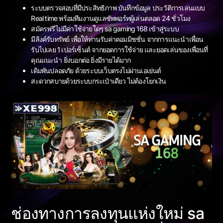
ระบบตรวจสอบที่มีประสิทธิภาพ บันทึกข้อมูล ประวัติการเล่นแบบ
Real time พร้อมทีมงานดูแลซัพพอร์ทผู้เล่นตลอด 24 ชั่วโมง
สมัครฟรีไม่มีค่าใช้จ่ายใดๆ sa gaming 168 เข้าสู่ระบบ
มีลิงค์รับทรัพย์ เพื่อให้ท่านรับค่าคอมมิชชั่น จากการแนะนำเพื่อน
รับไปเลย 1 เปอร์เซ็นต์ จากยอดการใช้จ่าย และยอดเล่นของเพื่อนที่
คุณแนะนำ ยิ่งบอกต่อ ยิ่งมีรายได้มาก
เดิมพันปลอดภัย ด้วยระบบเว็บตรงไม่ผ่านเอเย่นต์
สะดวกสบายด้วยระบบกระเป๋าเดียว ไม่ต้องโยกเงิน
ช่องทางการลงทุนแห่งใหม่ sa