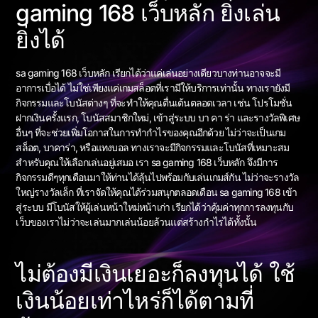
gaming 168 เว็บหลัก ยิ่งเล่น
ยิ่งได้
sa gaming 168 เว็บหลัก เรียกได้ว่าแค่เล่นอย่างเดียวบางท่านอาจจะมี
อาการเบื่อได้ ไม่ใช่เพียงแค่เกมสล็อตที่เรามีให้บริการเท่านั้น ทางเรายังมี
กิจกรรมและโบนัสต่างๆ ที่จะทำให้คุณตื่นเต้นตลอดเวลา เช่น โปรโมชั่น
ฝากเงินครั้งแรก, โบนัสสมาชิกใหม่, เข้าสู่ระบบ บา คา ร่า และรางวัลพิเศษ
อื่นๆ ที่จะช่วยเพิ่มโอกาสในการทำกำไรของคุณอีกด้วย ไม่ว่าจะเป็นเกม
สล็อต, บาคาร่า, หรือแทงบอล ทางเราจะมีกิจกรรมและโบนัสที่เหมาะสม
สำหรับคุณให้เลือกเล่นอยู่เสมอ เรา sa gaming 168 เว็บหลัก จึงมีการ
กิจกรรมดีๆทุกเดือนมาให้ท่านได้ลุ้นไปพร้อมกับเล่นเกมส์กัน ไม่ว่าจะรางวัล
ใหญ่รางวัลเล็ก ที่เราจัดให้คุณได้ร่วมสนุกตลอดเดือน sa gaming 168 เข้า
สู่ระบบ มีโบนัสให้ผู้เล่นหน้าใหม่หน้าเก่า เรียกได้ว่าคุ้มค่าทุกการลงทุนกับ
เว็บของเราไม่ว่าจะเล่นมากเล่นน้อยล้วนแต่สร้างกำไรได้ทั้งนั้น
ไม่ต้องมีเงินเยอะก็ลงทุนได้ ใช้
เงินน้อยเท่าไหร่ก็ได้ตามที่