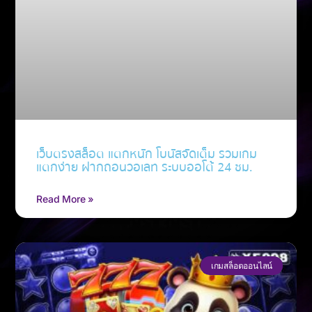
เว็บตรงสล็อต แตกหนัก โบนัสจัดเต็ม รวมเกม
แตกง่าย ฝากถอนวอเลท ระบบออโต้ 24 ชม.
Read More »
เกมสล็อตออนไลน์