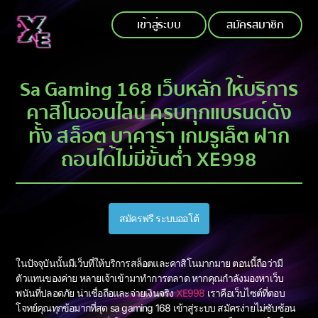
content
เข้าสู่ระบบ
สมัครสมาชิก
Sa Gaming 168 เว็บหลัก ให้บริการ
คาสิโนออนไลน์ ครบทุกแบรนด์ดัง
ทั้ง สล็อต บาคาร่า เกมรูเล็ต ฝาก
ถอนได้ไม่มีขั้นต่ำ XE998
สมัครฟรี ระบบออโต้
ในปัจจุบันนั้นมีเว็บที่ให้บริการสล็อตและคาสิโนมากมาย ตอนนี้ถือว่ามี
ตัวแทนของค่าย หลายเจ้าเข้ามาทำการตลาด หากคุณกำลังมองหาเว็บ
พนันที่ปลอดภัย น่าเชื่อถือและจ่ายเงินจริง
XE998
เราคือเว็บไซต์ที่ตอบ
โจทย์คุณทุกข้อมากที่สุด sa gaming 168 เข้าสู่ระบบ สมัครง่ายไม่ซับซ้อน