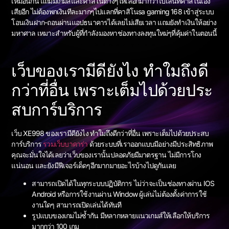
เหมือนกัน แถมมีเกมส์และคาสิโนต่างๆให้เลือกมากว่าไปเล่นที่คาสิโนเอง
เสียอีก ไม่ต้องพกเงินทีละมากๆไปแลกที่คาสิโนsa gaming 168 เข้าสู่ระบบ
โอนเงินฝาก-ถอนผ่านแอปธนาคารได้เลยไม่เสียเวลา แถมยังทำเงินให้อย่าง
มหาศาล เหมาะสำหรับผู้ที่กำลังมองหาช่องทางลงทุนใหม่ๆที่คุ้มค่าในตอนนี้
เว็บของเรามีดียังไง ทำใมถึงดี
กว่าที่อื่น เพราะเต็มไปด้วยประ
สบการ์บริการ
เว็บ XE998 ของเรามีดียังไง ทำใมถึงดีกว่าที่อื่น เพราะเต็มไปด้วยประสบ
การ์บริการ
รวมเว็บบาคาร่า
ด้วยระบบที่เราออกแบบมีอย่างมีประสิทธิภาพ
คุณจะมั่นใจได้เลยว่าเว็บของเรานั้นปลอดภัยมีมาตรฐาน ไม่มีการโกง
แน่นอน และยังมีฟีเจอร์เด็ดๆอีกมากมายอะไรบ้างไปดูกันเลย
สามารถเปิดได้ในทุกระบบปฏิบัติการ ไม่ว่าจะเป็นช่องทางผ่าน IOS
Android หรือการใช้งานผ่าน Window ผู้เล่นไม่ต้องตั้งค่าการใช้
งานใดๆ สามารถเปิดเล่นได้ทันที
รูปแบบของเกมไม่ซ้ำกัน มีหลากหลายแนวเกมส์ให้เลือกให้บริการ
มากกว่า 100 เกม