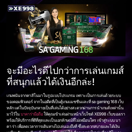
จะมีอะไรดีไปกว่าการเล่นเกมส์
ที่สนุกแล้วได้เงินอีกล่ะ!
เกมพนันจากคาสิโนมาในรูปแบบโปรแกรม เพราะเป็นการเล่นด้วยระบบ
ของคอมพิวเตอร์ จากในอดีตที่เป็นตู้เกมแมชชีนและที่ sa gaming 168 เว็บ
หลัก แต่ในปัจจุบันกลายเป็นที่เล่นได้อย่างสะดวกผ่านการนำเกมส์เหล่านั้น
มาไว้ใน
บาคาร่ามือถือ
ให้คุณเข้าเล่นผ่านหน้าเว็บไซต์ XE998 เว็บของเรา
พร้อมให้บริการที่ดีที่สุดและเป็นเอกลักษณ์ที่ไม่เหมือนใคร เข้าสู่ระบบ บา
คา ร่า เพื่อลดเวลาการเดินทางไปเล่นเองถึงที่ ซึ่งสะดวกสบายและได้เงิน