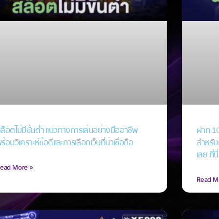
ล็อตไม่มีขั้นต่ำ แนวทางการเล่นอย่างมืออาชีพ
ฝาก 10
ร้อมวิเคราะห์ข้อดีและการเลือกเว็บที่น่าเชื่อถือ
สำหรับผ
เลย ที่นี่
ead More »
Read M