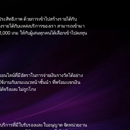
ีประสิทธิภาพ ด้วยการเข้าไปสร้างรายได้กับ
ร้างรายได้กับแหล่งบริการของเรา สามารถเข้ามา
1,000 เกม ให้กับผู้เล่นทุกคนได้เลือกเข้าไปลงทุน
ออนไลน์ที่มีอัตราในการจ่ายเงินรางวัลได้อย่าง
ใช้งานกับเกมแนวหน้าชั้นนำ ที่พร้อมแจกเงิน
ได้จริงและไม่ถูกโกง
งบริการที่มีใบรับรองและใบอนุญาต จัดหน่วยงาน