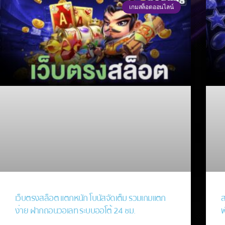
เกมสล็อตออนไลน์
เว็บตรงสล็อต แตกหนัก โบนัสจัดเต็ม รวมเกมแตก
ส
ง่าย ฝากถอนวอเลท ระบบออโต้ 24 ชม.
พ