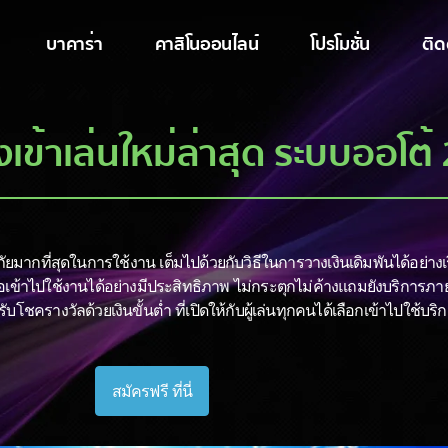
บาคาร่า
คาสิโนออนไลน์
โปรโมชั่น
ติด
ข้าเล่นใหม่ล่าสุด ระบบออโต้
ากที่สุดในการใช้งาน เต็มไปด้วยกับวิธีในการวางเงินเดิมพันได้อย่างเรี
อเข้าไปใช้งานได้อย่างมีประสิทธิภาพ ไม่กระตุกไม่ค้างแถมยังบริการภา
ครางวัลด้วยเงินขั้นต่ำ ที่เปิดให้กับผู้เล่นทุกคนได้เลือกเข้าไปใช้บริ
สมัครฟรี ที่นี่