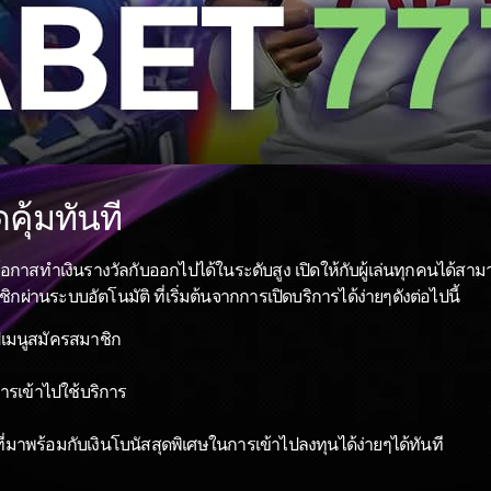
คุ้มทันที
อกาสทำเงินรางวัลกับออกไปได้ในระดับสูง เปิดให้กับผู้เล่นทุกคนได้สาม
่านระบบอัตโนมัติ ที่เริ่มต้นจากการเปิดบริการได้ง่ายๆดังต่อไปนี้
ปเมนูสมัครสมาชิก
ารเข้าไปใช้บริการ
ี่มาพร้อมกับเงินโบนัสสุดพิเศษในการเข้าไปลงทุนได้ง่ายๆได้ทันที