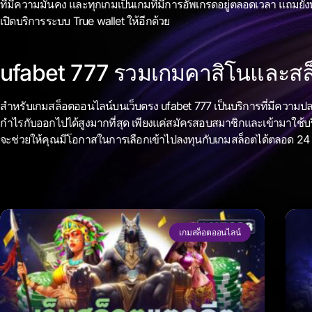
ที่มีความมั่นคง และทุกเกมเป็นเกมที่มีการอัพเกรดอยู่ตลอดเวลา แถม
เปิดบริการระบบ True wallet ให้อีกด้วย
ufabet 777 รวมเกมคาสิโนและส
สำหรับเกมสล็อตออนไลน์บนเว็บตรง ufabet 777 เป็นบริการที่มีความปลอด
กำไรกับออกไปได้สูงมากที่สุด เพียงแค่สมัครสอบสมาชิกและเข้ามาใช้บริกา
จะช่วยให้คุณมีโอกาสในการเลือกเข้าไปลงทุนกับเกมสล็อตได้ตลอด 24 
เกมสล็อตออนไลน์