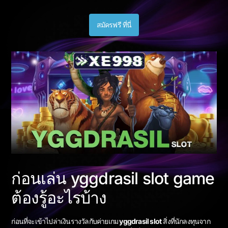
สมัครฟรี ที่นี่
ก่อนเล่น yggdrasil slot game
ต้องรู้อะไรบ้าง
ก่อนที่จะเข้าไปล่าเงินรางวัลกับค่ายเกม
yggdrasil slot
สิ่งที่นักลงทุนจาก