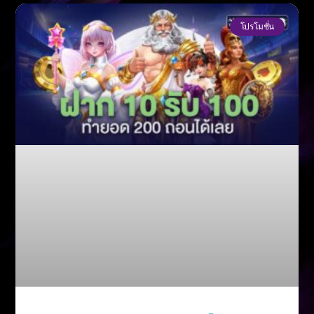
โปรโมชั่น