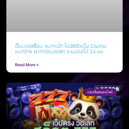
เว็บตรงสล็อต แตกหนัก โบนัสจัดเต็ม รวมเกม
แตกง่าย ฝากถอนวอเลท ระบบออโต้ 24 ชม.
Read More »
เกมสล็อตออนไลน์