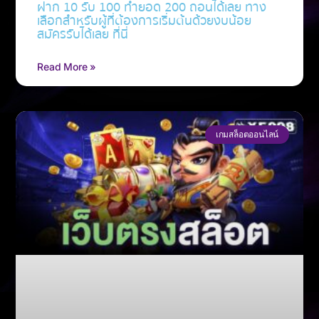
ฝาก 10 รับ 100 ทำยอด 200 ถอนได้เลย ทาง
เลือกสำหรับผู้ที่ต้องการเริ่มต้นด้วยงบน้อย
สมัครรับได้เลย ที่นี่
Read More »
เกมสล็อตออนไลน์