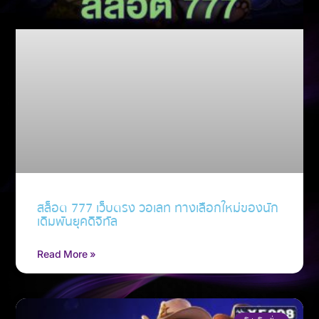
สล็อต 777 เว็บตรง วอเลท ทางเลือกใหม่ของนัก
เดิมพันยุคดิจิทัล
Read More »