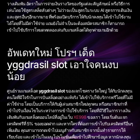
วางเดิมพัน อัตราในการจ่ายเงินรางวัลของรัฐแต่ละสัญลักษณ์ หรือวิธีการ
เล่นโดยใช้สูตรเคล็ดลับต่างๆ ไม่ว่าจะเป็นสูตรในระบบ AI สูตรการเดินเงิน
และสูตรอื่นๆอีกมากมาย ที่พร้อมเปิดบริการให้กับนักลงทุนได้เข้าไปใช้งาน
ได้โดยที่ไม่มีค่าใช้จ่าย แถมยังไม่จำเป็นจะต้องสมัครสมาชิก ก็สามารถ
เข้าไปใช้บริการโหมดทดลองเล่นกับเกมสล็อตได้ทุกค่ายเกมอีกด้วย
อัพเดทใหม่ โปรฯ เด็ด
yggdrasil slot เอาใจคนงบ
น้อย
ศูนย์รวมเกมสล็อต
yggdrasil slot
ของแจกโชครางวัลใหญ่ ให้กับนักลงทุน
คนใดที่มีใจรักในการปั่นสล็อตอย่างแท้จริง ได้เข้าไปใช้บริการฟรีโดยที่ไม่มี
ค่าใช้จ่าย โดยเป็นบริการให้กับผู้เล่นสมาชิกใหม่ทุกคน หรือสมาชิกเก่าที่
เข้าไปรับเงื่อนไขในระหว่างการเข้าไปใช้บริการ โดยที่มีวิธีในการวางเงิน
เดิมพันกับเกมสล็อตออนไลน์ที่อยู่ในเว็บ
XE998
ของเรา โดยเริ่มต้นแจก
เครดิตฟรีที่ 5% ของยอดฝาก และหากใครที่ต้องการเข้าไปรับเครดิตฟรีอื่นๆ
เพิ่มเติม คุณสามารถกดเข้าไปเมนูสำหรับสมาชิก จากนั้นทำรายการให้
เรียบร้อย และเข้าไปในเมนูโปรโมชั่นเพื่อเข้าไปศึกษาข้อมูล หากนักลงทุน