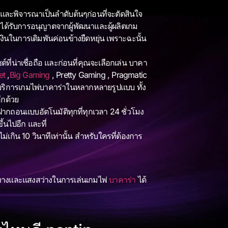
ดูและพิจารณาเป็นลำดับต้นๆก่อนที่จะตัดสินใจ
ได้รับการอนุญาตจากผู้พัฒนาและผู้ผลิตเกม
งินในการเดิมพันค่อนข้างยืดหยุ่น เพราะฉะนั้น
ที่น่าเชื่อถือ และก่อนที่คุณจะเลือกเล่น บาคา
et
,
Big Gaming
, Pretty Gaming , Pragmatic
ให้บริการเกมไพ่บาคาร่าในหลากหลายรูปแบบ ทั้ง
ีกด้วย
ฝากถอนแบบอัตโนมัติทุกที่ทุกเวลา 24 ชั่วโมง
้นไปอีก และที่
เกิน 10 วินาทีเท่านั้น สำหรับใครที่ต้องการ
องทางและแสงสว่างในการเล่นเกมไพ่
บาคาร่า
ได้