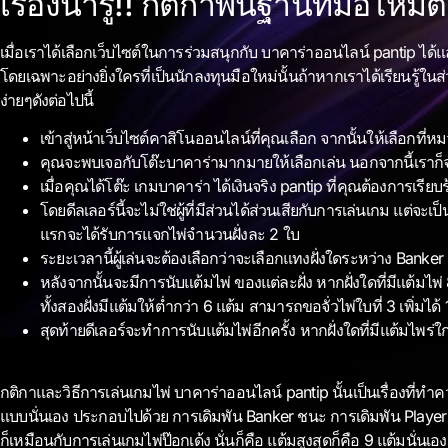
เรื่องน่ารู้!! กติกาพื้นฐานที่มือให
เมื่อเราได้เลือกเว็บไซต์ในการร่วมสนุกกับ บาคาร่าออนไลน์ pantip ได้แล้
โดยเฉพาะอย่างยิ่งใครที่เป็นนักลงทุนมือใหม่นั้นถ้าหากเราได้เรียนรู้ใน
ง่ายๆดังต่อไปนี้
เข้าสู่หน้าเว็บไซต์คาสิโนออนไลน์ที่คุณเลือก จากนั้นให้เลือกที่ห
คุณจะพบเจอกับโต๊ะบาคาร่ามากมายให้เลือกเล่น นอกจากนี้เราก็จะ
เมื่อคุณได้โต๊ะ เกมบาคาร่า ได้เงินจริง pantip ที่คุณต้องการเรีย
โดยดีลเลอร์นี้จะไม่ใช่ผู้ที่มีส่วนได้ส่วนเสียกับการเล่นเกม แต่จะ
แรกจะได้รับการแจกไพ่จำนวนฝั่งละ 2 ใบ
ระยะเวลานี้ผู้เล่นจะต้องเลือกว่าจะเลือกแทงฝั่งใดระหว่าง Banke
หลังจากนั้นจะมีการนับแต้มไพ่ ของแต่ละฝั่ง หากฝั่งใดที่มีแต้มไพ่ 8
ทั้งสองฝั่งมีแต้มให้ต่ำกว่า 6 แต้ม สามารถขอจั่วไพ่ใบที่ 3 เพิ่มได้ 
สุดท้ายดีเลอร์จะทำการนับแต้มไพ่อีกครั้ง หากฝั่งใดที่มีแต้มไพร่ใก
กติกาและวิธีการเล่นเกมไพ่ บาคาร่าออนไลน์ pantip นั้นเป็นเรื่องที่ทำคว
แบบนั่นเอง ประกอบไปด้วย การเดิมพัน Banker ชนะ การเดิมพัน Player 
ก็เหมือนกับการเล่นเกมไพ่ป๊อกเด้ง นั่นก็คือ แต้มสูงสุดก็คือ 9 แต้มนั่นเอง