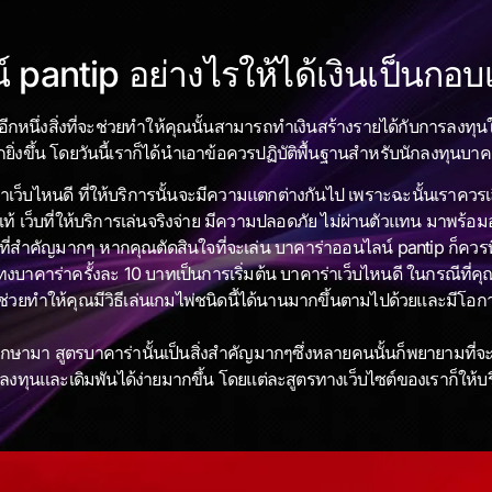
pantip อย่างไรให้ได้เงินเป็นกอบ
นอีกหนึ่งสิ่งที่จะช่วยทำให้คุณนั้นสามารถทำเงินสร้างรายได้กับการลงท
กยิ่งขึ้น โดยวันนี้เราก็ได้นำเอาข้อควรปฏิบัติพื้นฐานสำหรับนักลงทุนบ
่าเว็บไหนดี ที่ให้บริการนั้นจะมีความแตกต่างกันไป เพราะฉะนั้นเราควรเ
ิทธิ์แท้ เว็บที่ให้บริการเล่นจริงจ่าย มีความปลอดภัย ไม่ผ่านตัวแทน มาพร
่สำคัญมากๆ หากคุณตัดสินใจที่จะเล่น บาคาร่าออนไลน์ pantip ก็ควรที
าร่าครั้งละ 10 บาทเป็นการเริ่มต้น บาคาร่าเว็บไหนดี ในกรณีที่คุณม
จะช่วยทำให้คุณมีวิธีเล่นเกมไพ่ชนิดนี้ได้นานมากขึ้นตามไปด้วยและมีโอกา
ศึกษามา สูตรบาคาร่านั้นเป็นสิ่งสำคัญมากๆซึ่งหลายคนนั้นก็พยายามที่จะ
ลงทุนและเดิมพันได้ง่ายมากขึ้น โดยแต่ละสูตรทางเว็บไซต์ของเราก็ให้