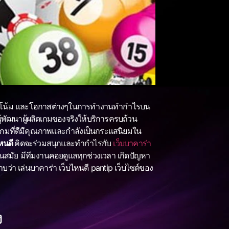
ึงแนวโน้ม และโอกาสต่างๆในการทำงานทำกำไรบน
ผู้พัฒนาผู้ผลิตเกมของจริงให้บริการครบถ้วน
บเกมที่ดีมีคุณภาพและกำลังเป็นกระแสนิยมใน
หนดี
คิดจะร่วมสนุกและทำกำไรกับ
เว็บบาคาร่า
ทันสมัย มีทีมงานคอยดูแลทุกช่วงเวลา เกิดปัญหา
ว่า เล่นบาคาร่า เว็บไหนดี pantip เว็บไซต์ของ
ง