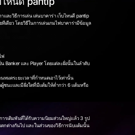
ว็บไหนดี pantip
ิกาและวิธีการเล่น เล่นบาคาร่า เว็บไหนดี pantip
ลยทีเดียว โดยวิธีในการเล่นเกมไพ่บาคาร่ามีข้อมูล
ไพ่
อกเป็น Banker และ Player โดยแต่ละฝั่งนั้นในลำดับ
ก่อนหมดระยะเวลาที่กำหนดเอาไว้เท่านั้น
ผู้ชนะและมีฝั่งใดที่มีแต้มให้ต่ำกว่า 6 แต้มหรือ
นการเดิมพันที่ได้รับความนิยมส่วนใหญ่แล้ว 3 รูป
แตกต่างกันไป และในส่วนของวิธีการนับแต้มนั้น