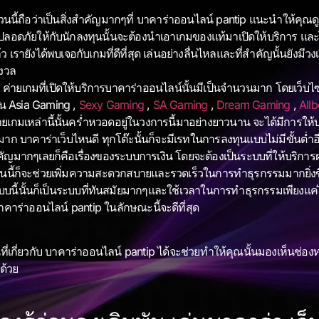
ส่วนนี้ถือว่าเป็นสิ่งสำคัญมากๆที่ บาคาร่าออนไลน์ pantip แนะนำให้คุณ
ลอดภัยให้กับนักลงทุนนั้นจะต้องนำเอาเกมของแท้มาเปิดให้บริการ และ
ังได้พบเจอกับเกมที่ดีที่สุด เล่นอย่างลื่นไหลและที่สำคัญนั้นยังมีวงเ
ังวล
ค่ายเกมที่เปิดให้บริการบาคาร่าออนไลน์นั้นมีเป็นจำนวนมาก โดยเว็บไซต์
ช่น Asia Gaming ,
Sexy Gaming
,
SA Gaming
,
Dream Gaming
,
Allb
าค่ายเกมเหล่านี้นั้นคร่ำหวอดอยู่ในวงการนี้มาอย่างยาวนาน จะได้มีการ
ก บาคาร่าเว็บไหนดี ทุกโต๊ะนั้นก็จะมีเรทในการลงทุนแบบไม่มีขั้นต่ำอ
ำคัญมากๆเลยก็คือเรื่องของระบบการเงิน โดยจะต้องเป็นระบบที่ให้บริการ
่วนนี้ก็จะช่วยเพิ่มความสะดวกสบายและรวดเร็วในการทำธุรกรรมมากยิ่งขึ
บนี้นั้นก็เป็นระบบที่ทันสมัยมากๆและใช้เวลาในการทำธุรกรรมเพียงแค่ไม่
าคาร่าออนไลน์ pantip ในลักษณะนี้จะดีที่สุด
ที่เกี่ยวกับ บาคาร่าออนไลน์ pantip ได้จะช่วยทำให้คุณนั้นมองเห็นช่
ด้วย