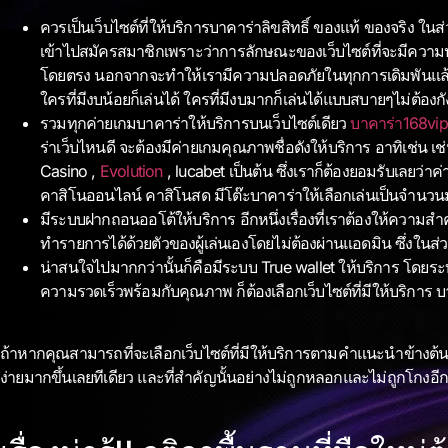
ควรเป็นเว็บไซต์ที่ให้บริการบาคาร่าลิขสิทธิ์ ของแท้ ของจริง ใน
เข้าไปสมัครสมาชิกเพราะว่าการลักษณะของเว็บไซต์ที่จะมีความป
โดยตรง นอกจากจะทำให้เรามีความปลอดภัยในทุกการเดิมพันแล้ว เราย
ใครที่มีงบน้อยก็เล่นได้ ใครที่มีงบมากก็เล่นได้แบบสบายๆไม่ต้องก
รวมทุกค่ายเกมบาคาร่าให้บริการบนเว็บไซต์เดียว
บาคาร่า168vip
ร่าเว็บไหนดี จะต้องมีค่ายเกมคุณภาพชื่อดังให้บริการ อาทิเช่น เ
Casino ,
Evolution
, lucabet เป็นต้น ซึ่งเราก็ต้องยอมรับเลยว่
คาสิโนออนไลน์ คาสิโนสด มีโต๊ะบาคาร่าให้เลือกเล่นเป็นจำนวนมา
มีระบบฝากถอนออโต้ให้บริการ อีกหนึ่งเรื่องที่เราต้องให้ความส
ทำรายการได้ด้วยตัวของผู้เล่นเองโดยไม่ต้องผ่านแอดมิน ซึ่งในส
น่าสนใจไปมากกว่านั้นก็คือมีระบบ True wallet ให้บริการ โดยระบ
ความรวดเร็วพร้อมกับคุณภาพ ก็ต้องเลือกเว็บไซต์ที่มีให้บริการ บ
ถ้าหากคุณสามารถที่จะเลือกเว็บไซต์ที่มีให้บริการตามคำแนะนำข้างต้น
ง่ายมากขึ้นเลยทีเดียว และที่สำคัญนั้นอย่างไม่ถูกหลอกและไม่ถูกโกงอีก