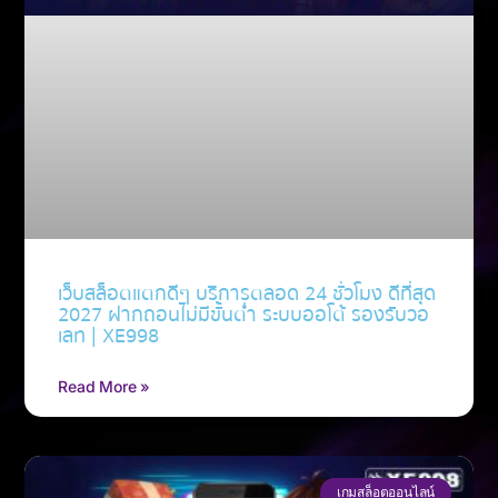
เว็บสล็อตแตกดีๆ บริการตลอด 24 ชั่วโมง ดีที่สุด
2027 ฝากถอนไม่มีขั้นต่ำ ระบบออโต้ รองรับวอ
เลท | XE998
Read More »
เกมสล็อตออนไลน์