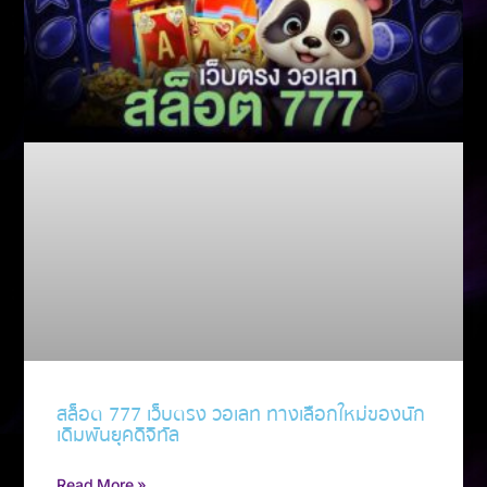
สล็อต 777 เว็บตรง วอเลท ทางเลือกใหม่ของนัก
เดิมพันยุคดิจิทัล
Read More »