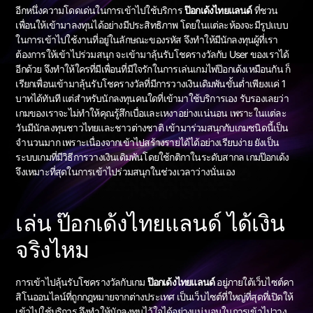
อีกหนึ่งความโดดเด่นในการเข้าไปใช้บริการ
ป๊อกเด้งไทยแลนด์
ที่ชวน
เพื่อนให้เข้ามาลงทุนได้อย่างมีประสิทธิภาพ โดยในแต่ละห้องจะมีรูปแบบ
ในการเข้าไปใช้งานที่อยู่ในลักษณะของรหัส จึงทำให้มีนักลงทุนผู้ที่เรา
ต้องการให้เข้าไปร่วมสนุก จะเข้ามาลุ้นรับโชครางวัลกับ User ของเราได้
อีกด้วย จึงทำให้ใครที่มีเพื่อนที่มีใจรักในการเล่นเกมไพ่ป๊อกเด้งเหมือนกัน ก็
เรียกเพื่อนเข้ามาลุ้นรับโชครางวัลที่มีการวางเงินเดิมพันขั้นต่ำเพียงแค่ 1
บาทได้ทันที แต่สำหรับนักลงทุนคนใดที่เข้ามาใช้บริการเอง รับรองเลยว่า
เกมของเราจะไม่ทำให้คุณรู้สึกเบื่อและเหงาอย่างแน่นอน เพราะในแต่ละ
วันมีนักลงทุนชาวไทยและชาวต่างชาติ เข้ามาร่วมสนุกกับเกมชนิดนี้เป็น
จำนวนมาก เพราะเนื่องจากเข้าไปสร้างรายได้ได้อย่างเรียบง่าย ยังเป็น
ระบบเกมที่มีวิธีการวางเงินเดิมพันโดยใช้กติกาในระดับสากล เกมป๊อกเด้ง
จึงเหมาะที่สุดในการเข้าไปร่วมสนุกในช่วงเวลาว่างนั่นเอง
เล่น ป๊อกเด้งไทยแลนด์ ได้เงิน
จริงไหม
การเข้าไปลุ้นรับโชครางวัลกับเกม
ป๊อกเด้งไทยแลนด์
อยู่ภายใต้เว็บไซต์คา
สิโนออนไลน์ที่ถูกกฎหมายจากต่างประเทศ เป็นเว็บไซต์ที่ใหญ่ที่สุดที่เปิดให้
เข้าไปใช้บริการ จึงทำให้นักลงทุนไว้ใจได้อย่างแน่นอนในการเข้าไปวาง