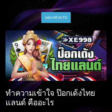
สมัครฟรี AUTO
ทำความเข้าใจ ป๊อกเด้งไทย
แลนด์ คืออะไร