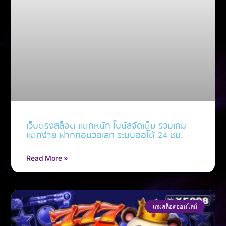
เว็บตรงสล็อต แตกหนัก โบนัสจัดเต็ม รวมเกม
แตกง่าย ฝากถอนวอเลท ระบบออโต้ 24 ชม.
Read More »
เกมสล็อตออนไลน์