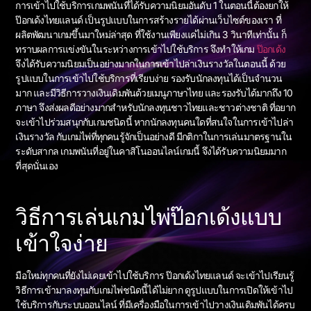
การเข้าไปใช้บริการเกมพนันที่ได้รับความนิยมอันดับ 1 ในตอนนี้ต้องยกให้
ป๊อกเด้งไทยแลนด์ เป็นรูปแบบในการสร้างรายได้ผ่านเว็บไซต์ของเรา ที่
ผลิตพัฒนาเกมขึ้นมาใหม่ล่าสุด ที่ใช้งานเพียงแค่ไม่เกิน 3 วินาทีเท่านั้น ก็
ทราบผลการแข่งขันในระหว่างการเข้าไปใช้บริการ จึงทำให้เกม
ป๊อกเด้ง
จึงได้รับความนิยมเป็นอย่างมากในการเข้าไปล่าเงินรางวัลในตอนนี้ ด้วย
รูปแบบในการเข้าไปใช้บริการที่เรียบง่าย รองรับนักลงทุนได้เป็นจำนวน
มาก และมีวิธีการวางเงินเดิมพันด้วยเมนูภาษาไทย และรองรับได้มากถึง 10
ภาษา จึงส่งผลดีอย่างมากสำหรับนักลงทุนชาวไทยและชาวต่างชาติ ที่อยาก
จะเข้าไปร่วมสนุกกับเกมชนิดนี้ หากนักลงทุนคนใดที่สนใจในการเข้าไปล่า
เงินรางวัล กับเกมไพ่ที่ทุกคนรู้จักเป็นอย่างดี มีกติกาในการเล่นมาตรฐานใน
ระดับสากล เกมพนันที่อยู่ในคาสิโนออนไลน์เกมนี้ จึงได้รับความนิยมมาก
ที่สุดนั่นเอง
วิธีการเล่นเกมไพ่ป๊อกเด้งแบบ
เข้าใจง่าย
มือใหม่ทุกคนที่ยังไม่เคยเข้าไปใช้บริการ ป๊อกเด้งไทยแลนด์ จะเข้าไปเรียนรู้
วิธีการเข้ามาลงทุนกับเกมไพ่ชนิดนี้ได้ไม่ยาก ดูรูปแบบในการเปิดให้เข้าไป
ใช้บริการกับระบบออนไลน์ ที่มีเครื่องมือในการเข้าไปวางเงินเดิมพันได้ครบ