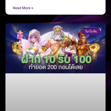
Read More »
โปรโมชั่น