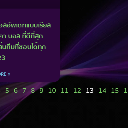
อลอัพเดทแบบเรียล
คา บอล ที่ดีที่สุด
ล่นทีมที่ชอบได้ทุก
23
RE »
4
5
6
7
8
9
10
11
12
13
14
15
1