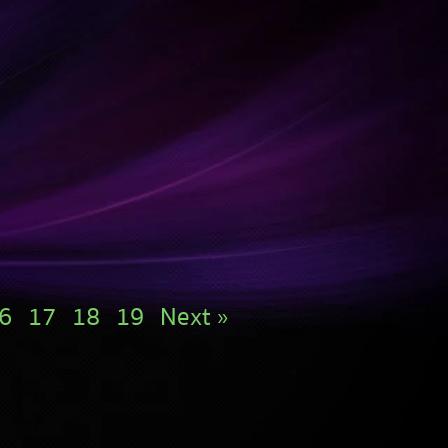
6
17
18
19
Next »