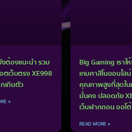
ายังต้องแนะนำ รวม
Big Gaming เราให้
็อตเว็บตรง XE998
เกมคาสิโนออนไลน์
มากเกินตัว
คุณภาพสูงที่สุดในเ
มั่นคง ปลอดภัย 
RE »
เว็บฝากถอน ออโต้
READ MORE »