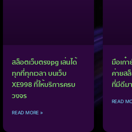
สล็อตเว็บตรงpg เล่นได้
มือเก๋
ทุกที่ทุกเวลา บนเว็บ
ค่ายสล
XE998 ที่ให้บริการครบ
ที่มีดี
วงจร
READ MO
READ MORE »