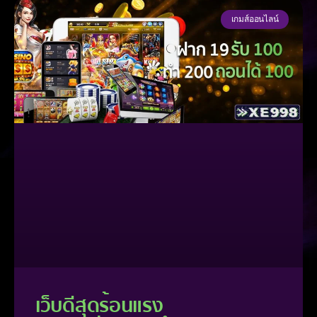
เกมส์ออนไลน์
เว็บดีสุดร้อนแรง