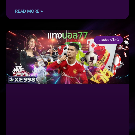
READ MORE »
เกมส์ออนไลน์