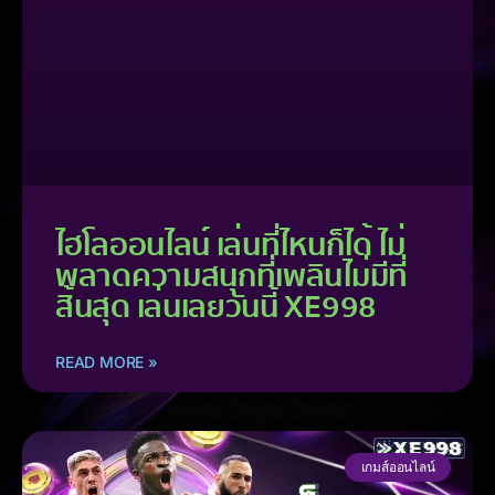
ไฮโลออนไลน์ เล่นที่ไหนก็ได้ ไม่
พลาดความสนุกที่เพลินไม่มีที่
สิ้นสุด เล่นเลยวันนี้ XE998
READ MORE »
เกมส์ออนไลน์