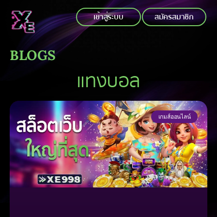
content
เข้าสู่ระบบ
สมัครสมาชิก
BLOGS
แทงบอล
เกมส์ออนไลน์