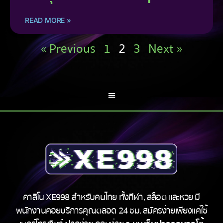
READ MORE »
« Previous
1
2
3
Next »
คาสิโน XE998 สำหรับคนไทย ทั้งกีฬา, สล็อต และหวย มี
พนักงานคอยบริการคุณตลอด 24 ชม. สมัครง่ายเพียงแค่ใช้