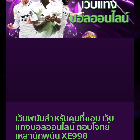
เว็บพนันสำหรับคนที่ชอบ เว็บ
แทงบอลออนไลน์ ตอบโจทย์
เหล่านักพนัน XE998