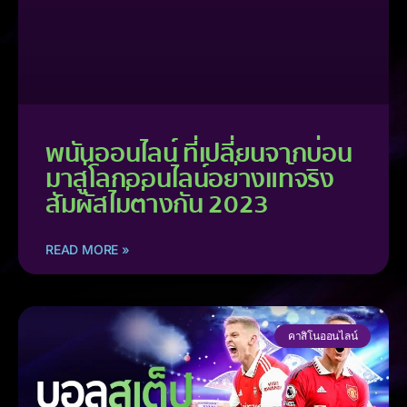
พนันออนไลน์ ที่เปลี่ยนจากบ่อน
มาสู่โลกออนไลน์อย่างแท้จริง
สัมผัสไม่ต่างกัน 2023
READ MORE »
คาสิโนออนไลน์