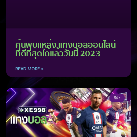
ค้นพบแหล่ง แทงบอลออนไลน์
ที่ดีที่สุดได้แล้ววันนี้ 2023
READ MORE »
กีฬา