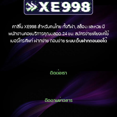
คาสิโน XE998 สำหรับคนไทย ทั้งกีฬา, สล็อต และหวย มี
พนักงานคอยบริการคุณตลอด 24 ชม. สมัครง่ายเพียงแค่ใช้
เบอร์โทรศัพท์ ฝากง่าย ถอนง่าย
ระบบ เว็บฝากถอนออโต้
ติดต่อเรา
ติดตามข่าวสาร