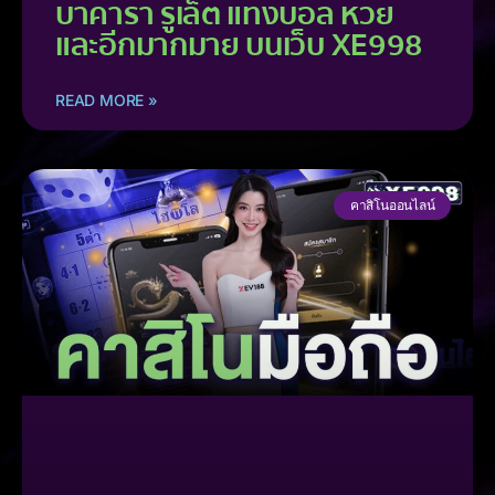
บาคาร่า รูเล็ต แทงบอล หวย
และอีกมากมาย บนเว็บ XE998
READ MORE »
คาสิโนออนไลน์