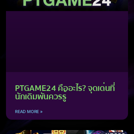
PTGAME24 คืออะไร? จุดเด่นที่
นักเดิมพันควรรู้
READ MORE »