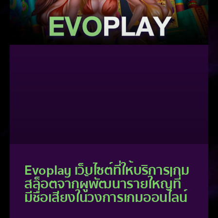
Evoplay เว็บไซต์ที่ให้บริการเกม
สล็อตจากผู้พัฒนารายใหญ่ที่
มีชื่อเสียงในวงการเกมออนไลน์