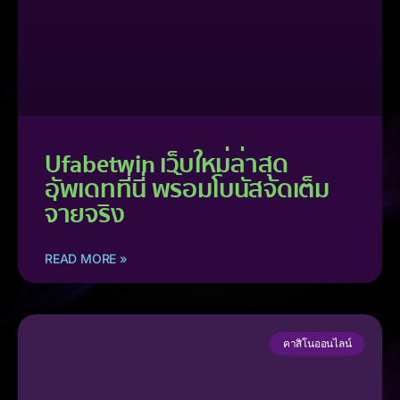
Ufabetwin เว็บใหม่ล่าสุด
อัพเดทที่นี่ พร้อมโบนัสจัดเต็ม
จ่ายจริง
READ MORE »
คาสิโนออนไลน์