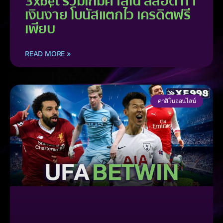
3xbet รวมเกมคาสิโน สล็อต ทำ
เงินง่าย โบนัสแตกไว เครดิตฟรี
เพียบ
READ MORE »
คาสิโนออนไลน์